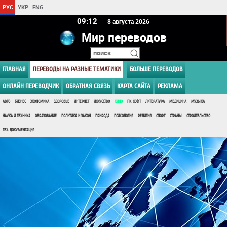
РУС
УКР
ENG
09 12
8 августа 2026
Мир переводов
ГЛАВНАЯ
ПЕРЕВОДЫ НА РАЗНЫЕ ТЕМАТИКИ
БОЛЬШЕ ПЕРЕВОДОВ
ОНЛАЙН ПЕРЕВОДЧИК
ОБРАТНАЯ СВЯЗЬ
КАРТА САЙТА
РЕКЛАМА
АВТО
БИЗНЕС
ЭКОНОМИКА
ЗДОРОВЬЕ
ИНТЕРНЕТ
ИСКУССТВО
КИНО
ПК, СОФТ
ЛИТЕРАТУРА
МЕДИЦИНА
МУЗЫКА
НАУКА И ТЕХНИКА
ОБРАЗОВАНИЕ
ПОЛИТИКА И ЗАКОН
ПРИРОДА
ПСИХОЛОГИЯ
РЕЛИГИЯ
СПОРТ
СТРАНЫ
СТРОИТЕЛЬСТВО
ТЕХ. ДОКУМЕНТАЦИЯ