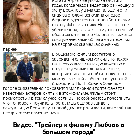
Кстати, в фильме упоминаются эти
годы, когда Чадов ведет свою киношную
жену Брежневу в Макдональдс, и они,
сидя за столом, вспоминают свое
бедное студенчество, пиво «Балтика» и
группу «Мальчишник». Но эта сцена не
убедительна, так как гламурно- светский
образ сегодняшнего Чадова не вяжется
со студенческими общагами и песнями
на дворовых скамейках обычных
парней.
В общем же, фильм достаточно
зауряден и слишком уж сильно похож
на плохую американскую комедию с
предсказуемыми словами героев,
которые пытаются найти тонкую грань
между телесной любовью и духовной
близостью. Но Любовь в большом
городе обязательно понравится миллионной толпе фанатов
известных актеров, снятых в этом фильме. Фильм стоит
посмотреть и в том случае, если Вы не собираетесь почерпнуть
что-то новое и поучительное, а лишь еще раз увидеть
сексуальную Брежневу в новой для нее роли жены, которой так
нескрываемо изменяет муж.
Видео: "Трейлер к фильму Любовь в
большом городе"