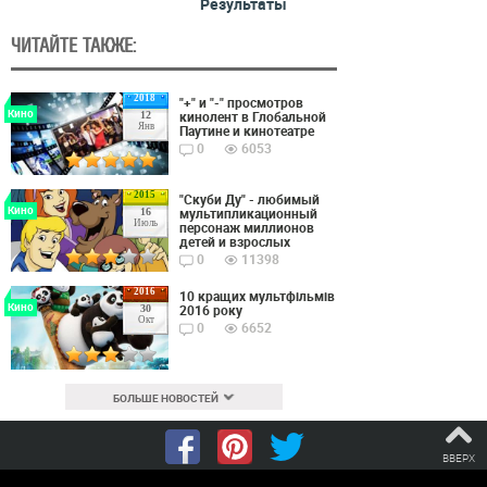
Результаты
ЧИТАЙТЕ ТАКЖЕ:
2018
"+" и "-" просмотров
Кино
кинолент в Глобальной
12
Янв
Паутине и кинотеатре
0
6053
2015
"Скуби Ду" - любимый
Кино
мультипликационный
16
Июль
персонаж миллионов
детей и взрослых
0
11398
2016
10 кращих мультфільмів
Кино
2016 року
30
Окт
0
6652
БОЛЬШЕ НОВОСТЕЙ
ВВЕРХ