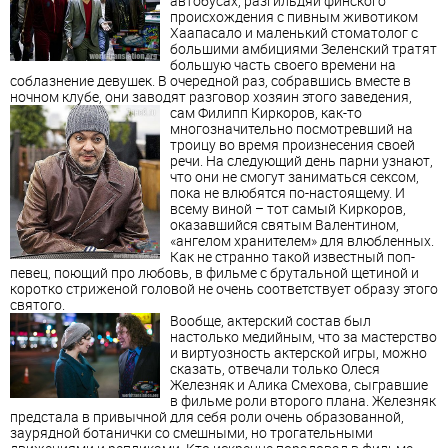
автобусах, разгильдяй финского
происхождения с пивным животиком
Хаапасало и маленький стоматолог с
большими амбициями Зеленский тратят
большую часть своего времени на
соблазнение девушек. В очередной раз, собравшись вместе в
ночном клубе, они заводят разговор хозяин этого заведения,
сам Филипп Киркоров, как-то
многозначительно посмотревший на
троицу во время произнесения своей
речи. На следующий день парни узнают,
что они не смогут заниматься сексом,
пока не влюбятся по-настоящему. И
всему виной – тот самый Киркоров,
оказавшийся святым Валентином,
«ангелом хранителем» для влюбленных.
Как не странно такой известный поп-
певец, поющий про любовь, в фильме с брутальной щетиной и
коротко стриженой головой не очень соответствует образу этого
святого.
Вообще, актерский состав был
настолько медийным, что за мастерство
и виртуозность актерской игры, можно
сказать, отвечали только Олеся
Железняк и Алика Смехова, сыгравшие
в фильме роли второго плана. Железняк
предстала в привычной для себя роли очень образованной,
заурядной ботанички со смешными, но трогательными