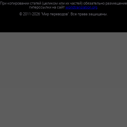
При копировании статей (целиком или их частей) обязательно размещение
гиперссылки на сайт
worldtranslation.org
.
©
2011-2026
"Мир переводов". Все права защищены.