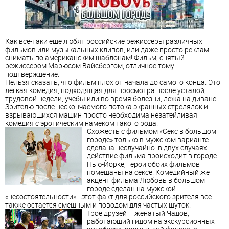
Как все-таки еще любят российские режиссеры различных
фильмов или музыкальных клипов, или даже просто реклам
снимать по американским шаблонам! Фильм, снятый
режиссером Марюсом Вайсбергом, отличное тому
подтверждение.
Нельзя сказать, что фильм плох от начала до самого конца. Это
легкая комедия, подходящая для просмотра после усталой,
трудовой недели, учебы или во время болезни, лежа на диване.
Зрителю после нескончаемого потока экранных стрелялок и
взрывающихся машин просто необходима незатейливая
комедия с эротическим намеком такого рода.
Схожесть с фильмом «Секс в большом
городе» только в мужском варианте
сделана неслучайно: в двух случаях
действие фильма происходит в городе
Нью-Йорке, герои обоих фильмов
помешаны на сексе. Комедийный же
акцент фильма Любовь в большом
городе сделан на мужской
«несостоятельности» - этот факт для российского зрителя все
также остается смешным и поводом для частых шуток.
Трое друзей – женатый Чадов,
работающий гидом на экскурсионных