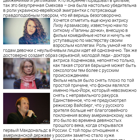
движениями и репликами. Кто искренне порадовал в фильме,
так это безупречная Смехова – она была настолько убедительна
в роли украинско-еврейской эмигрантки с потрясающе
правдоподобным говором, что ей веришь безоговорочно.
Хочется отметить еще юную актрису
Лизу Арзамасову, известную нам по
ситкому «Папины дочки», внесшую в
фильм комедийные нотки и ничуть не
уступавшую по мастерству своим
взрослым коллегам. Роль умной не по
годам девочки с неулыбчивым лицом идет ей однозначно. Так же
достоверно создает образ серьезной, молодой леди - доктора
актриса
Ходченкова, непонятно только,
как такая строгая барышня может быть
сексологом тем более с русским
происхождением.
Фильм нельзя было снять плохо по той
простой причине, что фоном являлся
именно Нью-Йорк, который невозможно
снять с неправильного ракурса
.
Единственное, что не предусмотрел
режиссер Вайсберг, что у русского
зрителя больше нет благоговейного
поклонения всему американскому, как
это было во времена девяностых
прошлого века, когда открывался
первый Макдональдс в России. С той поры отношения к
американской державе у россиян заметно стало хуже.