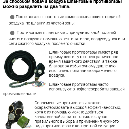
За способом подачи воздуха шланговые противогазы
можно разделить на два типа:
Противогазы шланговые самовсасывающие с подачей
воздуха по шлангу из чистой зоны;
Противогазы шланговые с принудительной подачей
чистого воздуха с помощью вентиляторов, воздуходувок или
сети сжатого воздуха, после его очистки.
Шланговые противогазы имеют ряд
преимуществ - у них неограниченное
время защитного действия, а также
благодаря избыточному давлению
исключено попадание зараженного
воздуха.
Шланговые противогазы часто
используют в нефтеперерабатывающей
промышленности.
Современные противогазы можно
охарактеризовать высокой эффективностью,
хотя с их помощью можно добиться
качественной защиты только в случае
правильного выбора и применения нужного
вида противогазов в конкретной ситуации.