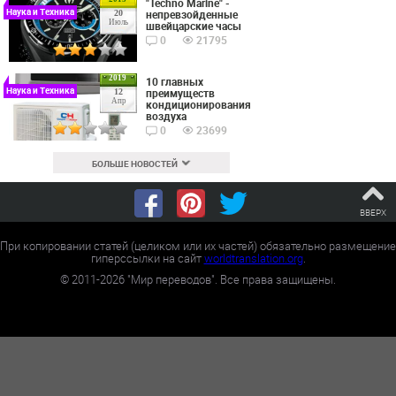
"Techno Marine" -
Наука и Техника
непревзойденные
20
Июль
швейцарские часы
0
21795
2019
10 главных
Наука и Техника
преимуществ
12
Апр
кондиционирования
воздуха
0
23699
БОЛЬШЕ НОВОСТЕЙ
ВВЕРХ
При копировании статей (целиком или их частей) обязательно размещение
гиперссылки на сайт
worldtranslation.org
.
©
2011-2026
"Мир переводов". Все права защищены.