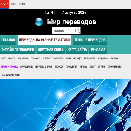
РУС
УКР
ENG
12:41
7 августа 2026
Мир переводов
ГЛАВНАЯ
ПЕРЕВОДЫ НА РАЗНЫЕ ТЕМАТИКИ
БОЛЬШЕ ПЕРЕВОДОВ
ОНЛАЙН ПЕРЕВОДЧИК
ОБРАТНАЯ СВЯЗЬ
КАРТА САЙТА
РЕКЛАМА
АВТО
БИЗНЕС
ЭКОНОМИКА
ЗДОРОВЬЕ
ИНТЕРНЕТ
ИСКУССТВО
КИНО
ПК, СОФТ
ЛИТЕРАТУРА
МЕДИЦИНА
МУЗЫКА
НАУКА И ТЕХНИКА
ОБРАЗОВАНИЕ
ПОЛИТИКА И ЗАКОН
ПРИРОДА
ПСИХОЛОГИЯ
РЕЛИГИЯ
СПОРТ
СТРАНЫ
СТРОИТЕЛЬСТВО
ТЕХ. ДОКУМЕНТАЦИЯ