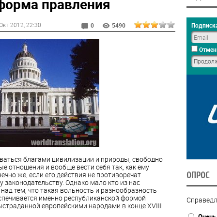
форма правления
Окт 2012
, 22:30
Подписка
0
5490
Отмен
ваться благами цивилизации и природы, свободно
 отношения и вообще вести себя так, как ему
нечно же, если его действия не противоречат
ОПРОС
 законодательству. Однако мало кто из нас
над тем, что такая вольность и разнообразность
спечивается именно республиканской формой
Справедл
ыстраданной европейскими народами в конце XVIII
Очень