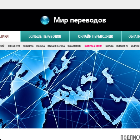
Мир переводов
АТИКИ
БОЛЬШЕ ПЕРЕВОДОВ
ОНЛАЙН ПЕРЕВОДЧИК
ОБРАТ
 СОФТ
ЛИТЕРАТУРА
МЕДИЦИНА
МУЗЫКА
НАУКА И ТЕХНИКА
ОБРАЗОВАНИЕ
ПОЛИТИКА И ЗАКОН
ПРИРОДА
ПСИХОЛОГИЯ
РЕЛИГИЯ
ПОДПИСА