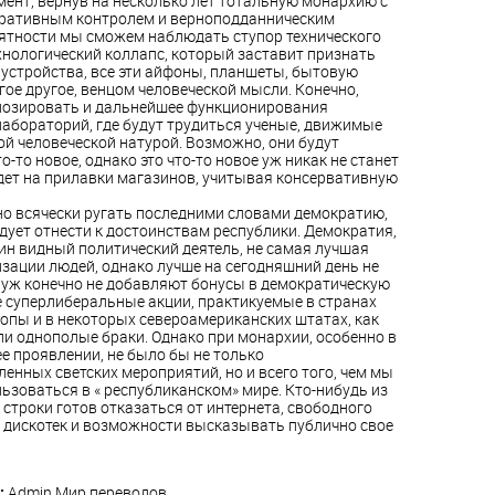
имент, вернув на несколько лет тотальную монархию с
тративным контролем и верноподданническим
ятности мы сможем наблюдать ступор технического
ехнологический
коллапс, который заставит признать
устройства, все эти айфоны, планшеты, бытовую
гое другое, венцом человеческой мысли. Конечно,
озировать и дальнейшее функционирования
абораторий, где будут трудиться ученые, движимые
ой человеческой натурой. Возможно, они будут
о-то новое, однако это что-то новое уж никак не станет
адет на прилавки магазинов, учитывая консервативную
о всячески ругать последними словами демократию,
дует отнести к достоинствам республики. Демократия,
дин видный политический деятель, не самая лучшая
зации людей, однако лучше на сегодняшний день не
 уж конечно не добавляют бонусы в демократическую
е суперлиберальные акции, практикуемые в странах
опы и в некоторых североамериканских штатах, как
ли однополые браки. Однако при монархии, особенно в
е проявлении, не было бы не только
енных светских мероприятий, но и всего того, чем мы
ьзоваться в « республиканском» мире. Кто-нибудь из
строки готов отказаться от интернета, свободного
х дискотек и возможности высказывать публично свое
:
Admin
Мир переводов