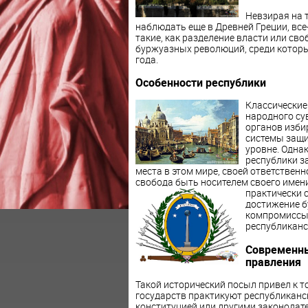
Невзирая на 
наблюдать еще в Древней Греции, вс
такие, как разделение власти или с
буржуазных революций, среди которы
года.
Особенности республики
Классические
народного су
органов изби
системы защи
уровне. Однак
республики з
места в этом мире, своей ответственн
свобода быть носителем своего име
практически 
достижение б
компромиссы 
республиканс
Современны
правления
Такой исторический посыл привел к т
государств практикуют республиканс
конституцией или другими законода