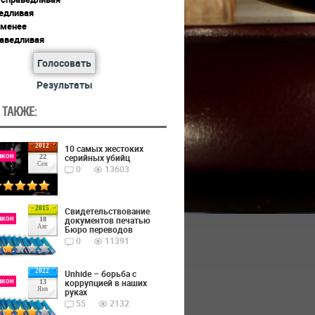
едливая
 менее
раведливая
Голосовать
Результаты
 ТАКЖЕ:
2012
10 самых жестоких
акон
серийных убийц
22
Сен
0
13603
2015
Cвидетельствование
акон
документов печатью
18
Авг
Бюро переводов
0
11391
2022
Unhide – борьба с
акон
коррупцией в наших
13
Янв
руках
55
2132