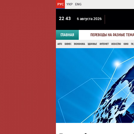
РУС
УКР
ENG
22:43
6 августа 2026
ГЛАВНАЯ
ПЕРЕВОДЫ НА РАЗНЫЕ ТЕМ
АВТО
БИЗНЕС
ЭКОНОМИКА
ЗДОРОВЬЕ
ИНТЕРНЕТ
ИСКУССТВО
КИНО
ПК,