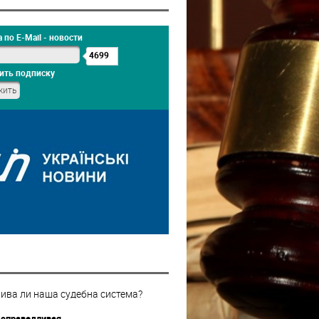
 по E-Mail - новости
4699
ить подписку
ива ли наша судебна система?
 справедливая