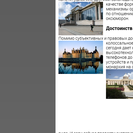
качестве фор
механизмы ор
по отношению 
оксюморон.
Достоинств
Помимо субъективных и правовых дос
колоссальное
сегодня дает
высокотехнол
телефонов до
устройств и 
монархия на 