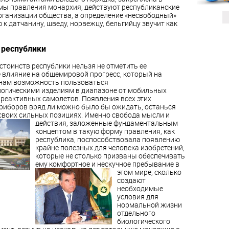
мы правления монархия, действуют республиканские
ганизации общества, а определение «несвободный»
к датчанину, шведу, норвежцу, бельгийцу звучит как
 республики
тоинств республики нельзя не отметить ее
 влияние на общемировой прогресс, который на
 нам возможность пользоваться
огическими изделиям в диапазоне от мобильных
 реактивных самолетов. Появления всех этих
приборов вряд ли можно было бы ожидать, останься
своих сильных позициях. Именно свобода мысли
и
действия, заложенные фундаментальным
концептом в такую форму правления, как
республика, поспособствовала появлению
крайне полезных для человека изобретений,
которые не столько призваны обеспечивать
ему комфортное и нескучное
пребывание в
этом мире, сколько
создают
необходимые
условия для
нормальной жизни
отдельного
биологического