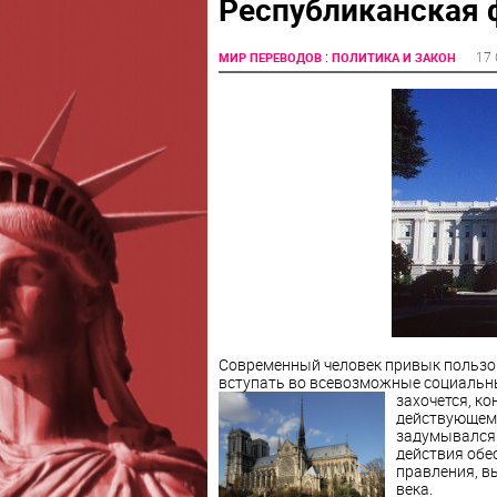
Республиканская 
:
17 
МИР ПЕРЕВОДОВ
ПОЛИТИКА И ЗАКОН
Современный человек привык пользо
вступать во всевозможные социальные
захочется,
ко
действующему
задумывался 
действия обе
правления, в
века.