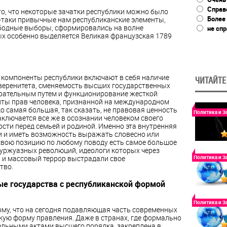
Справ
то, что некоторые зачатки республики можно было
Более
е-таки привычные нам республиканские элементы,
вободные выборы, сформировались на волне
не сп
х особенно выделяется Великая французская 1789
 компоненты республики включают в себя наличие
ЧИТАЙТЕ
веренитета, сменяемость высших государственных
рательным путем и функционирование жесткой
ты прав человека, признанной на международном
о самая большая, так сказать, не правовая ценность
Политика и З
аключается все же в осознании человеком своего
ости перед семьей и родиной. Именно эта внутренняя
ни и иметь возможность выражать
словесно или
свою позицию по любому поводу есть самое большое
уржуазных революций, идеологи которых через
Политика и З
и массовый террор выстрадали свое
тво.
е государства с республиканской формой
Политика и З
ому, что на сегодня подавляющая часть современных
кую форму правления. Даже в странах, где формально
тельными актами высшего порядка,
закреплена в