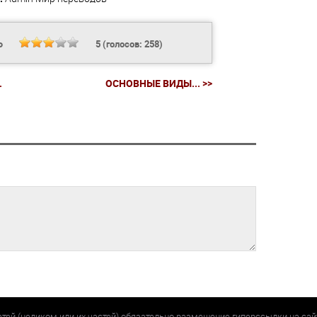
Ь
5
(голосов:
258
)
.
ОСНОВНЫЕ ВИДЫ... >>
атей (целиком или их частей) обязательно размещение гиперссылки на са