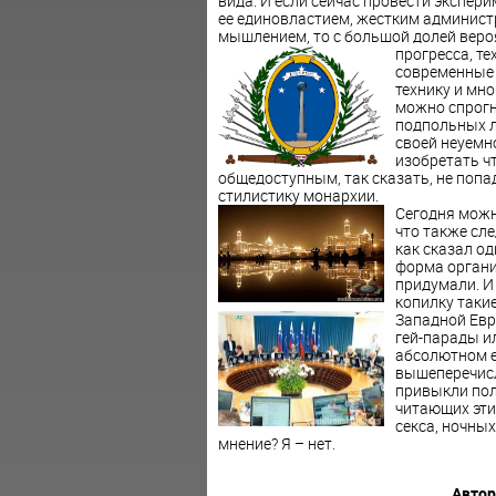
вида. И если сейчас провести экспер
ее единовластием, жестким админис
мышлением, то с большой долей веро
прогресса, т
современные 
технику и мно
можно спрогн
подпольных л
своей неуемн
изобретать чт
общедоступным, так сказать, не поп
стилистику монархии.
Сегодня можн
что также сле
как сказал о
форма органи
придумали. И
копилку таки
Западной Евр
гей-парады и
абсолютном е
вышеперечисл
привыкли пол
читающих эти 
секса, ночны
мнение? Я – нет.
Автор