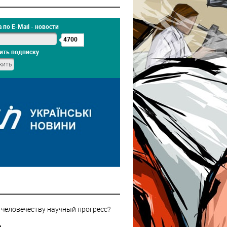
 по E-Mail - новости
4700
ить подписку
 человечеству научный прогресс?
н