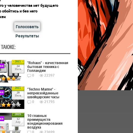
го у человечества нет будущего
 обойтись и без него
жен
Голосовать
Результаты
 ТАКЖЕ:
2015
"Rohaus" - качественная
ика
бытовая техника с
24
Июль
Голландии
0
22397
2015
"Techno Marine" -
ика
непревзойденные
20
Июль
швейцарские часы
0
21795
2019
10 главных
ика
преимуществ
12
Апр
кондиционирования
воздуха
0
23699