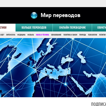
Мир переводов
АТИКИ
БОЛЬШЕ ПЕРЕВОДОВ
ОНЛАЙН ПЕРЕВОДЧИК
ОБРАТ
 СОФТ
ЛИТЕРАТУРА
МЕДИЦИНА
МУЗЫКА
НАУКА И ТЕХНИКА
ОБРАЗОВАНИЕ
ПОЛИТИКА И ЗАКОН
ПРИРОДА
ПСИХОЛОГИЯ
РЕЛИГИЯ
ПОДПИСА