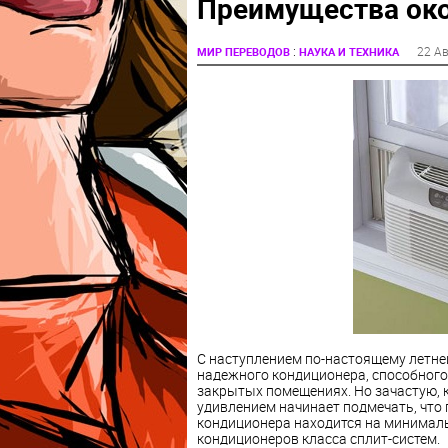
Преимущества око
:
22 Ав
МИР ПЕРЕВОДОВ
НАУКА И ТЕХНИКА
С наступлением по-настоящему летне
надежного кондиционера, способного
закрытых помещениях. Но зачастую, к
удивлением начинает подмечать, что
кондиционера находится на минималь
кондиционеров класса сплит-систем.