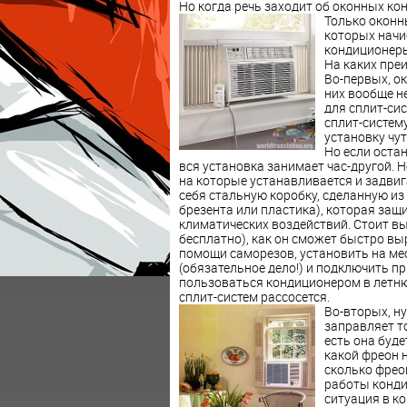
Но когда речь заходит об оконных ко
Только оконн
которых начи
кондиционеры
На каких пре
Во-первых, о
них вообще н
для сплит-сис
сплит-систем
установку чут
Но если оста
вся установка занимает час-другой. 
на которые устанавливается и задви
себя стальную коробку, сделанную из 
брезента или пластика), которая защ
климатических воздействий. Стоит вы
бесплатно), как он сможет быстро вы
помощи саморезов, установить на ме
(обязательное дело!) и подключить пр
пользоваться кондиционером в летнюю
сплит-систем рассосется.
Во-вторых, н
заправляет т
есть она буде
какой фреон 
сколько фрео
работы конди
ситуация в к