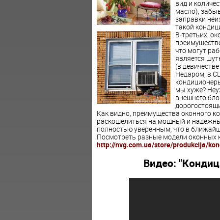
вид и количе
масло), забыв
заправки неи
такой кондици
В-третьих, ок
преимуществе
что могут раб
является шут
(в девичеств
Недаром, в С
кондиционеры
мы хуже? Неу
внешнего бло
дорогостоящи
Как видно, преимущества оконного ко
раскошелиться на мощный и надежны
полностью уверенным, что в ближайши
Посмотреть разные модели оконных к
http://nvg.com.ua/store/produkcija/kon
Видео: "Кондиц