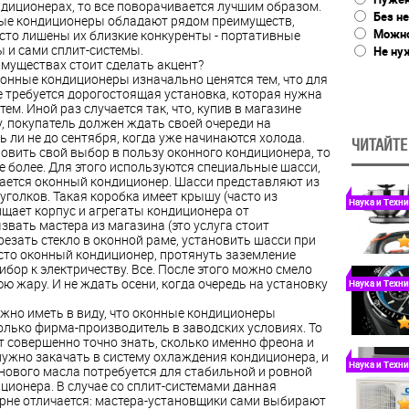
ндиционерах, то все поворачивается лучшим образом.
Без не
ые кондиционеры обладают рядом преимуществ,
Можно
сто лишены их близкие конкуренты - портативные
 и сами сплит-системы.
Не ну
имуществах стоит сделать акцент?
конные кондиционеры изначально ценятся тем, что для
е требуется дорогостоящая установка, которая нужна
тем. Иной раз случается так, что, купив в магазине
у, покупатель должен ждать своей очереди на
ь ли не до сентября, когда уже начинаются холода.
ЧИТАЙТЕ
новить свой выбор в пользу оконного кондиционера, то
Не более. Для этого используются специальные шасси,
гается оконный кондиционер. Шасси представляют из
уголков. Такая коробка имеет крышу (часто из
Наука и Техн
ищает корпус и агрегаты кондиционера от
звать мастера из магазина (это услуга стоит
резать стекло в оконной раме, установить шасси при
сто оконный кондиционер, протянуть заземление
ибор к электричеству. Все. После этого можно смело
 жару. И не ждать осени, когда очередь на установку
Наука и Техн
ужно иметь в виду, что оконные кондиционеры
олько фирма-производитель в заводских условиях. То
т совершенно точно знать, сколько именно фреона и
нужно закачать в систему охлаждения кондиционера, и
Наука и Техн
нового масла потребуется для стабильной и ровной
ционера. В случае со сплит-системами данная
орне отличается: мастера-установщики сами выбирают