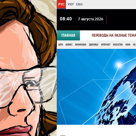
РУС
УКР
ENG
08 40
7 августа 2026
ГЛАВНАЯ
ПЕРЕВОДЫ НА РАЗНЫЕ ТЕМ
АВТО
БИЗНЕС
ЭКОНОМИКА
ЗДОРОВЬЕ
ИНТЕРНЕТ
ИСКУССТВО
КИНО
ПК,