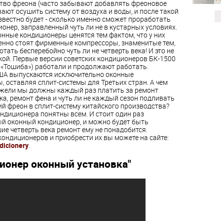
ство фреона (часто забывают добавлять фреоновое
ают осушить систему от воздуха и воды, и после такой
звестно будет - сколько именно сможет проработать
онер, заправленный чуть ли не в кустарных условиях.
онные кондиционеры ценятся тем фактом, что у них
нно стоят фирменные компрессоры, знаменитые тем,
отать бесперебойно чуть ли не четверть века! И это не
кой. Первые версии советских кондиционеров БК-1500
е «Тошиба») работали и продолжают работать.
ША выпускаются исключительно оконные
, оставляя сплит-системы для Третьих стран. А чем
жели мы должны каждый раз платить за ремонт
ка, ремонт фена и чуть ли не каждый сезон подливать
й фреон в сплит-систему китайского производства?
ндиционера понятны всем. И стоит один раз
й оконный кондиционер, и можно будет быть
е четверть века ремонт ему не понадобится.
ондиционеров и приобрести их вы можете на сайте:
dicionery
.
ионер оконный установка"