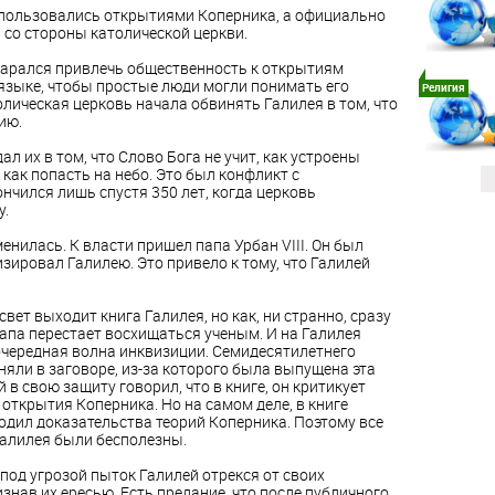
пользовались открытиями Коперника, а официально
 со стороны католической церкви.
старался привлечь общественность к открытиям
языке, чтобы простые люди могли понимать его
Религия
лическая церковь начала обвинять Галилея в том, что
ию.
л их в том, что Слово Бога не учит, как устроены
 как попасть на небо. Это был конфликт с
нчился лишь спустя 350 лет, когда церковь
у.
менилась. К власти пришел папа Урбан VIII. Он был
ровал Галилею. Это привело к тому, что Галилей
 свет выходит книга Галилея, но как, ни странно, сразу
папа перестает восхищаться ученым. И на Галилея
чередная волна инквизиции. Семидесятилетнего
няли в заговоре, из-за которого была выпущена эта
й в свою защиту говорил, что в книге, он критикует
открытия Коперника. Но на самом деле, в книге
одил доказательства теорий Коперника. Поэтому все
алилея были бесполезны.
 под угрозой пыток Галилей отрекся от своих
знав их ересью. Есть предание, что после публичного