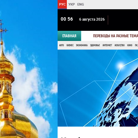
РУС
УКР
ENG
00:56
6 августа 2026
ГЛАВНАЯ
ПЕРЕВОДЫ НА РАЗНЫЕ ТЕМ
АВТО
БИЗНЕС
ЭКОНОМИКА
ЗДОРОВЬЕ
ИНТЕРНЕТ
ИСКУССТВО
КИНО
ПК,