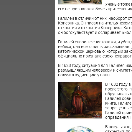
Ученые тоже 
его не признавали, боясь притеснения
Галилей в отличии от них, наоборот 
Коперника. Он писал на итальянском 
открытия и открытия Коперника. Като
он богохульствует и оспаривает Библ
Галилей спорил с епископами, и убежда
небеса, она всего лишь рассказывает,
католической церковью, который зако
официально признала свою неправот
В 1623 году, ситуация для Галилея из
размышляющим человеком и симпатизи
получил аудиенцию у папы.
В 1632 году в
после этого, 
обрушилась о
Галилея обви
книга. Галиле
запрещенные 
Галилей прив
оправдания Г
В результате,
открытий, при