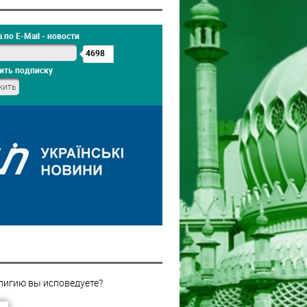
 по E-Mail - новости
4698
ить подписку
лигию вы исповедуете?