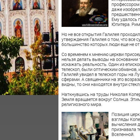
профессором 
даже изобрел
предшественн
Ему удалось 
Юпитера. Рим
Но не все открытия Галилея проходил
утверждения Галилея о том, что все 
большинство которых люди еще не от
Со временем к мнению церкви присое
нельзя делать выводы на основании т
искажать реальность. Один из еписко
телескоп, были оптическим обманов, и
Галилей увидел в телескоп горы на Лу
сферами. А священники на это возрази
видны, то они находятся внутри стек
Наткнувшись на труды Николая Коперн
Земля вращается вокруг Солнца. Этим
религиозного мира.
Позиция церк
взгляды Копе
вычисления да
признавала те
Вселенной.