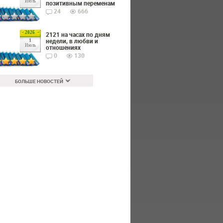
Июль
позитивным переменам
24
666
2026
2121 на часах по дням
недели, в любви и
1
Июль
отношениях
0
130
БОЛЬШЕ НОВОСТЕЙ