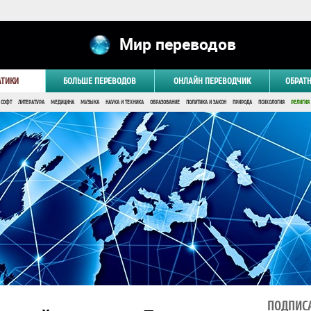
Мир переводов
АТИКИ
БОЛЬШЕ ПЕРЕВОДОВ
ОНЛАЙН ПЕРЕВОДЧИК
ОБРАТ
 СОФТ
ЛИТЕРАТУРА
МЕДИЦИНА
МУЗЫКА
НАУКА И ТЕХНИКА
ОБРАЗОВАНИЕ
ПОЛИТИКА И ЗАКОН
ПРИРОДА
ПСИХОЛОГИЯ
РЕЛИГИЯ
ПОДПИСА