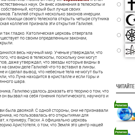
естественных наук. Он внес изменения в телескопы и
 собственный, который был лучше своих
иков. Галилей открыл несколько законов инерции.
при помощи своего телескопа открыть четыре спутника
ская коллегия признала эти открытия Галилея.
и так гладко. Католическая церковь отвергала
существует по своим определенным законам,
крыли.
динился весь научный мир. Ученые утверждали, что
ого, что видно в телескопы, поскольку они могут
пов, даже утверждал, что звезды которые видны в
 на самом деле Галилей что-то вставил в линзы.
не и сделал вывод, что небесные тела не могут быть
ли, что Луна находится в кристалле и если горы и
лянного шара.
ЧИТАЙТЕ
ика, Галилею удалось доказать его теорию о том, что
 он вызвал на себя гонения политического, научного и
Религия
ви была двоякой. С одной стороны, они не признавали
рника, но пользовалась его открытиями для
т, к примеру, Пасхи. А официально церковь
орию Аристотеля, о том, что Земля это центр нашей
Религия