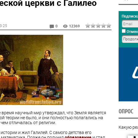
еской церкви с Галилео
Подписка
03:25
0
12369
Отмен
ОПРОС
 время научный мир утверждал, что Земля является
ой теории не было, и они полностью полагались на
чем отличалась от религии.
Какую ре
 истории и жил Галилей. С самого детства его
 математика. Позже он получил
образование
и стал