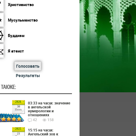
Христианство
Мусульманство
Буддизм
Я атеист
Голосовать
Результаты
 ТАКЖЕ:
2026
03:33 на часах: значение
в ангельской
30
Июнь
нумерологии и
отношениях
42
158
2025
15:15 на часах:
Ангельский зов к
21