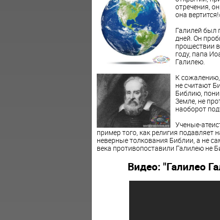
отречения, он
она вертится!
Галилей был 
дней. Он проб
прошествии в
году, папа Ио
Галилею.
К сожалению,
не считают Б
Библию, поним
Земле, не пр
наоборот под
Ученые-атеис
пример того, как религия подавляет н
неверные толкования Библии, а не сам
века противопоставили Галилею не Би
Видео: "Галилео Г