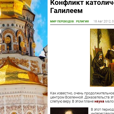
Конфликт католич
Галилеем
:
18 Авг 2012
, 
МИР ПЕРЕВОДОВ
РЕЛИГИЯ
Как известно, очень продолжительное
центром Вселенной. Доказательств эт
слепую веру. В этом плане
наука
мало 
В этот период
интересовала