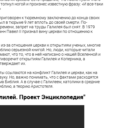
 топнул ногой и произнес известную фразу: «И все-таки
»
приговорен к тюремному заключению до конца своих
ыл в тюрьме 9 лет вплоть до своей смерти. По-
ремени, запрет на труды Галилея был снят. В 1979
анн Павел II признал вину церкви по отношению к
 из-за отношения церкви к открытиям ученых, многие
иблию серьезной книгой. Но, люди, которые читали
ают, что то, что в ней написано о нашей Вселенной и
отиворечит открытиям Галилея и Коперника, а
тверждает их.
ты ссылаются на конфликт Галилея и церкви, как на
ауку. Но, важно понимать, что с фактами расходятся
а Библия. А в случае с Галилеем, католики в средние
блию, а теорию Аристотеля.
алилей. Проект Энциклопедия"