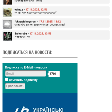
познавательная тема
vdmzz -
17.11.2025, 12:56
ух ты как крууууууууууутооооооо))
fckngufckngmom -
17.11.2025, 13:12
спасибо за интересную ретроспективу!
Salymsba -
17.11.2025, 13:58
Невероятно!
ПОДПИСАТЬСЯ НА НОВОСТИ:
Подписка по E-Mail - новости
4701
Отменить подписку