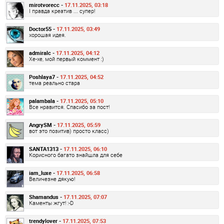
mirotvorecc -
17.11.2025, 03:18
І правда креатив ... супер!
Doctor55 -
17.11.2025, 03:49
хорошая идея.
admiralc -
17.11.2025, 04:12
Хе-хе, мой первый коммент :)
Poshlaya7 -
17.11.2025, 04:52
тема реально стара
palambala -
17.11.2025, 05:10
Все нравится. Спасибо за пост!
AngrySM -
17.11.2025, 05:59
вот это позитив) просто класс)
SANTA1313 -
17.11.2025, 06:10
Корисного багато знайшла для себе
iam_luxe -
17.11.2025, 06:58
Величезне дякую!
Shamandus -
17.11.2025, 07:07
Каменты жгут! :-D
trendylover -
17.11.2025, 07:53