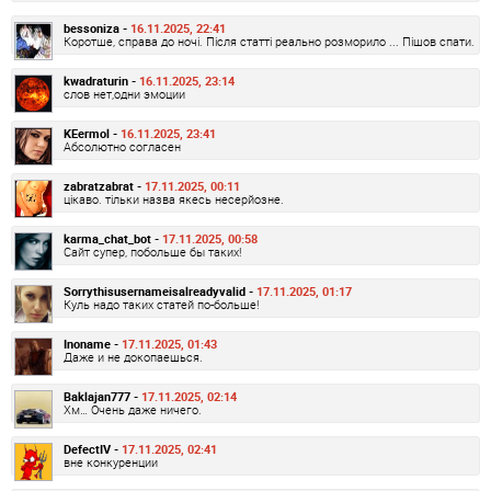
bessoniza -
16.11.2025, 22:41
Коротше, справа до ночі. Після статті реально розморило ... Пішов спати.
kwadraturin -
16.11.2025, 23:14
слов нет,одни эмоции
KEermol -
16.11.2025, 23:41
Абсолютно согласен
zabratzabrat -
17.11.2025, 00:11
цікаво. тільки назва якесь несерйозне.
karma_chat_bot -
17.11.2025, 00:58
Сайт супер, побольше бы таких!
Sorrythisusernameisalreadyvalid -
17.11.2025, 01:17
Куль надо таких статей по-больше!
Inoname -
17.11.2025, 01:43
Даже и не докопаешься.
Baklajan777 -
17.11.2025, 02:14
Хм… Очень даже ничего.
DefectIV -
17.11.2025, 02:41
вне конкуренции