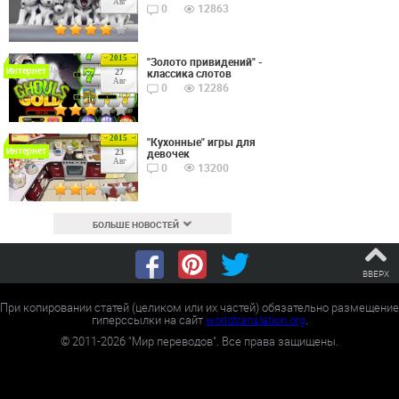
Авг
0
12863
2015
"Золото привидений" -
Интернет
классика слотов
27
Авг
0
12286
2015
"Кухонные" игры для
Интернет
девочек
23
Авг
0
13200
БОЛЬШЕ НОВОСТЕЙ
ВВЕРХ
При копировании статей (целиком или их частей) обязательно размещение
гиперссылки на сайт
worldtranslation.org
.
©
2011-2026
"Мир переводов". Все права защищены.