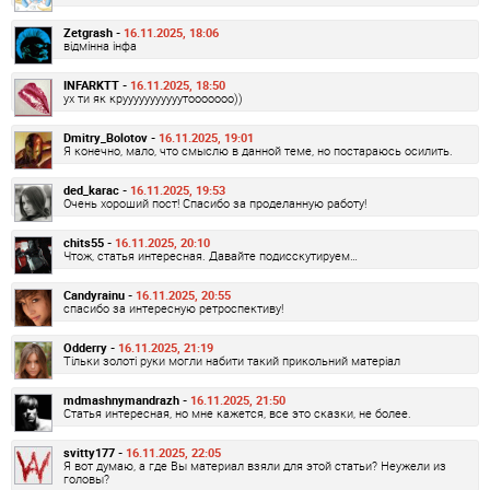
Zetgrash -
16.11.2025, 18:06
відмінна інфа
INFARKTT -
16.11.2025, 18:50
ух ти як крууууууууууутооооооо))
Dmitry_Bolotov -
16.11.2025, 19:01
Я конечно, мало, что смыслю в данной теме, но постараюсь осилить.
ded_karac -
16.11.2025, 19:53
Очень хороший пост! Спасибо за проделанную работу!
chits55 -
16.11.2025, 20:10
Чтож, статья интересная. Давайте подисскутируем…
Candyrainu -
16.11.2025, 20:55
спасибо за интересную ретроспективу!
Odderry -
16.11.2025, 21:19
Тільки золоті руки могли набити такий прикольний матеріал
mdmashnymandrazh -
16.11.2025, 21:50
Статья интересная, но мне кажется, все это сказки, не более.
svitty177 -
16.11.2025, 22:05
Я вот думаю, а где Вы материал взяли для этой статьи? Неужели из
головы?