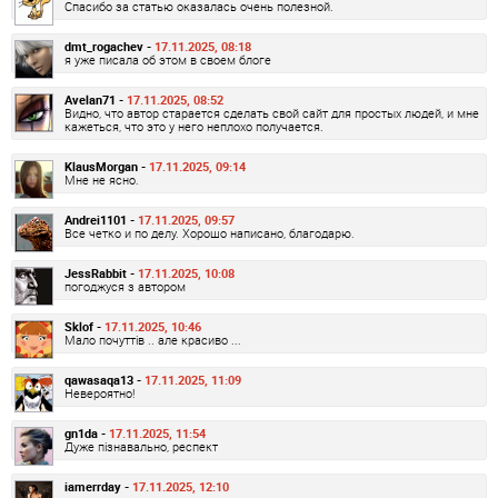
Спасибо за статью оказалась очень полезной.
dmt_rogachev -
17.11.2025, 08:18
я уже писала об этом в своем блоге
Avelan71 -
17.11.2025, 08:52
Видно, что автор старается сделать свой сайт для простых людей, и мне
кажеться, что это у него неплохо получается.
KlausMorgan -
17.11.2025, 09:14
Мне не ясно.
Andrei1101 -
17.11.2025, 09:57
Все четко и по делу. Хорошо написано, благодарю.
JessRabbit -
17.11.2025, 10:08
погоджуся з автором
Sklof -
17.11.2025, 10:46
Мало почуттів .. але красиво ...
qawasaqa13 -
17.11.2025, 11:09
Невероятно!
gn1da -
17.11.2025, 11:54
Дуже пізнавально, респект
iamerrday -
17.11.2025, 12:10