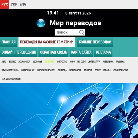
РУС
УКР
ENG
13:41
8 августа 2026
Мир переводов
ГЛАВНАЯ
ПЕРЕВОДЫ НА РАЗНЫЕ ТЕМАТИКИ
БОЛЬШЕ ПЕРЕВОДОВ
ОНЛАЙН ПЕРЕВОДЧИК
ОБРАТНАЯ СВЯЗЬ
КАРТА САЙТА
РЕКЛАМА
АВТО
БИЗНЕС
ЭКОНОМИКА
ЗДОРОВЬЕ
ИНТЕРНЕТ
ИСКУССТВО
КИНО
ПК, СОФТ
ЛИТЕРАТУРА
МЕДИЦИНА
МУЗЫКА
НАУКА И ТЕХНИКА
ОБРАЗОВАНИЕ
ПОЛИТИКА И ЗАКОН
ПРИРОДА
ПСИХОЛОГИЯ
РЕЛИГИЯ
СПОРТ
СТРАНЫ
СТРОИТЕЛЬСТВО
ТЕХ. ДОКУМЕНТАЦИЯ