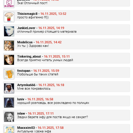
5ка! Отличный пост!
Thisismagic8 -
16.11.2025, 13:52
просто афигенно !!!!))
JunkieLover -
16.11.2025, 14:19
отличный пример стоящего материала
Modelicus -
16.11.2025, 14:42
Ух ты :) Здорово как!
Tinkering_about -
16.11.2025, 15:11
Всегда приятно читать умных людей
festopan -
16.11.2025, 15:59
Побольше бы таких статей
Artymka666 -
16.11.2025, 16:18
Мне все понравилось
luniv -
16.11.2025, 16:58
хороший розповідь, все розкладено по полицях
inlaw -
16.11.2025, 17:11
Звідки берете інфу для постів якщо не секрет?
Maxxxim03 -
16.11.2025, 17:58
Актуальна і свіжа інфа