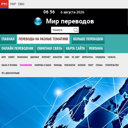
РУС
УКР
ENG
06:56
6 августа 2026
Мир переводов
ГЛАВНАЯ
ПЕРЕВОДЫ НА РАЗНЫЕ ТЕМАТИКИ
БОЛЬШЕ ПЕРЕВОДОВ
ОНЛАЙН ПЕРЕВОДЧИК
ОБРАТНАЯ СВЯЗЬ
КАРТА САЙТА
РЕКЛАМА
АВТО
БИЗНЕС
ЭКОНОМИКА
ЗДОРОВЬЕ
ИНТЕРНЕТ
ИСКУССТВО
КИНО
ПК, СОФТ
ЛИТЕРАТУРА
МЕДИЦИНА
МУЗЫКА
НАУКА И ТЕХНИКА
ОБРАЗОВАНИЕ
ПОЛИТИКА И ЗАКОН
ПРИРОДА
ПСИХОЛОГИЯ
РЕЛИГИЯ
СПОРТ
СТРАНЫ
СТРОИТЕЛЬСТВО
ТЕХ. ДОКУМЕНТАЦИЯ