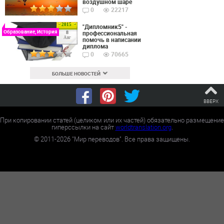
воздушном шаре
0
22217
2015
"Дипломник5" -
Образование, История
профессиональная
8
Авг
помочь в написании
диплома
0
70665
БОЛЬШЕ НОВОСТЕЙ
ВВЕРХ
При копировании статей (целиком или их частей) обязательно размещение
гиперссылки на сайт
worldtranslation.org
.
©
2011-2026
"Мир переводов". Все права защищены.