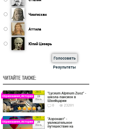
Чингисхан
Аттила
Юлий Цезарь
Голосовать
Результаты
ЧИТАЙТЕ ТАКЖЕ:
2015
"Lyceum Alpinum Zuoz" -
Образование, История
школа-пансион в
19
Июль
Швейцарии
0
23201
2015
"Аэронавт" -
Образование, История
увлекательное
20
Июль
путешествие на