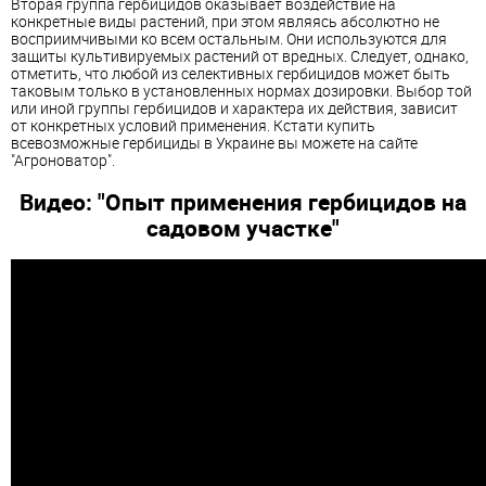
Вторая группа гербицидов оказывает воздействие на
конкретные виды растений, при этом являясь абсолютно не
восприимчивыми ко всем остальным. Они используются для
защиты культивируемых растений от вредных. Следует, однако,
отметить, что любой из селективных гербицидов может быть
таковым только в установленных нормах дозировки. Выбор той
или иной группы гербицидов и характера их действия, зависит
от конкретных условий применения. Кстати купить
всевозможные гербициды в Украине вы можете на сайте
"Агроноватор".
Видео: "Опыт применения гербицидов на
садовом участке"