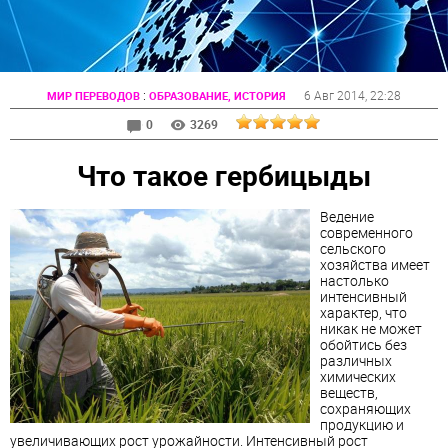
:
6 Авг 2014
, 22:28
МИР ПЕРЕВОДОВ
ОБРАЗОВАНИЕ, ИСТОРИЯ
0
3269
Что такое гербицыды
Ведение
современного
сельского
хозяйства имеет
настолько
интенсивный
характер, что
никак не может
обойтись без
различных
химических
веществ,
сохраняющих
продукцию и
увеличивающих рост урожайности. Интенсивный рост