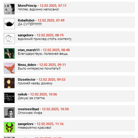
MorsPrincip -
12.02.2025, 07:11
Чіпляє, відмінно написано!
RobaRobot -
12.02.2025, 07:49
ДА СУПЕР!!!!!!!!!!!!
aangelovv -
12.02.2025, 08:19
відмінний приклад стоїть контенту
stan_marsh11 -
12.02.2025, 08:48
Благодарствую, полезная вещь.
Nesu_dobro -
12.02.2025, 09:11
Было интересно почитать!!!
Dizselector -
12.02.2025, 09:53
поміняй назву домену
nskob -
12.02.2025, 10:06
Дякую за статтю
meetsevilbad -
12.02.2025, 10:50
Отличная Инфа
aangelovv -
12.02.2025, 11:16
Невероятно красиво!