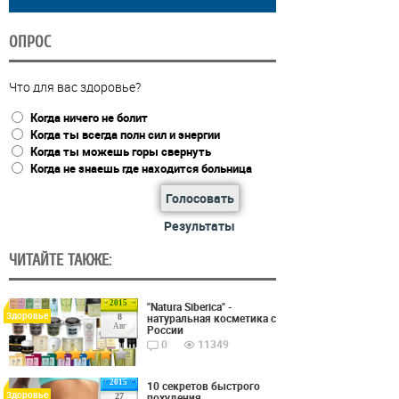
ОПРОС
Что для вас здоровье?
Когда ничего не болит
Когда ты всегда полн сил и энергии
Когда ты можешь горы свернуть
Когда не знаешь где находится больница
Голосовать
Результаты
ЧИТАЙТЕ ТАКЖЕ:
2015
"Natura Siberica" -
Здоровье
натуральная косметика с
8
Авг
России
0
11349
2015
10 секретов быстрого
Здоровье
похудения
27