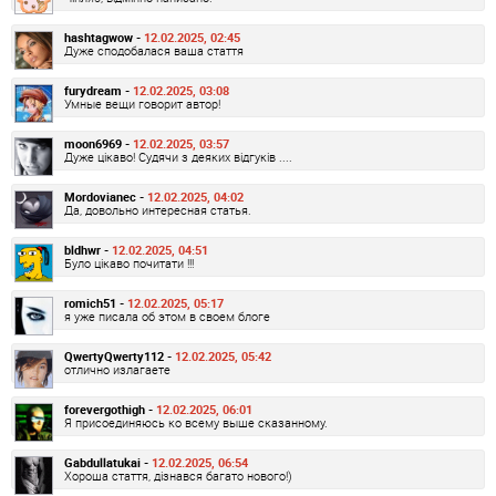
hashtagwow -
12.02.2025, 02:45
Дуже сподобалася ваша стаття
furydream -
12.02.2025, 03:08
Умные вещи говорит автор!
moon6969 -
12.02.2025, 03:57
Дуже цікаво! Судячи з деяких відгуків ....
Mordovianec -
12.02.2025, 04:02
Да, довольно интересная статья.
bldhwr -
12.02.2025, 04:51
Було цікаво почитати !!!
romich51 -
12.02.2025, 05:17
я уже писала об этом в своем блоге
QwertyQwerty112 -
12.02.2025, 05:42
отлично излагаете
forevergothigh -
12.02.2025, 06:01
Я присоединяюсь ко всему выше сказанному.
Gabdullatukai -
12.02.2025, 06:54
Хороша стаття, дізнався багато нового!)