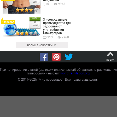
Дек
0
9943
2022
3 неожиданные
Здоровье
преимущества для
10
Март
здоровья от
употребления
гамбургеров
113
2960
БОЛЬШЕ НОВОСТЕЙ
ВВЕРХ
При копировании статей (целиком или их частей) обязательно размещение
гиперссылки на сайт
worldtranslation.org
.
©
2011-2026
"Мир переводов". Все права защищены.