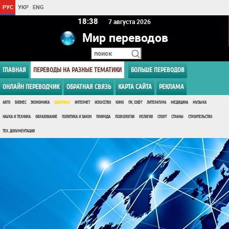
РУС
УКР
ENG
18:38
7 августа 2026
Мир переводов
ГЛАВНАЯ
ПЕРЕВОДЫ НА РАЗНЫЕ ТЕМАТИКИ
БОЛЬШЕ ПЕРЕВОДОВ
ОНЛАЙН ПЕРЕВОДЧИК
ОБРАТНАЯ СВЯЗЬ
КАРТА САЙТА
РЕКЛАМА
АВТО
БИЗНЕС
ЭКОНОМИКА
ЗДОРОВЬЕ
ИНТЕРНЕТ
ИСКУССТВО
КИНО
ПК, СОФТ
ЛИТЕРАТУРА
МЕДИЦИНА
МУЗЫКА
НАУКА И ТЕХНИКА
ОБРАЗОВАНИЕ
ПОЛИТИКА И ЗАКОН
ПРИРОДА
ПСИХОЛОГИЯ
РЕЛИГИЯ
СПОРТ
СТРАНЫ
СТРОИТЕЛЬСТВО
ТЕХ. ДОКУМЕНТАЦИЯ