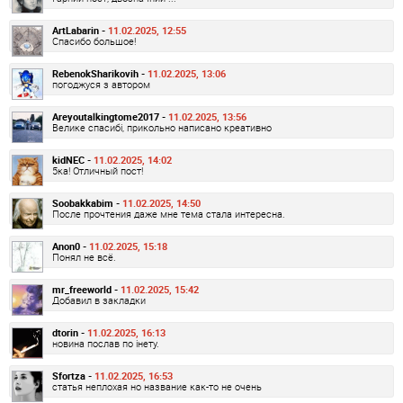
ArtLabarin -
11.02.2025, 12:55
Спасибо большое!
RebenokSharikovih -
11.02.2025, 13:06
погоджуся з автором
Areyoutalkingtome2017 -
11.02.2025, 13:56
Велике спасибі, прикольно написано креативно
kidNEC -
11.02.2025, 14:02
5ка! Отличный пост!
Soobakkabim -
11.02.2025, 14:50
После прочтения даже мне тема стала интересна.
Anon0 -
11.02.2025, 15:18
Понял не всё.
mr_freeworld -
11.02.2025, 15:42
Добавил в закладки
dtorin -
11.02.2025, 16:13
новина послав по інету.
Sfortza -
11.02.2025, 16:53
статья неплохая но название как-то не очень