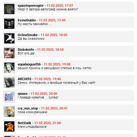
spasitepomogite -
11.02.2025, 17:07
Help! У автора автограф можна взяти?
IrvineDublin -
11.02.2025, 17:49
Ну жесть звичайно ...
OchraSmoke -
11.02.2025, 18:05
Да вы сказочник
Diskoknife -
11.02.2025, 18:54
Вот это да!
aqualangus056 -
11.02.2025, 19:08
решил помочь и расшарил статью в соц. сетях
ARCHI93 -
11.02.2025, 19:46
Сенкс. Интересно, и вообще полезный у Вас сайт
qwase -
11.02.2025, 20:00
І правда креатив ... супер!
cry_non_stop -
11.02.2025, 20:41
поза конкуренцією
NetStalk -
11.02.2025, 21:00
Мені сподобалося!