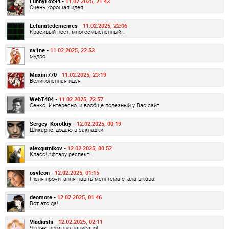
FunnyFox94 -
11.02.2025, 21:43
Очень хорошая идея
Lefanatedememes -
11.02.2025, 22:06
Красивый пост, многосмысленный…
sv1ne -
11.02.2025, 22:53
мудро
Maxim770 -
11.02.2025, 23:19
Великолепная идея
WebT404 -
11.02.2025, 23:57
Сенкс. Интересно, и вообще полезный у Вас сайт
Sergey_Korotkiy -
12.02.2025, 00:19
Шикарно, додаю в закладки
alexgutnikov -
12.02.2025, 00:52
Класс! Афтару респект!
osvleon -
12.02.2025, 01:15
Після прочитання навіть мені тема стала цікава.
deomore -
12.02.2025, 01:46
Вот это да!
Vladiashi -
12.02.2025, 02:11
Чіпляє, відмінно написано!