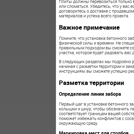
Плиты должны перевозиться только в
или сломаться. Убедитесь, что у вас 
договоритесь о доставке с продавцом
материалов и успеха всего проекта.
Важное примечание
Помните, что установка бетонного заб
физической силы и времени. Не спеши
правильным подходом вы сможете соз
участка, которое будет радовать вас 
В следующих разделах мы подробно р
начиная с разметки территории и за
инструкциям, вы сможете успешно реа
Разметка территории
Определение линии забора
Первый шаг в установке бетонного заб
колышки и шнур, чтобы обозначить пе
соответствует границам вашей собст
поможет избежать конфликтов с сосе
окружающую среду.
Маркировка мест для столбов