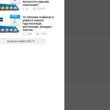
Авг
являются самыми
опасными?
0
27459
2026
10 типових помилок у
во
ремонті ванної:
4
Янв
гідроізоляція,
вентиляція, укладка
плитки
128
1764
БОЛЬШЕ НОВОСТЕЙ