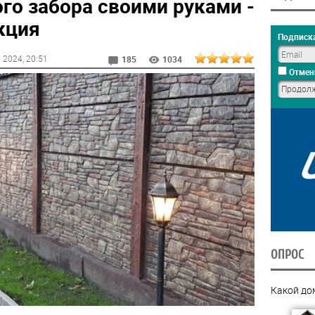
го забора своими руками -
кция
Подписка
н 2024
, 20:51
185
1034
Отмен
ОПРОС
Какой до