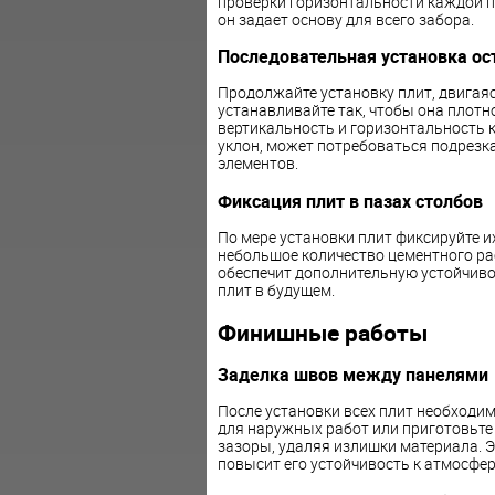
проверки горизонтальности каждой пл
он задает основу для всего забора.
Последовательная установка ос
Продолжайте установку плит, двигая
устанавливайте так, чтобы она плотн
вертикальность и горизонтальность к
уклон, может потребоваться подрезк
элементов.
Фиксация плит в пазах столбов
По мере установки плит фиксируйте и
небольшое количество цементного ра
обеспечит дополнительную устойчиво
плит в будущем.
Финишные работы
Заделка швов между панелями
После установки всех плит необходи
для наружных работ или приготовьте 
зазоры, удаляя излишки материала. Э
повысит его устойчивость к атмосфе