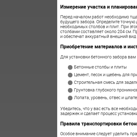
Измерение участка и планирова
Перед началом работ необходимо тща
будущего забора. Определите точную 
необходимых столбов и плит. При это
столбами составляет около 204 см. 
и обеспечат аккуратный внешний вид 
Приобретение материалов и инс
Для установки бетонного забора вам
Бетонные столбы и плиты
Цемент, песок и щебень для п
Строительная смесь для задел
Грунтовка глубокого проникно
Лопата, уровень, отвес и шпат
Убедитесь, что у вас есть все необх
задержек и сделает процесс установ
Правила транспортировки бетон
Особое внимание следует уделить пр