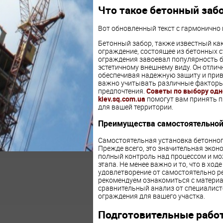
Что такое бетонный заб
Вот обновленный текст с гармонично
Бетонный забор, также известный ка
ограждение, состоящее из бетонных с
ограждения завоевал популярность б
эстетичному внешнему виду. Он отлич
обеспечивая надежную защиту и прив
важно учитывать различные факторы,
предпочтения.
Советы по выбору одно
kiev.sq.com.ua
помогут вам принять 
для вашей территории.
Преимущества самостоятельной
Самостоятельная установка бетонног
Прежде всего, это значительная эконо
полный контроль над процессом и мо
этапа. Не менее важно и то, что в хо
удовлетворение от самостоятельно р
рекомендуем ознакомиться с материа
сравнительный анализ от специалист
ограждения для вашего участка.
Подготовительные работ