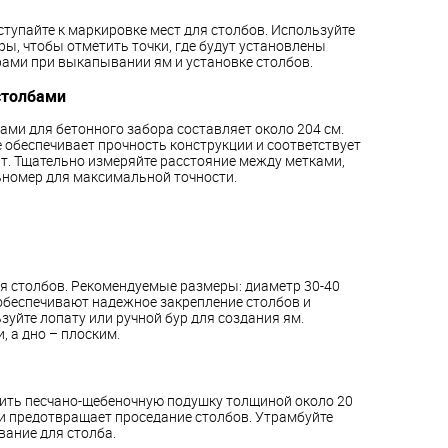
тупайте к маркировке мест для столбов. Используйте
ы, чтобы отметить точки, где будут установлены
рами при выкапывании ям и установке столбов.
столбами
ми для бетонного забора составляет около 204 см.
 обеспечивает прочность конструкции и соответствует
. Тщательно измеряйте расстояние между метками,
ьномер для максимальной точности.
я столбов. Рекомендуемые размеры: диаметр 30-40
 обеспечивают надежное закрепление столбов и
уйте лопату или ручной бур для создания ям.
, а дно – плоским.
ить песчано-щебеночную подушку толщиной около 20
 и предотвращает проседание столбов. Утрамбуйте
вание для столба.