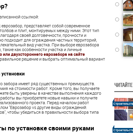
ор?
 вписанной ссылкой:
к еврозабор, представляет собой современное
толбов и плит, монтируемых между ними. Этот тип
лагодаря своей долговечности, прочности и
но подходит для ограждения частных территорий,
лекательный вид участка. При выборе еврозабора
 такие как особенности участка и личные
 или двухстороннего еврозабора на сайте
правильное решение и выбрать оптимальный вариант
 установки
о забора имеет ряд существенных преимуществ.
ЧИТАЙТЕ
мия на стоимости работ. Кроме того, вы получаете
жете быть уверены в качестве выполнения каждого
де работы вы приобретете новые навыки и получите
еализованного проекта. Перед началом работ
Строительст
лом "Еврозабор vs другие виды ограждений:
ов", чтобы убедиться в правильности выбора типа
ы по установке своими руками
Строительст