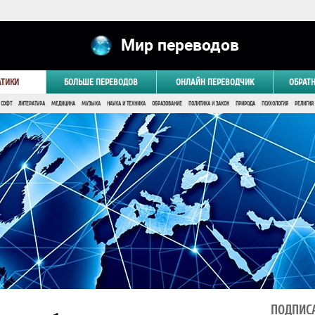
Мир переводов
АТИКИ
БОЛЬШЕ ПЕРЕВОДОВ
ОНЛАЙН ПЕРЕВОДЧИК
ОБРАТ
 СОФТ
ЛИТЕРАТУРА
МЕДИЦИНА
МУЗЫКА
НАУКА И ТЕХНИКА
ОБРАЗОВАНИЕ
ПОЛИТИКА И ЗАКОН
ПРИРОДА
ПСИХОЛОГИЯ
РЕЛИГИЯ
ПОДПИСА