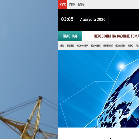
РУС
УКР
ENG
03:05
7 августа 2026
ГЛАВНАЯ
ПЕРЕВОДЫ НА РАЗНЫЕ ТЕМ
АВТО
БИЗНЕС
ЭКОНОМИКА
ЗДОРОВЬЕ
ИНТЕРНЕТ
ИСКУССТВО
КИНО
ПК,