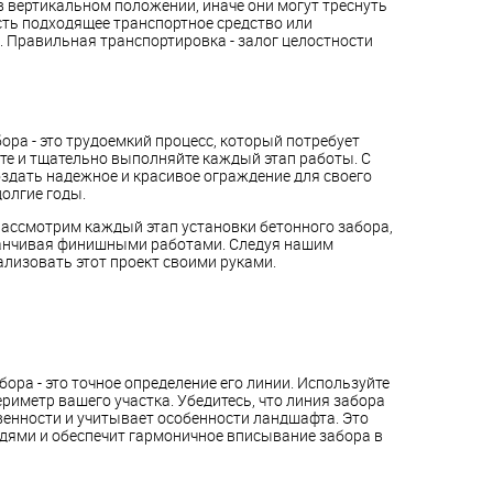
 вертикальном положении, иначе они могут треснуть
есть подходящее транспортное средство или
. Правильная транспортировка - залог целостности
ора - это трудоемкий процесс, который потребует
те и тщательно выполняйте каждый этап работы. С
дать надежное и красивое ограждение для своего
долгие годы.
ассмотрим каждый этап установки бетонного забора,
канчивая финишными работами. Следуя нашим
лизовать этот проект своими руками.
ора - это точное определение его линии. Используйте
риметр вашего участка. Убедитесь, что линия забора
венности и учитывает особенности ландшафта. Это
дями и обеспечит гармоничное вписывание забора в