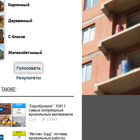
Кирпичный
Деревянный
С блоков
Железобетонный
Голосовать
Результаты
 ТАКЖЕ:
2019
"ЕвроКровля": ТОП 7
во
самых популярных
21
Фев
кровельных материалов
0
25463
2019
"Интекс-Буд": почему
во
кровельные работы
29