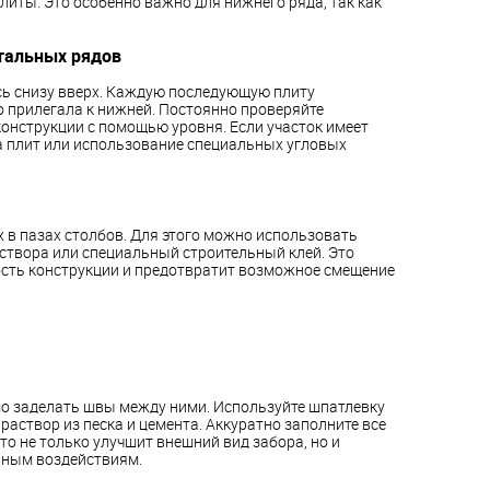
иты. Это особенно важно для нижнего ряда, так как
тальных рядов
сь снизу вверх. Каждую последующую плиту
о прилегала к нижней. Постоянно проверяйте
онструкции с помощью уровня. Если участок имеет
а плит или использование специальных угловых
х в пазах столбов. Для этого можно использовать
створа или специальный строительный клей. Это
сть конструкции и предотвратит возможное смещение
мо заделать швы между ними. Используйте шпатлевку
раствор из песка и цемента. Аккуратно заполните все
то не только улучшит внешний вид забора, но и
рным воздействиям.