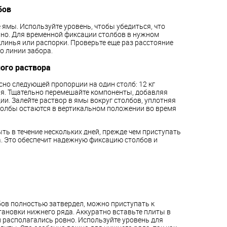
бов
ямы. Используйте уровень, чтобы убедиться, что
ьно. Для временной фиксации столбов в нужном
линья или распорки. Проверьте еще раз расстояние
о линии забора.
ого раствора
но следующей пропорции на один столб: 12 кг
бня. Тщательно перемешайте компоненты, добавляя
ии. Залейте раствор в ямы вокруг столбов, уплотняя
 столбы остаются в вертикальном положении во время
ыть в течение нескольких дней, прежде чем приступать
а. Это обеспечит надежную фиксацию столбов и
лбов полностью затвердел, можно приступать к
тановки нижнего ряда. Аккуратно вставьте плиты в
ни располагались ровно. Используйте уровень для