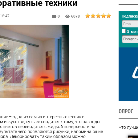
ративные техники
 18:47
Подписка
0
6078
Отмен
ОПРОС
ие – одна из самых интересных техник в
 искусстве, суть ее сводится к тому, что разводы
х цветов переводятся с жидкой поверхности на
Что лучш
езультате чего появляются рисунки, напоминающие
ора. Декорировать таким образом можно