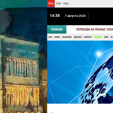
РУС
УКР
ENG
14 38
7 августа 2026
ГЛАВНАЯ
ПЕРЕВОДЫ НА РАЗНЫЕ ТЕМ
АВТО
БИЗНЕС
ЭКОНОМИКА
ЗДОРОВЬЕ
ИНТЕРНЕТ
ИСКУССТВО
КИНО
ПК,