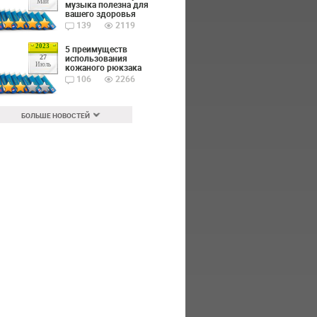
Май
музыка полезна для
вашего здоровья
139
2119
2023
5 преимуществ
использования
27
Июль
кожаного рюкзака
106
2266
БОЛЬШЕ НОВОСТЕЙ