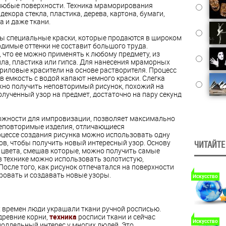
любые поверхности. Техника мраморирования
декора стекла, пластика, дерева, картона, бумаги,
а и даже ткани.
мы специальные краски, которые продаются в широком
одимые оттенки не составит большого труда.
 что ее можно применять к любому предмету, из
ла, пластика или гипса. Для нанесения мраморных
риловые красители на основе растворителя. Процесс
 емкость с водой капают немного краски. Слегка
жно получить неповторимый рисунок, похожий на
лученный узор на предмет, достаточно на пару секунд
жности для импровизации, позволяет максимально
неповторимые изделия, отличающиеся
оцессе создания рисунка можно использовать одну
ов, чтобы получить новый интересный узор. Основу
ЧИТАЙТЕ
 цвета, смешав которые, можно получить самые
в технике можно использовать золотистую,
После того, как рисунок отпечатался на поверхности
овать и создавать новые узоры.
Искусство
 времен люди украшали ткани ручной росписью.
древние корни,
техника
росписи ткани и сейчас
Искусство
оддельный интерес у многих людей. Это