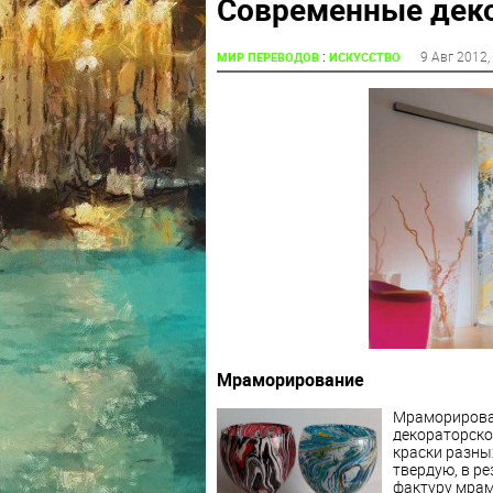
Современные деко
:
9 Авг 2012
,
МИР ПЕРЕВОДОВ
ИСКУССТВО
Мраморирование
Мраморирован
декораторском
краски разны
твердую, в р
фактуру мрам