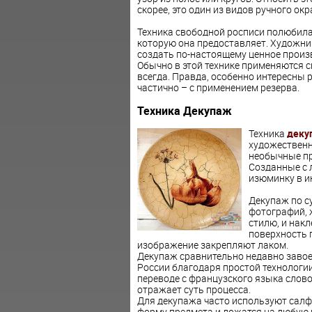
скорее, это один из видов ручного ок
Техника свободной росписи полюбила
которую она предоставляет. Художни
создать по-настоящему ценное произв
Обычно в этой технике применяются с
всегда. Правда, особенно интересны 
частично – с применением резерва.
Техника Декупаж
Техника
деку
художественн
необычные пр
Созданные с 
изюминку в и
Декупаж по су
фотографий, 
стилю, и нак
поверхность 
изображение закрепляют лаком.
Декупаж сравнительно недавно завоев
России благодаря простой технологи
переводе с французского языка слово
отражает суть процесса.
Для декупажа часто используют салф
форму предмета и ложатся на любую п