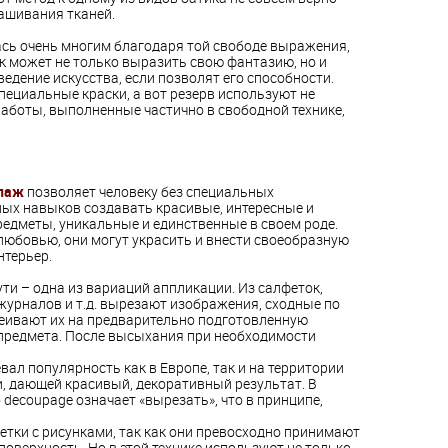
рашивания тканей.
сь очень многим благодаря той свободе выражения,
к может не только выразить свою фантазию, но и
едение искусства, если позволят его способности.
пециальные краски, а вот резерв используют не
работы, выполненные частично в свободной технике,
паж
позволяет человеку без специальных
ых навыков создавать красивые, интересные и
едметы, уникальные и единственные в своем роде.
любовью, они могут украсить и внести своеобразную
нтерьер.
ти – одна из вариаций аппликации. Из салфеток,
журналов и т.д. вырезают изображения, сходные по
леивают их на предварительно подготовленную
предмета. После высыхания при необходимости
ал популярность как в Европе, так и на территории
и, дающей красивый, декоративный результат. В
 decoupage означает «вырезать», что в принципе,
етки с рисунками, так как они превосходно принимают
оверхность. Но в этой технике используют не только