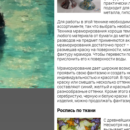
практически 
подходит для 
металла, гипс
Для работы в этой технике необходи
ассортименте, так что выбрать необх
Техника мраморирования хороша тем,
любого материала от бумаги до метал
разводов на предмет применяются ак
мраморирования достаточно прост – в
размешав краску на поверхности, мо
фактуру мрамора. Чтобы перевести по
прислонить его к поверхности воды.
Мраморирование дает широкие возмо
проявить свою фантазию и создать 
индивидуальностью и красотой. В пр
краску или смешать несколько оттенк
составляют синий, желтый и красный
разнообразные оттенки. Кроме этого 
серебристую, черную и белую краски. 
изделия, можно продолжать фантазир
Роспись по ткани
С древнейших
Несмотря на 
вызывает неп