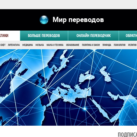
Мир переводов
АТИКИ
БОЛЬШЕ ПЕРЕВОДОВ
ОНЛАЙН ПЕРЕВОДЧИК
ОБРАТ
 СОФТ
ЛИТЕРАТУРА
МЕДИЦИНА
МУЗЫКА
НАУКА И ТЕХНИКА
ОБРАЗОВАНИЕ
ПОЛИТИКА И ЗАКОН
ПРИРОДА
ПСИХОЛОГИЯ
РЕЛИГИЯ
ПОДПИСА