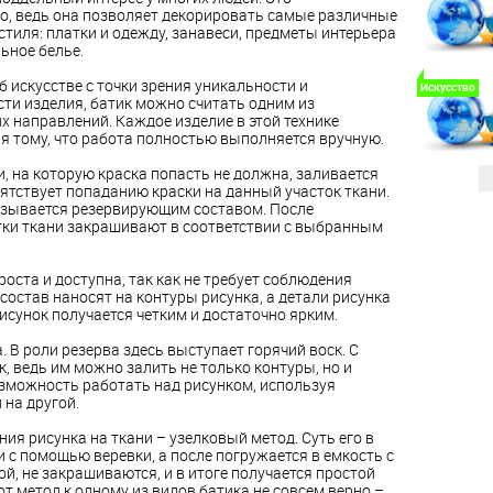
о, ведь она позволяет декорировать самые различные
стиля: платки и одежду, занавеси, предметы интерьера
ьное белье.
б искусстве с точки зрения уникальности и
Искусство
ти изделия, батик можно считать одним из
х направлений. Каждое изделие в этой технике
я тому, что работа полностью выполняется вручную.
ни, на которую краска попасть не должна, заливается
ятствует попаданию краски на данный участок ткани.
называется резервирующим составом. После
ки ткани закрашивают в соответствии с выбранным
оста и доступна, так как не требует соблюдения
остав наносят на контуры рисунка, а детали рисунка
сунок получается четким и достаточно ярким.
. В роли резерва здесь выступает горячий воск. С
, ведь им можно залить не только контуры, но и
озможность работать над рисунком, используя
 на другой.
ия рисунка на ткани – узелковый метод. Суть его в
и с помощью веревки, а после погружается в емкость с
й, не закрашиваются, и в итоге получается простой
тот метод к одному из видов батика не совсем верно –