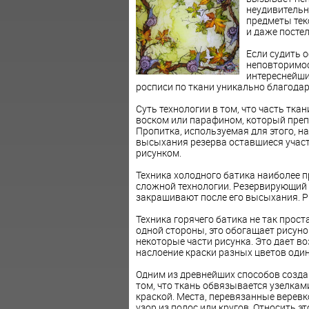
неудивительн
предметы тек
и даже постел
Если судить о
неповторимос
интереснейши
росписи по ткани уникально благодар
Суть технологии в том, что часть тка
воском или парафином, который преп
Пропитка, используемая для этого, 
высыхания резерва оставшиеся участ
рисунком.
Техника холодного батика наиболее пр
сложной технологии. Резервирующий с
закрашивают после его высыхания. Ри
Техника горячего батика не так проста
одной стороны, это обогащает рисунок
некоторые части рисунка. Это дает в
наслоение краски разных цветов один
Одним из древнейших способов создан
том, что ткань обвязывается узелкам
краской. Места, перевязанные веревко
узор из полос или кругов. Относить э