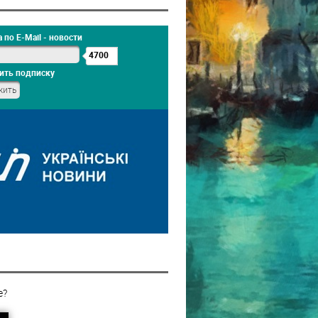
 по E-Mail - новости
4700
ить подписку
е?