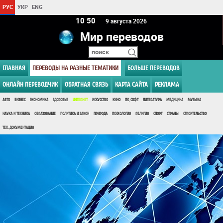
РУС
УКР
ENG
10:50
9 августа 2026
Мир переводов
ГЛАВНАЯ
ПЕРЕВОДЫ НА РАЗНЫЕ ТЕМАТИКИ
БОЛЬШЕ ПЕРЕВОДОВ
ОНЛАЙН ПЕРЕВОДЧИК
ОБРАТНАЯ СВЯЗЬ
КАРТА САЙТА
РЕКЛАМА
АВТО
БИЗНЕС
ЭКОНОМИКА
ЗДОРОВЬЕ
ИНТЕРНЕТ
ИСКУССТВО
КИНО
ПК, СОФТ
ЛИТЕРАТУРА
МЕДИЦИНА
МУЗЫКА
НАУКА И ТЕХНИКА
ОБРАЗОВАНИЕ
ПОЛИТИКА И ЗАКОН
ПРИРОДА
ПСИХОЛОГИЯ
РЕЛИГИЯ
СПОРТ
СТРАНЫ
СТРОИТЕЛЬСТВО
ТЕХ. ДОКУМЕНТАЦИЯ