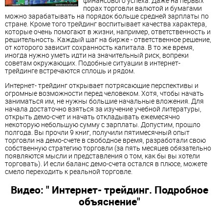
финансового успеха. Даже на первых
порах торговли валютой и бумагами
можно зарабатывать на порядок больше средней зарплаты по
стране. Кроме того трейдинг воспитывает качества характера,
которые очень помогают в жизни, например, ответственность и
решительность. Каждый шаг на бирже - ответственное решение,
от которого зависит сохранность капитала. В то же время,
иногда нужно уметь идти на значительный риск, вопреки
советам окружающих. Подобные ситуации в интернет-
трейдинге встречаются сплошь и рядом.
Интернет- трейдинг открывает потрясающие перспективы и
огромные возможности перед человеком. Хотя, чтобы начать
заниматься им, не нужны большие начальные вложения. Для
начала достаточно взяться за изучение учебной литературы,
открыть демо-счет и начать откладывать ежемесячно
некоторую небольшую сумму с зарплаты. Допустим, прошло
полгода. Вы прочли 9 книг, получили пятимесячный опыт
торговли на демо-счете в свободное время, разработали свою
собственную стратегию торговли (за пять месяцев обязательно
появляются мысли и представления о том, как бы вы хотели
торговать). И если баланс демо-счета остался в плюсе, можете
смело переходить к реальной торговле.
Видео: " Интернет- трейдинг. Подробное
объяснение"