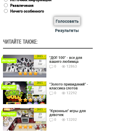
Развлечения
Ничего особенного
Голосовать
Результаты
ЧИТАЙТЕ ТАКЖЕ:
2015
"ДОГ-100" - все для
Интернет
вашего любимца
11
Авг
0
12863
2015
"Золото привидений" -
Интернет
классика слотов
27
Авг
0
12292
2015
"Кухонные" игры для
Интернет
девочек
23
Авг
0
13202