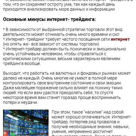
том, что он сохраняет остроту ума, так как каждый день
приходится анализировать море данных и информации
Основные минусы интернет- трейдинга:
* В зависимости от выбранной стратегии торговли этот вид
деятельности может отнимать очень много времени и сил
* Интернет- трейдинг требует частого посещения сети
интернет
(но опять же - всё зависит от системы торговли)
* Интернет-трейдер должен быть психически и эмоционально
очень устойчивым человеком, чтобы справляться с
критическими ситуациями, весьма характерным явлением
трейдинга вообще.
Выходит, что работать на валютных и фондовых рынках может
далеко не каждый. Очень многие не умеют в полной мере
контролировать свое внутреннее состояние и свои эмоции.
Даже малейшее поражение сильно влияет на психику таких
людей. Но если вам удастся преодолеть себя, то спустя
некоторое время вам станет гораздо проще воспринимать
потери и неудачи.
При этом, такое "насилие" над собой
может хорошо оплачиваться. Интернет-
трейдер, потерпев ряд провалов и
получив необходимые знания, навыки,
умения, непременно достигнет