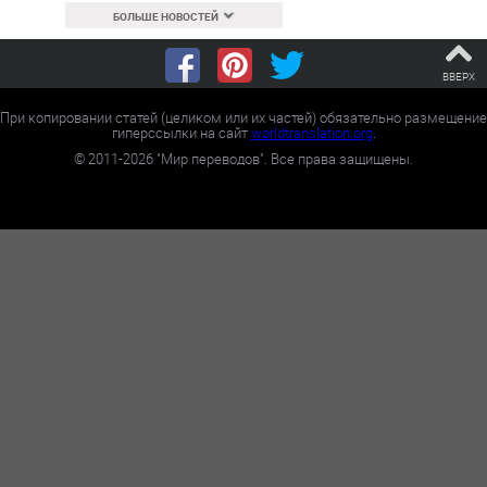
БОЛЬШЕ НОВОСТЕЙ
ВВЕРХ
При копировании статей (целиком или их частей) обязательно размещение
гиперссылки на сайт
worldtranslation.org
.
©
2011-2026
"Мир переводов". Все права защищены.