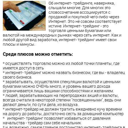
Об интернет- трейдинге, наверняка,
слышали многие. Для многих это
словосочетание ассоциируется с
продажей и покупкой чего-либо через
Интернет. Это не совсем соответствует
истине. Интернет- трейдинг - это
торговля ценными бумагами или
валютой на международных рынках через сеть интернет. Как и
любой другой вид заработка, интернет- трейдинг имеет свои
плюсы и минусы.
Среди плюсов можно отметить:
* осуществлять торговлю можно из любой точки планеты, где
имеется доступ в сеть
* интернет- трейдинг можно назвать бизнесом, где вы - владелец
своего бизнеса.
* зарабатывать, осуществляя спекуляции валютой и ценными
бумагами можно ОЧЕНЬ много, и уровень вашего дохода
ограничивается лишь вашими способностями и желанием.
* людей, зарабатывающих на перепродажах акций и валюты,
всегда считали в некоторой степени "посвященными", ведь они
делают деньги, по сути дела, из воздуха.
* интернет-трейдер не должен тратить ежедневно кучу времени
на дорогу до работы, достаточно сесть за домашний компьютер
* интернет- трейдинг позволяет избавиться от давления
начальства - трейдер сам себе начальник
* и, возможно, самое главное достоинство интернет- трейдинга в