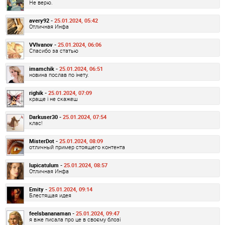
Не верю.
avery92 -
25.01.2024, 05:42
Отличная Инфа
VVIvanov -
25.01.2024, 06:06
Спасибо за статью
imamchik -
25.01.2024, 06:51
новина послав по інету.
righik -
25.01.2024, 07:09
краще і не скажеш
Darkuser30 -
25.01.2024, 07:54
клас!
MisterDot -
25.01.2024, 08:09
отличный пример стоящего контента
lupicatulum -
25.01.2024, 08:57
Отличная Инфа
Emity -
25.01.2024, 09:14
Блестящая идея
feelsbananaman -
25.01.2024, 09:47
я вже писала про це в своєму блозі