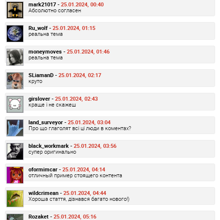
mark21017 -
25.01.2024, 00:40
Абсолютно согласен
Ru_wolf -
25.01.2024, 01:15
реальна тема
moneymoves -
25.01.2024, 01:46
реальна тема
SLiamanD -
25.01.2024, 02:17
круто
girslover -
25.01.2024, 02:43
краще і не скажеш
land_surveyor -
25.01.2024, 03:04
Про що глаголят всі ці люди в коментах?
black_workmark -
25.01.2024, 03:56
супер оригинально
oformimcar -
25.01.2024, 04:14
отличный пример стоящего контента
wildcrimean -
25.01.2024, 04:44
Хороша стаття, дізнався багато нового!)
Rozaket -
25.01.2024, 05:16