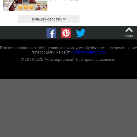
БОЛЬШЕ НОВОСТЕЙ
ВВЕРХ
При копировании статей (целиком или их частей) обязательно размещение
гиперссылки на сайт
worldtranslation.org
.
©
2011-2026
"Мир переводов". Все права защищены.