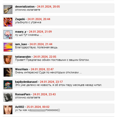
deserialization -
24.01.2024, 20:05
отлично излагаете
Zaga66 -
24.01.2024, 20:44
улыбнуло с утречка
maary_y -
24.01.2024, 21:09
ну що тут скажеш ...
iam_luxe -
24.01.2024, 21:44
Благодарствую, полезная вещь.
tatianarubin -
24.01.2024, 22:05
Привет! Предлагаю обмен постовыми с вашим блогом.
WesrHam -
24.01.2024, 22:47
Очень интересно! Судя по некоторым откликам ….
kajdiydenkarusel -
24.01.2024, 23:17
Это уже далеко не новость, я об этом пару месяцев назад читал.
RomanParn -
24.01.2024, 23:43
отлично излагаете
Azl002 -
25.01.2024, 00:02
ух ты как крууууууууууутооооооо))