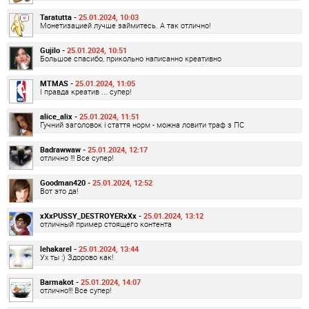
Taratutta -
25.01.2024, 10:03
Монетизацией лучше займитесь. А так отлично!
Gujilo -
25.01.2024, 10:51
Большое спасибо, прикольно написанно креативно
MTMAS -
25.01.2024, 11:05
І правда креатив ... супер!
alice_alix -
25.01.2024, 11:51
Гучний заголовок і стаття норм - можна ловити траф з ПС
Badrawwaw -
25.01.2024, 12:17
отлично !!! Все супер!
Goodman420 -
25.01.2024, 12:52
Вот это да!
xXxPUSSY_DESTROYERxXx -
25.01.2024, 13:12
отличный пример стоящего контента
lehakarel -
25.01.2024, 13:44
Ух ты :) Здорово как!
Barmakot -
25.01.2024, 14:07
отлично!!! Все супер!