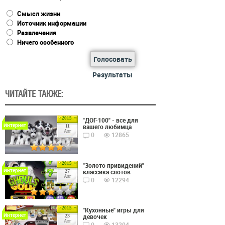
Смысл жизни
Источник информации
Развлечения
Ничего особенного
Голосовать
Результаты
ЧИТАЙТЕ ТАКЖЕ:
2015
"ДОГ-100" - все для
Интернет
вашего любимца
11
Авг
0
12865
2015
"Золото привидений" -
Интернет
классика слотов
27
Авг
0
12294
2015
"Кухонные" игры для
Интернет
девочек
23
Авг
0
13204