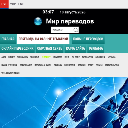
РУС
УКР
ENG
03 07
10 августа 2026
Мир переводов
ГЛАВНАЯ
ПЕРЕВОДЫ НА РАЗНЫЕ ТЕМАТИКИ
БОЛЬШЕ ПЕРЕВОДОВ
ОНЛАЙН ПЕРЕВОДЧИК
ОБРАТНАЯ СВЯЗЬ
КАРТА САЙТА
РЕКЛАМА
АВТО
БИЗНЕС
ЭКОНОМИКА
ЗДОРОВЬЕ
ИНТЕРНЕТ
ИСКУССТВО
КИНО
ПК, СОФТ
ЛИТЕРАТУРА
МЕДИЦИНА
МУЗЫКА
НАУКА И ТЕХНИКА
ОБРАЗОВАНИЕ
ПОЛИТИКА И ЗАКОН
ПРИРОДА
ПСИХОЛОГИЯ
РЕЛИГИЯ
СПОРТ
СТРАНЫ
СТРОИТЕЛЬСТВО
ТЕХ. ДОКУМЕНТАЦИЯ