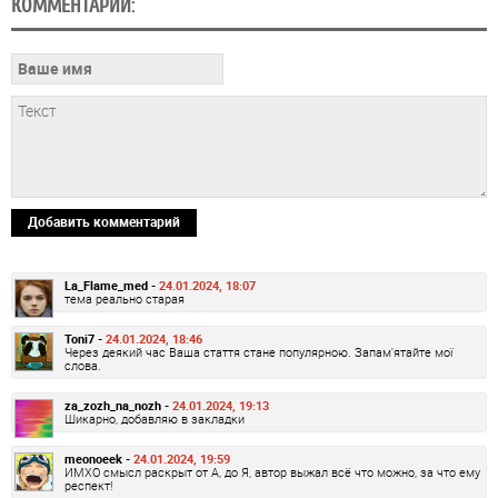
КОММЕНТАРИИ:
Добавить комментарий
La_Flame_med -
24.01.2024, 18:07
тема реально старая
Toni7 -
24.01.2024, 18:46
Через деякий час Ваша стаття стане популярною. Запам'ятайте мої
слова.
za_zozh_na_nozh -
24.01.2024, 19:13
Шикарно, добавляю в закладки
meonoeek -
24.01.2024, 19:59
ИМХО смысл раскрыт от А, до Я, автор выжал всё что можно, за что ему
респект!