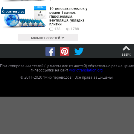
2026
10 типових помилок у
Строительство
ремонті ванної:
4
Янв
гідроізоляція,
вентиляція, укладка
плитки
128
1788
БОЛЬШЕ НОВОСТЕЙ
ВВЕРХ
При копировании статей (целиком или их частей) обязательно размещение
гиперссылки на сайт
worldtranslation.org
.
©
2011-2026
"Мир переводов". Все права защищены.