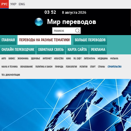
РУС
УКР
ENG
03:52
8 августа 2026
Мир переводов
ГЛАВНАЯ
ПЕРЕВОДЫ НА РАЗНЫЕ ТЕМАТИКИ
БОЛЬШЕ ПЕРЕВОДОВ
ОНЛАЙН ПЕРЕВОДЧИК
ОБРАТНАЯ СВЯЗЬ
КАРТА САЙТА
РЕКЛАМА
АВТО
БИЗНЕС
ЭКОНОМИКА
ЗДОРОВЬЕ
ИНТЕРНЕТ
ИСКУССТВО
КИНО
ПК, СОФТ
ЛИТЕРАТУРА
МЕДИЦИНА
МУЗЫКА
НАУКА И ТЕХНИКА
ОБРАЗОВАНИЕ
ПОЛИТИКА И ЗАКОН
ПРИРОДА
ПСИХОЛОГИЯ
РЕЛИГИЯ
СПОРТ
СТРАНЫ
СТРОИТЕЛЬСТВО
ТЕХ. ДОКУМЕНТАЦИЯ