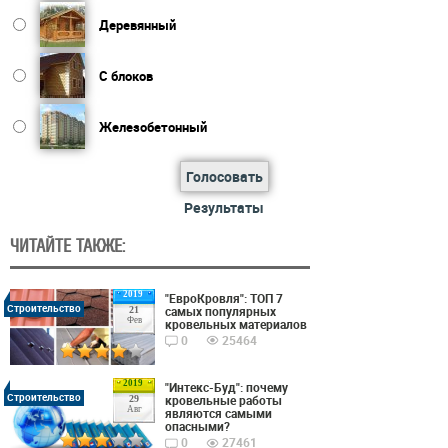
Деревянный
С блоков
Железобетонный
Голосовать
Результаты
ЧИТАЙТЕ ТАКЖЕ:
2019
"ЕвроКровля": ТОП 7
Строительство
самых популярных
21
Фев
кровельных материалов
0
25464
2019
"Интекс-Буд": почему
Строительство
кровельные работы
29
Авг
являются самыми
опасными?
0
27461