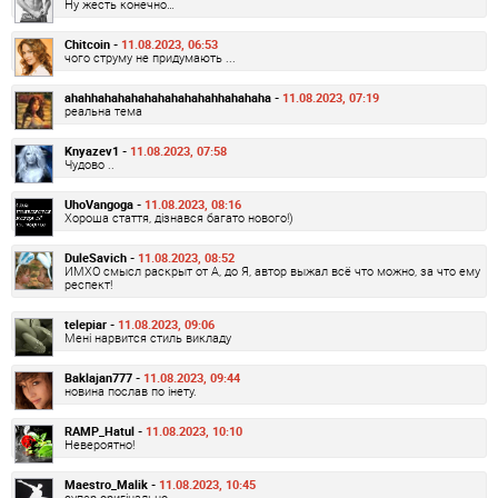
Ну жесть конечно…
Chitcoin -
11.08.2023, 06:53
чого струму не придумають ...
ahahhahahahahahahahahahhahahaha -
11.08.2023, 07:19
реальна тема
Knyazev1 -
11.08.2023, 07:58
Чудово ..
UhoVangoga -
11.08.2023, 08:16
Хороша стаття, дізнався багато нового!)
DuleSavich -
11.08.2023, 08:52
ИМХО смысл раскрыт от А, до Я, автор выжал всё что можно, за что ему
респект!
telepiar -
11.08.2023, 09:06
Мені нарвится стиль викладу
Baklajan777 -
11.08.2023, 09:44
новина послав по інету.
RAMP_Hatul -
11.08.2023, 10:10
Невероятно!
Maestro_Malik -
11.08.2023, 10:45
супер оригінально