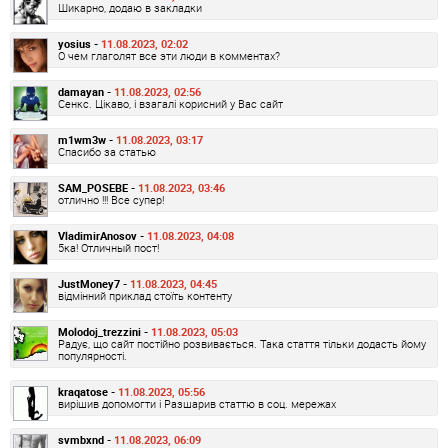
Шикарно, додаю в закладки
yosius -
11.08.2023, 02:02
О чем глаголят все эти люди в комментах?
damayan -
11.08.2023, 02:56
Сенкс. Цікаво, і взагалі корисний у Вас сайт
m1wm3w -
11.08.2023, 03:17
Спасибо за статью
SAM_POSEBE -
11.08.2023, 03:46
отлично !!! Все супер!
VladimirAnosov -
11.08.2023, 04:08
5ка! Отличный пост!
JustMoney7 -
11.08.2023, 04:45
відмінний приклад стоїть контенту
Molodoj_trezzini -
11.08.2023, 05:03
Радує, що сайт постійно розвивається. Така стаття тільки додасть йому
популярності.
kraqatose -
11.08.2023, 05:56
вирішив допомогти і Разшарив статтю в соц. мережах
svmbxnd -
11.08.2023, 06:09