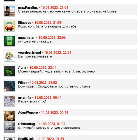
maxParallax -
10.08.2023, 21:04
Статья интересная, но мне кажется, все это сказки, не более.
Eligosss -
10.08.2023, 21:59
Корисного багато знайшла для себе
auganistan -
10.08.2023, 22:06
лучше и не скажешь
yourdearfriend -
10.08.2023, 22:58
Вы Преувеличиваете.
Лола -
10.08.2023, 23:11
Монетизацией лучше займитесь. А так отлично!
Filinn -
10.08.2023, 23:52
Всім привіт. Сподобався пост, ставлю 5 балів.
artem4a -
11.08.2023, 00:11
Каменты жгут! :-D
AdesWepore -
11.08.2023, 00:45
tehmanfag -
11.08.2023, 01:04
отличный пример стоящего материала
SnailK1ck -
11.08.2023, 01:59