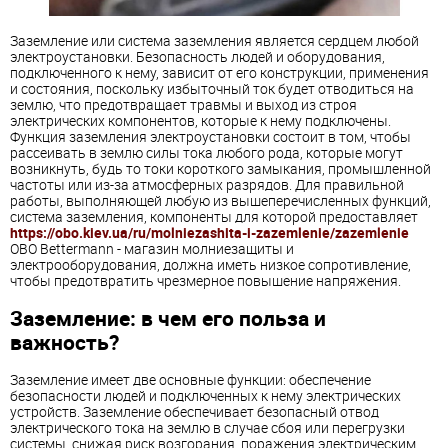
Заземление или система заземления является сердцем любой
электроустановки. Безопасность людей и оборудования,
подключенного к нему, зависит от его конструкции, применения
и состояния, поскольку избыточный ток будет отводиться на
землю, что предотвращает травмы и выход из строя
электрических компонентов, которые к нему подключены.
Функция заземления электроустановки состоит в том, чтобы
рассеивать в землю силы тока любого рода, которые могут
возникнуть, будь то токи короткого замыкания, промышленной
частоты или из-за атмосферных разрядов. Для правильной
работы, выполняющей любую из вышеперечисленных функций,
система заземления, компоненты для которой предоставляет
https://obo.kiev.ua/ru/molniezashita-i-zazemlenie/zazemlenie
OBO Bettermann - магазин молниезащиты и
электрооборудования, должна иметь низкое сопротивление,
чтобы предотвратить чрезмерное повышение напряжения.
Заземление: в чем его польза и
важность?
Заземление имеет две основные функции: обеспечение
безопасности людей и подключенных к нему электрических
устройств. Заземление обеспечивает безопасный отвод
электрического тока на землю в случае сбоя или перегрузки
системы, снижая риск возгорания, поражения электрическим