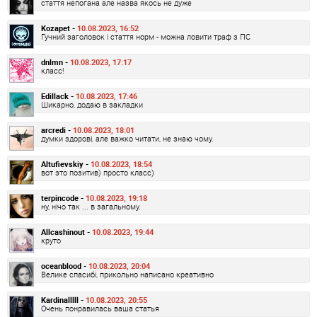
стаття непогана але назва якось не дуже
Kozapet -
10.08.2023, 16:52
Гучний заголовок і стаття норм - можна ловити траф з ПС
dnlmn -
10.08.2023, 17:17
класс!
Edillack -
10.08.2023, 17:46
Шикарно, додаю в закладки
arcredi -
10.08.2023, 18:01
думки здорові, але важко читати, не знаю чому.
Altufievskiy -
10.08.2023, 18:54
вот это позитив) просто класс)
terpincode -
10.08.2023, 19:18
ну, нічо так ... в загальному.
Allcashinout -
10.08.2023, 19:44
круто
oceanblood -
10.08.2023, 20:04
Велике спасибі, прикольно написано креативно
Kardinalllll -
10.08.2023, 20:55
Очень понравилась ваша статья