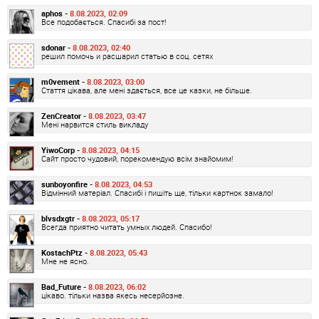
aphos -
8.08.2023, 02:09
Все подобається. Спасибі за пост!
sdonar -
8.08.2023, 02:40
решил помочь и расшарил статью в соц. сетях
m0vement -
8.08.2023, 03:00
Стаття цікава, але мені здається, все це казки, не більше.
ZenCreator -
8.08.2023, 03:47
Мені нарвится стиль викладу
YiwoCorp -
8.08.2023, 04:15
Сайт просто чудовий, порекомендую всім знайомим!
sunboyonfire -
8.08.2023, 04:53
Відмінний матеріал. Спасибі і пишіть ще, тільки картнок замало!
blvsdxgtr -
8.08.2023, 05:17
Всегда приятно читать умных людей. Спасибо!
KostachPtz -
8.08.2023, 05:43
Мне не ясно.
Bad_Future -
8.08.2023, 06:02
цікаво. тільки назва якесь несерйозне.