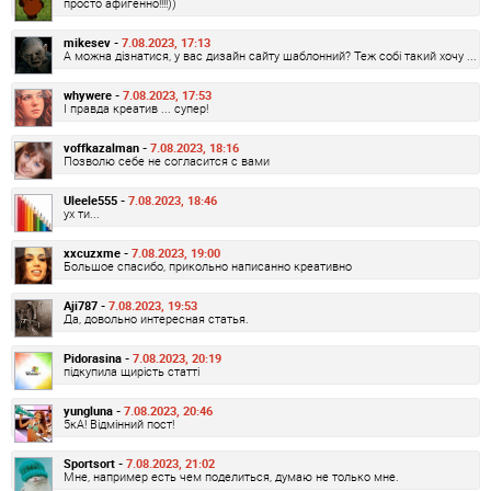
просто афигенно!!!!))
mikesev -
7.08.2023, 17:13
А можна дізнатися, у вас дизайн сайту шаблонний? Теж собі такий хочу ...
whywere -
7.08.2023, 17:53
І правда креатив ... супер!
voffkazalman -
7.08.2023, 18:16
Позволю себе не согласится с вами
Uleele555 -
7.08.2023, 18:46
ух ти...
xxcuzxme -
7.08.2023, 19:00
Большое спасибо, прикольно написанно креативно
Aji787 -
7.08.2023, 19:53
Да, довольно интересная статья.
Pidorasina -
7.08.2023, 20:19
підкупила щирість статті
yungluna -
7.08.2023, 20:46
5кА! Відмінний пост!
Sportsort -
7.08.2023, 21:02
Мне, например есть чем поделиться, думаю не только мне.