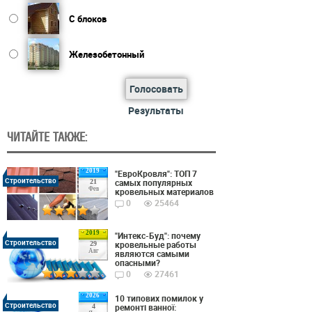
С блоков
Железобетонный
Голосовать
Результаты
ЧИТАЙТЕ ТАКЖЕ:
2019
"ЕвроКровля": ТОП 7
Строительство
самых популярных
21
Фев
кровельных материалов
0
25464
2019
"Интекс-Буд": почему
Строительство
кровельные работы
29
Авг
являются самыми
опасными?
0
27461
2026
10 типових помилок у
Строительство
ремонті ванної:
4