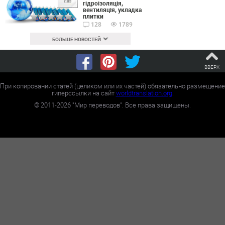
Янв
гідроізоляція,
вентиляція, укладка
плитки
128
1789
БОЛЬШЕ НОВОСТЕЙ
ВВЕРХ
При копировании статей (целиком или их частей) обязательно размещение
гиперссылки на сайт
worldtranslation.org
.
©
2011-2026
"Мир переводов". Все права защищены.