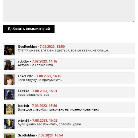
Добавить комментарий
GooRooMan -
7.08.2023, 13:50
Стаття цікава, але мені здається, все це казки, не більше.
vdo0bv -
7.08.2023, 14:16
Актуальна і свіжа інфа
EckoUnltd -
7.08.2023, 14:49
чого струму не придумають ...
l33tzxc -
7.08.2023, 15:01
тема реально стара
bob1ch -
7.08.2023, 15:56
Большое спасибо, прикольно написанно креативно
orion89 -
7.08.2023, 16:02
було цікаво вас почитати, спасибі і удачі!
ScottsMan -
7.08.2023, 16:54