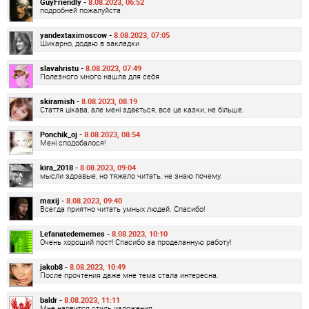
GuyFriendly -
8.08.2023, 06:52
подробней пожалуйста
yandextaximoscow -
8.08.2023, 07:05
Шикарно, додаю в закладки
slavahristu -
8.08.2023, 07:49
Полезного много нашла для себя
skiramish -
8.08.2023, 08:19
Стаття цікава, але мені здається, все це казки, не більше.
Ponchik_oj -
8.08.2023, 08:54
Мені сподобалося!
kira_2018 -
8.08.2023, 09:04
мысли здравые, но тяжело читать, не знаю почему.
maxij -
8.08.2023, 09:40
Всегда приятно читать умных людей. Спасибо!
Lefanatedememes -
8.08.2023, 10:10
Очень хороший пост! Спасибо за проделанную работу!
jakob8 -
8.08.2023, 10:49
После прочтения даже мне тема стала интересна.
baldr -
8.08.2023, 11:11
Мне нарвится стиль изложения