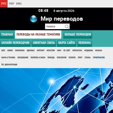
РУС
УКР
ENG
08 48
8 августа 2026
Мир переводов
ГЛАВНАЯ
ПЕРЕВОДЫ НА РАЗНЫЕ ТЕМАТИКИ
БОЛЬШЕ ПЕРЕВОДОВ
ОНЛАЙН ПЕРЕВОДЧИК
ОБРАТНАЯ СВЯЗЬ
КАРТА САЙТА
РЕКЛАМА
АВТО
БИЗНЕС
ЭКОНОМИКА
ЗДОРОВЬЕ
ИНТЕРНЕТ
ИСКУССТВО
КИНО
ПК, СОФТ
ЛИТЕРАТУРА
МЕДИЦИНА
МУЗЫКА
НАУКА И ТЕХНИКА
ОБРАЗОВАНИЕ
ПОЛИТИКА И ЗАКОН
ПРИРОДА
ПСИХОЛОГИЯ
РЕЛИГИЯ
СПОРТ
СТРАНЫ
СТРОИТЕЛЬСТВО
ТЕХ. ДОКУМЕНТАЦИЯ