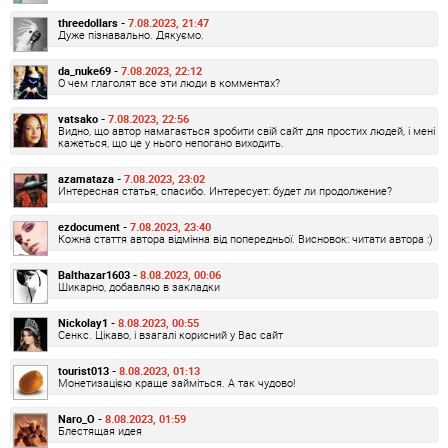
threedollars -
7.08.2023, 21:47
Дуже пізнавально. Дякуємо.
da_nuke69 -
7.08.2023, 22:12
О чем глаголят все эти люди в комментах?
vatsako -
7.08.2023, 22:56
Видно, що автор намагається зробити свій сайт для простих людей, і мені
кажеться, що це у нього непогано виходить.
azamataza -
7.08.2023, 23:02
Интересная статья, спасибо. Интересует: будет ли продолжение?
ezdocument -
7.08.2023, 23:40
Кожна стаття автора відмінна від попередньої. Висновок: читати автора :)
Balthazar1603 -
8.08.2023, 00:06
Шикарно, добавляю в закладки
Nickolay1 -
8.08.2023, 00:55
Сенкс. Цікаво, і взагалі корисний у Вас сайт
tourist013 -
8.08.2023, 01:13
Монетизацією краще займіться. А так чудово!
Naro_O -
8.08.2023, 01:59
Блестящая идея