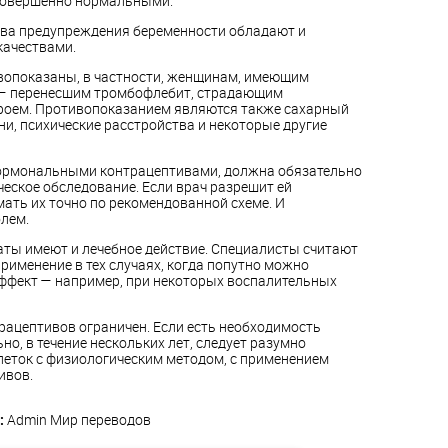
т совершенно нормальными.
тва предупреждения беременности обладают и
ачествами.
опоказаны, в частности, женщинам, имеющим
 — перенесшим тромбофлебит, страдающим
роем. Противопоказанием являются также сахарный
ни, психические расстройства и некоторые другие
ормональными контрацептивами, должна обязательно
ческое обследование. Если врач разрешит ей
мать их точно по рекомендованной схеме. И
лем.
ты имеют и лечебное действие. Специалисты считают
именение в тех случаях, когда попутно можно
эффект — например, при некоторых воспалительных
ацептивов ограничен. Если есть необходимость
о, в течение нескольких лет, следует разумно
еток с физиологическим методом, с применением
ивов.
:
Admin
Мир переводов