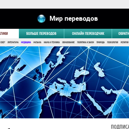
Мир переводов
АТИКИ
БОЛЬШЕ ПЕРЕВОДОВ
ОНЛАЙН ПЕРЕВОДЧИК
ОБРАТ
 СОФТ
ЛИТЕРАТУРА
МЕДИЦИНА
МУЗЫКА
НАУКА И ТЕХНИКА
ОБРАЗОВАНИЕ
ПОЛИТИКА И ЗАКОН
ПРИРОДА
ПСИХОЛОГИЯ
РЕЛИГИЯ
ПОДПИСА