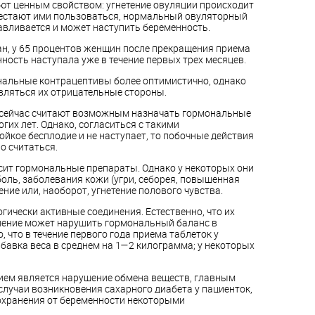
т ценным свойством: угнетение овуляции происходит
ерестают ими пользоваться, нормальный овуляторный
вливается и может наступить беременность.
н, у 65 процентов женщин после прекращения приема
ость наступала уже в течение первых трех месяцев.
нальные контрацептивы более оптимистично, однако
вляться их отрицательные стороны.
 сейчас считают возможным назначать гормональные
гих лет. Однако, согласиться с такими
ойкое бесплодие и не наступает, то побочные действия
о считаться.
ит гормональные препараты. Однако у некоторых они
оль, заболевания кожи (угри, себорея, повышенная
ние или, наоборот, угнетение полового чувства.
ически активные соединения. Естественно, что их
нение может нарушить гормональный баланс в
, что в течение первого года приема таблеток у
авка веса в среднем на 1—2 килограмма; у некоторых
ием является нарушение обмена веществ, главным
лучаи возникновения сахарного диабета у пациенток,
охранения от беременности некоторыми