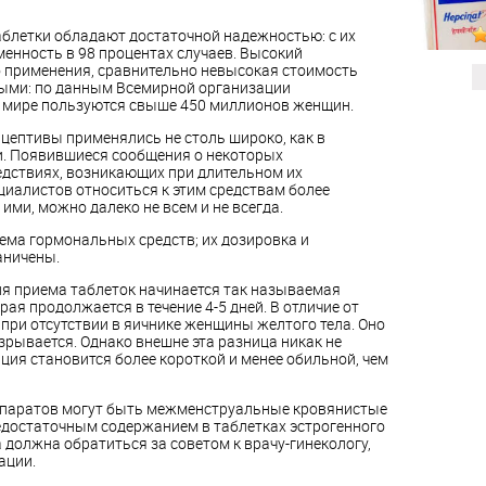
блетки обладают достаточной надежностью: с их
енность в 98 процентах случаев. Высокий
 применения, сравнительно невысокая стоимость
ными: по данным Всемирной организации
м мире пользуются свыше 450 миллионов женщин.
цептивы применялись не столь широко, как в
и. Появившиеся сообщения о некоторых
дствиях, возникающих при длительном их
циалистов относиться к этим средствам более
ими, можно далеко не всем и не всегда.
ма гормональных средств; их дозировка и
аничены.
ия приема таблеток начинается так называемая
ая продолжается в течение 4-5 дней. В отличие от
при отсутствии в яичнике женщины желтого тела. Оно
азрывается. Однако внешне эта разница никак не
ция становится более короткой и менее обильной, чем
репаратов могут быть межменструальные кровянистые
достаточным содержанием в таблетках эстрогенного
 должна обратиться за советом к врачу-гинекологу,
ации.