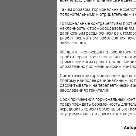
всех этих случаях появились на све
Таким образом, гормональные средс
положительными и отрицательными к
Гормональные контрацептивы против
наклонность к тромбообразованиям
варикозным расширением вен, гемор
диабет, ревматизм, заболевания пече
заболевания.
Женщина, желающая пользоваться г
пройти терапевтическое и гинекологи
применение этих средств, надо прини
обязательно под медицинским контро
Синтетические гормональные препара
поэтому наиболее рациональным их пр
рассчитывать и на терапевтический 
заболеваниях гениталий.
Срок применения гормональных контр
предупреждать беременность длительн
чередовать прием гормональных табл
внутриматочных и других контрацепт
Автор