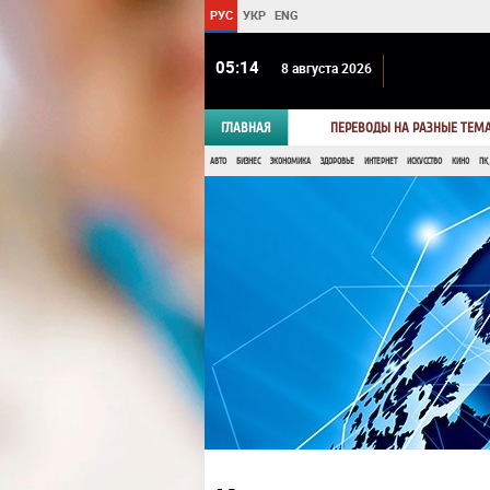
РУС
УКР
ENG
05 14
8 августа 2026
ГЛАВНАЯ
ПЕРЕВОДЫ НА РАЗНЫЕ ТЕМ
АВТО
БИЗНЕС
ЭКОНОМИКА
ЗДОРОВЬЕ
ИНТЕРНЕТ
ИСКУССТВО
КИНО
ПК,