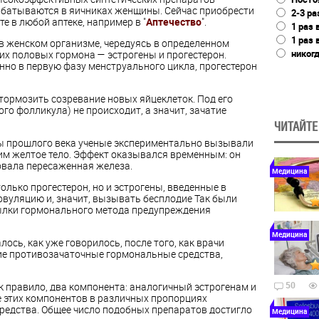
абатываются в яичниках женщины. Сейчас приобрести
2-3 ра
е в любой аптеке, например в "
Аптечество
".
1 раз 
1 раз 
 в женском организме, чередуясь в определенном
никог
их половых гормона — эстрогены и прогестерон.
но в первую фазу менструального цикла, прогестерон
тормозить созревание новых яйцеклеток. Под его
го фолликула) не происходит, а значит, зачатие
ЧИТАЙТЕ
оды прошлого века ученые экспериментально вызывали
им желтое тело. Эффект оказывался временным: он
овала пересаженная железа.
Медицина
олько прогестерон, но и эстрогены, введенные в
овуляцию и, значит, вызывать бесплодие Так были
ылки гормонального метода предупреждения
Медицина
ось, как уже говорилось, после того, как врачи
ие противозачаточные гормональные средства,
50
к правило, два компонента: аналогичный эстрогенам и
е этих компонентов в различных пропорциях
редства. Общее число подобных препаратов достигло
Медицина