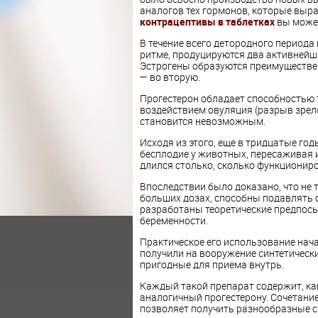
аналогов тех гормонов, которые выр
контрацептивы в таблетках
вы может
В течение всего детородного периода
ритме, продуцируются два активнейш
Эстрогены образуются преимуществен
— во вторую.
Прогестерон обладает способностью 
воздействием овуляция (разрыв зрело
становится невозможным.
Исходя из этого, еще в тридцатые г
бесплодие у животных, пересаживая 
длился столько, сколько функционир
Впоследствии было доказано, что не т
больших дозах, способны подавлять 
разработаны теоретические предпос
беременности.
Практическое его использование начал
получили на вооружение синтетическ
пригодные для приема внутрь.
Каждый такой препарат содержит, ка
аналогичный прогестерону. Сочетани
позволяет получить разнообразные с