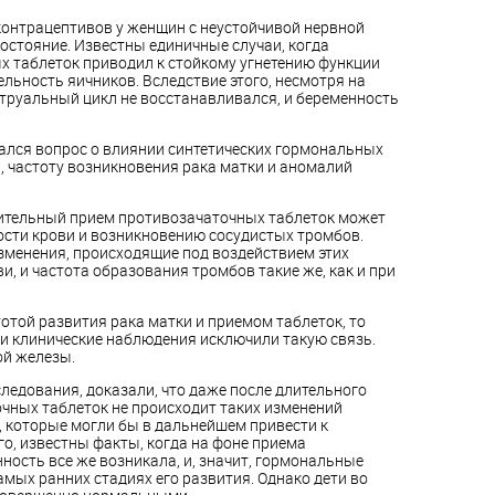
онтрацептивов у женщин с неустойчивой нервной
остояние. Известны единичные случаи, когда
 таблеток приводил к стойкому угнетению функции
льность яичников. Вследствие этого, несмотря на
труальный цикл не восстанавливался, и беременность
ался вопрос о влиянии синтетических гормональных
, частоту возникновения рака матки и аномалий
лительный прием противозачаточных таблеток может
сти крови и возникновению сосудистых тромбов.
зменения, происходящие под воздействием этих
и, и частота образования тромбов такие же, как и при
отой развития рака матки и приемом таблеток, то
 клинические наблюдения исключили такую связь.
ой железы.
ледования, доказали, что даже после длительного
ных таблеток не происходит таких изменений
, которые могли бы в дальнейшем привести к
о, известны факты, когда на фоне приема
ость все же возникала, и, значит, гормональные
мых ранних стадиях его развития. Однако дети во