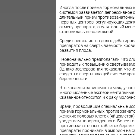
Иногда после приема гормональных к
системой развивается депрессивное с
длительный прием противозачаточных
нервных центров, регулирующих деяте
отмену препарата, овуляторный менс
становилась невозможной.
Среди специалистов долго дебатиров
препаратов на свертываемость крови
развития плода.
Первоначально предполагали, что д
приводить к повышению свертываемо
Однако исследования показали, что и
средств в свертывающей системе кров
беременности.
Что касается зависимости между част
многочисленные экспериментальные и
Сказанное относится и к раку молочн
Врачи, проводившие специальные исс
приема гормональных противозачаточ
женских половых клеток (яйцеклеток)
уродствам новорожденного. Более тог
противозачаточных таблеток беременн
препараты проникали в эмбрион на са