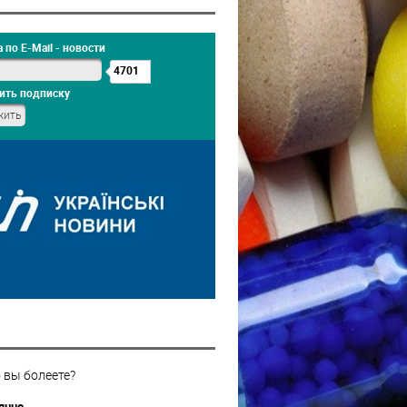
 по E-Mail - новости
4701
ить подписку
 вы болеете?
янно