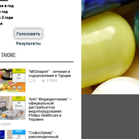
за в год
в год
в 3 года
да
Голосовать
Результаты
 ТАКЖЕ:
2015
"MEDexpert" - лечение и
оздоровление в Турции
11
Авг
0
17890
2021
"АФС Медицинтехник" —
официальный
14
Июнь
дистрибьютор
медоборудования
Philips Healthcare в
Украине
12841
2018
"Софосбувир" -
революционный
12