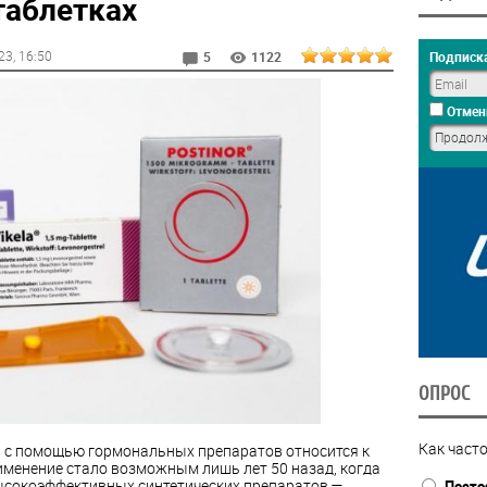
таблетках
23
, 16:50
Подписка
5
1122
Отмен
ОПРОС
Как часто
 с помощью гормональных препаратов относится к
именение стало возможным лишь лет 50 назад, когда
ысокоэффективных синтетических препаратов —
Посто