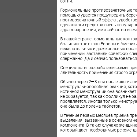
сотни.
Гормональные противозачаточные та
помощью удается предупредить берем
противозачаточный эффект, удобство
сделали эти средства очень популяр
здравоохранения, ими сейчас во все
В нашей стране гормональные контра
большинстве стран Европы и Америк
нежелательных и даже опасных после
применении, заставили советских спе
сдержанно. Да и сейчас пользоваться 
Специалисты разработали схемы прие
длительность применения строго огр
Обычно через 2—3 дня после окончан
менструальноподобная реакция, котор
истинной менструации она возникает 
не образуется, так как фолликул не р
проявляется. Иногда только менструа
она была до приема таблеток.
В течение первых месяцев приема п
выделения, вызванные в основном не
компонента. В таких случаях женщина
который даст необходимые рекоменд