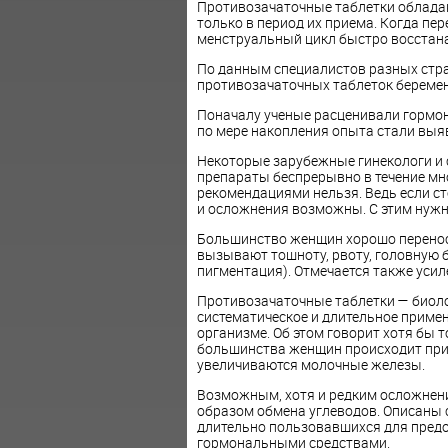
Противозачаточные таблетки обладаю
только в период их приема. Когда п
менструальный цикл быстро восстана
По данным специалистов разных стра
противозачаточных таблеток беременн
Поначалу ученые расценивали гормо
по мере накопления опыта стали выя
Некоторые зарубежные гинекологи и
препараты беспрерывно в течение мно
рекомендациями нельзя. Ведь если ст
и осложнения возможны. С этим нужн
Большинство женщин хорошо перенос
вызывают тошноту, рвоту, головную б
пигментация). Отмечается также усиле
Противозачаточные таблетки — биолог
систематическое и длительное приме
организме. Об этом говорит хотя бы то
большинства женщин происходит приб
увеличиваются молочные железы.
Возможным, хотя и редким осложнен
образом обмена углеводов. Описаны с
длительно пользовавшихся для пред
гормональными средствами.