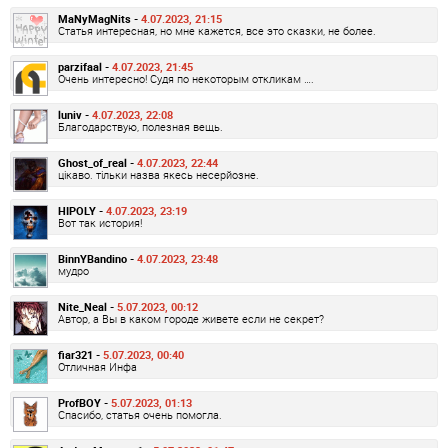
MaNyMagNits -
4.07.2023, 21:15
Статья интересная, но мне кажется, все это сказки, не более.
parzifaal -
4.07.2023, 21:45
Очень интересно! Судя по некоторым откликам ….
luniv -
4.07.2023, 22:08
Благодарствую, полезная вещь.
Ghost_of_real -
4.07.2023, 22:44
цікаво. тільки назва якесь несерйозне.
HIPOLY -
4.07.2023, 23:19
Вот так история!
BinnYBandino -
4.07.2023, 23:48
мудро
Nite_Neal -
5.07.2023, 00:12
Автор, а Вы в каком городе живете если не секрет?
fiar321 -
5.07.2023, 00:40
Отличная Инфа
ProfBOY -
5.07.2023, 01:13
Спасибо, статья очень помогла.