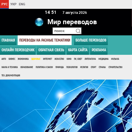
РУС
УКР
ENG
14:51
7 августа 2026
Мир переводов
ГЛАВНАЯ
ПЕРЕВОДЫ НА РАЗНЫЕ ТЕМАТИКИ
БОЛЬШЕ ПЕРЕВОДОВ
ОНЛАЙН ПЕРЕВОДЧИК
ОБРАТНАЯ СВЯЗЬ
КАРТА САЙТА
РЕКЛАМА
АВТО
БИЗНЕС
ЭКОНОМИКА
ЗДОРОВЬЕ
ИНТЕРНЕТ
ИСКУССТВО
КИНО
ПК, СОФТ
ЛИТЕРАТУРА
МЕДИЦИНА
МУЗЫКА
НАУКА И ТЕХНИКА
ОБРАЗОВАНИЕ
ПОЛИТИКА И ЗАКОН
ПРИРОДА
ПСИХОЛОГИЯ
РЕЛИГИЯ
СПОРТ
СТРАНЫ
СТРОИТЕЛЬСТВО
ТЕХ. ДОКУМЕНТАЦИЯ