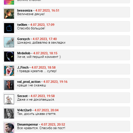
bessoniza -
4.07.2023, 16:51
Величезне дякую!
tw0bm -
4.07.2023, 17:09
Спасибо большое!
Gorsych -
4.07.2023, 17:40
Шикарно, добавляю в закладки
Mrdo0ob -
4.07.2023, 18:15
Хе-хе, мій перший коммент :)
J_Finch -
4.07.2023, 18:58
І правда креатив ... супер!
val_prod_action -
4.07.2023, 19:16
краще і не скажеш
Secsot -
4.07.2023, 19:58
Даже и не докопаешься.
Vi4ct2or0 -
4.07.2023, 20:04
Так, досить цікава стаття.
Dieuempereur -
4.07.2023, 20:52
Все нравится. Спасибо за пост!