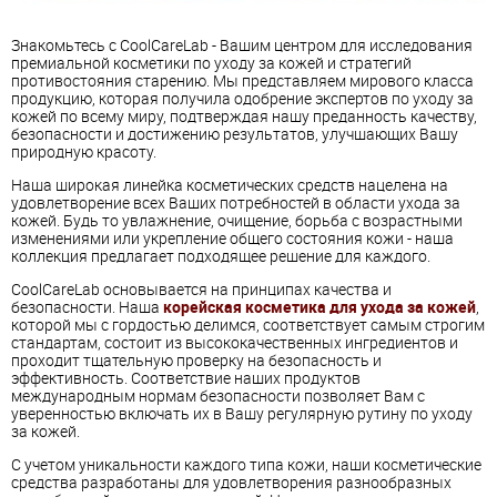
Знакомьтесь с CoolCareLab - Вашим центром для исследования
премиальной косметики по уходу за кожей и стратегий
противостояния старению. Мы представляем мирового класса
продукцию, которая получила одобрение экспертов по уходу за
кожей по всему миру, подтверждая нашу преданность качеству,
безопасности и достижению результатов, улучшающих Вашу
природную красоту.
Наша широкая линейка косметических средств нацелена на
удовлетворение всех Ваших потребностей в области ухода за
кожей. Будь то увлажнение, очищение, борьба с возрастными
изменениями или укрепление общего состояния кожи - наша
коллекция предлагает подходящее решение для каждого.
CoolCareLab основывается на принципах качества и
безопасности. Наша
корейская косметика для ухода за кожей
,
которой мы с гордостью делимся, соответствует самым строгим
стандартам, состоит из высококачественных ингредиентов и
проходит тщательную проверку на безопасность и
эффективность. Соответствие наших продуктов
международным нормам безопасности позволяет Вам с
уверенностью включать их в Вашу регулярную рутину по уходу
за кожей.
С учетом уникальности каждого типа кожи, наши косметические
средства разработаны для удовлетворения разнообразных