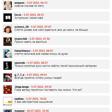
anquem -
5.07.2023, 06:13
новина послав по інету.
Excie -
5.07.2023, 06:51
Актуальна і свіжа інфа
science_28 -
5.07.2023, 07:07
Стаття цікава, але мені здається, все це казки, не більше.
imamchik -
5.07.2023, 07:56
Прямо навіть не віриться
HatariHanzo -
5.07.2023, 08:07
стаття непогана але назва якось не дуже
speeedu -
5.07.2023, 08:57
Только золотые руки могли набить такой прикольный материал
g_7_7_a -
5.07.2023, 09:01
Всегда приятно читать умных людей
JingaJanga -
5.07.2023, 09:55
Пора автору памятник поставить при жизни. Кто за?
naditas -
5.07.2023, 10:02
У вас абстрактное мышление
maxpoe -
26.07.2023, 10:50