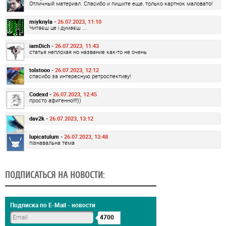
Отличный материал. Спасибо и пишите еще, только картнок маловато!
miyknyla -
26.07.2023, 11:10
Читаєш це і думаєш ...
iamDich -
26.07.2023, 11:43
статья неплохая но название как-то не очень
tolstooo -
26.07.2023, 12:12
спасибо за интересную ретроспективу!
Codexd -
26.07.2023, 12:45
просто афигенно!!!!))
dav2k -
26.07.2023, 13:12
lupicatulum -
26.07.2023, 13:48
пізнавальна тема
ПОДПИСАТЬСЯ НА НОВОСТИ:
Подписка по E-Mail - новости
4700