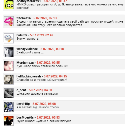
AndreyMorozov1 -
5.07.2023, 01:47
ИМХО смысл раскрыт от А, до Я, автор выжал всё что можно, за что ему
респект!
tizenka14 -
5.07.2023, 02:13
Видно, что автор старается сделать свой сайт для простых людей, и мне
кажеться, что это у него неплохо получается.
bulat02 -
5.07.2023, 02:48
Это — глупость!
wendyviolence -
5.07.2023, 03:18
Знайомий стиль ...
Mordamaza -
5.07.2023, 03:55
Куль надо таких статей по-больше!
hellfuckingyeeah -
5.07.2023, 04:15
Спасибо за интересный материал!
o_cent -
5.07.2023, 04:50
Шикарно, додаю в закладки
Level4Up -
5.07.2023, 05:08
я в захваті від Вашого стилю
LosMuert0s -
5.07.2023, 05:53
Дуже цікаво! Судячи з деяких відгуків ....