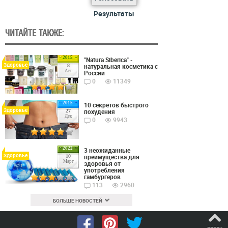
Результаты
ЧИТАЙТЕ ТАКЖЕ:
2015
"Natura Siberica" -
Здоровье
натуральная косметика с
8
Авг
России
0
11349
2015
10 секретов быстрого
Здоровье
похудения
27
Дек
0
9943
2022
3 неожиданные
Здоровье
преимущества для
10
Март
здоровья от
употребления
гамбургеров
113
2960
БОЛЬШЕ НОВОСТЕЙ