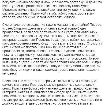
покупать можно все еще и можно заказать доставку на дом. Это
очень удобно, правда заплатить за доставку надо будет.
Молодые мамы в наибольшей степени могут оценить такую
систему доставки. Причиной такой люблю мам к доставкам
стало то, что ребенка нельзя оставлять одного.
С чего начинается создание такого магазина в онлайне? Первое,
что необходимо сделать это понять кокой товар будет
продаваться, если одежда то какой она будет: для маленьких-
детская, для взрослых- мужчин, женщин, нижнее белье, платья-
вечерние, свадебные. После выбора, нужно найти поставщиков,
которые соответственно будут поставлять Вам товар. Это могут
бить не только поставщики, но и вещи самостоятельно
производства, тоисть сделаны своими руками. Если все же
покупать партиями у поставщиков, то будет намного проще,
ведь шить платья очень бистро вряд ли кто то сможет. Но если
шить индивидуально то такие заказ стоят намного больше, при
этом есть люди, которые берут такую одежду с большой охотой,
ведь берутся мерки и такая одежда просто идеально подходит
человеку.
Собственный сайт станет первым шагом на пути к созданию
самого магазина. Рекламу можно проводить в социальных
сетях. Красивые фотографии нужно сделать перед открытием
интернет- магазина. Вид спереди и сзади должен иметь место.
Если есть возможность можно показать как именно сидит вещь
по фигуре, при этом каждое фото должно иметь описание, в него
должно входить: цвет, размеры, которые можно заказать,