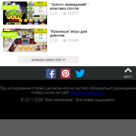
2015
"Золото привидений" -
Интернет
классика слотов
27
Авг
0
12277
2015
"Кухонные" игры для
Интернет
девочек
23
Авг
0
13189
БОЛЬШЕ НОВОСТЕЙ
ВВЕРХ
При копировании статей (целиком или их частей) обязательно размещение
гиперссылки на сайт
worldtranslation.org
.
©
2011-2026
"Мир переводов". Все права защищены.