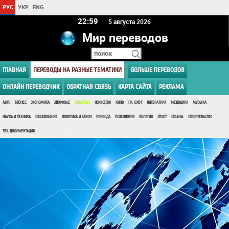
РУС
УКР
ENG
22:59
5 августа 2026
Мир переводов
ГЛАВНАЯ
ПЕРЕВОДЫ НА РАЗНЫЕ ТЕМАТИКИ
БОЛЬШЕ ПЕРЕВОДОВ
ОНЛАЙН ПЕРЕВОДЧИК
ОБРАТНАЯ СВЯЗЬ
КАРТА САЙТА
РЕКЛАМА
АВТО
БИЗНЕС
ЭКОНОМИКА
ЗДОРОВЬЕ
ИНТЕРНЕТ
ИСКУССТВО
КИНО
ПК, СОФТ
ЛИТЕРАТУРА
МЕДИЦИНА
МУЗЫКА
НАУКА И ТЕХНИКА
ОБРАЗОВАНИЕ
ПОЛИТИКА И ЗАКОН
ПРИРОДА
ПСИХОЛОГИЯ
РЕЛИГИЯ
СПОРТ
СТРАНЫ
СТРОИТЕЛЬСТВО
ТЕХ. ДОКУМЕНТАЦИЯ