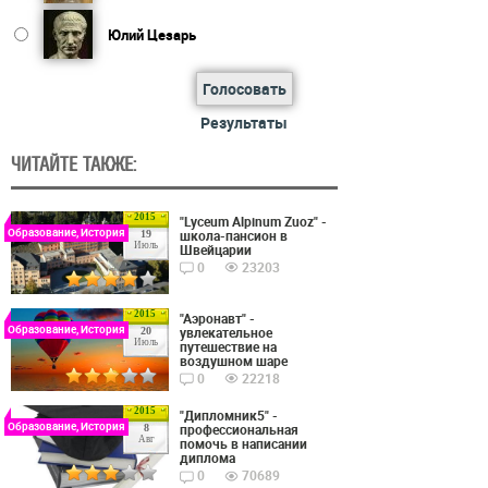
Юлий Цезарь
Голосовать
Результаты
ЧИТАЙТЕ ТАКЖЕ:
2015
"Lyceum Alpinum Zuoz" -
Образование, История
школа-пансион в
19
Июль
Швейцарии
0
23203
2015
"Аэронавт" -
Образование, История
увлекательное
20
Июль
путешествие на
воздушном шаре
0
22218
2015
"Дипломник5" -
Образование, История
профессиональная
8
Авг
помочь в написании
диплома
0
70689