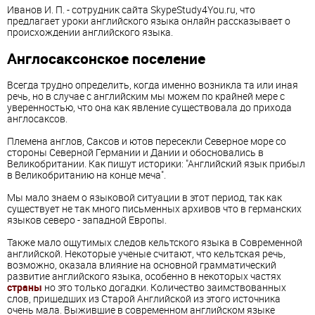
Иванов И. П. - сотрудник сайта SkypeStudy4You.ru, что
предлагает уроки английского языка онлайн рассказывает о
происхождении английского языка.
Англосаксонское поселение
Всегда трудно определить, когда именно возникла та или иная
речь, но в случае с английским мы можем по крайней мере с
уверенностью, что она как явление существовала до прихода
англосаксов.
Племена англов, Саксов и ютов пересекли Северное море со
стороны Северной Германии и Дании и обосновались в
Великобритании. Как пишут историки: "Английский язык прибыл
в Великобританию на конце меча".
Мы мало знаем о языковой ситуации в этот период, так как
существует не так много письменных архивов что в германских
языков северо - западной Европы.
Также мало ощутимых следов кельтского языка в Современной
английской. Некоторые ученые считают, что кельтская речь,
возможно, оказала влияние на основной грамматический
развитие английского языка, особенно в некоторых частях
страны
но это только догадки. Количество заимствованных
слов, пришедших из Старой Английской из этого источника
очень мала. Выжившие в современном английском языке