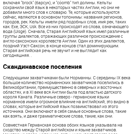
включая "brock" (барсук), и "coomb" тип долины. Кельты
сохранили свой язык в некоторых частях Англии, но они не
добавили много слов к словарю. Те, которые используются
сейчас, являются в основном топонимы: названия регионов,
городов, рек. Кельты имели ряд подобных слов, имя рек, таких
как: Exe, ЭСК, Usk. Все из них происходят из слова, означающего
вода (Uisge). Сначала, Старая Английский язык имел различные
группы диалектов, отражающих различное происхождение с
англо-саксонских королевств Англии. Один из этих диалектов,
поздний Уэст-Саксон, в конце концов стал доминирующим.
Старая английская речь не звучит и не выглядит как
сегодняшняя. .
Скандинавское поселения
Следующими захватчиками были Норманны. С середины IX века
большое количество норманнских захватчиков поселились в
Великобритании, преимущественно в северных и восточных
областях, и в XI веке вся Англии была под властью датского
короля Каната. Различные северо - германские языки
норманнов имели огромное влияние на английский, это видно в
словах, которые английский язык позаимствовал из этого
источника. Они включают в себя самые основные слова, такие
как взять, и даже грамматические слова, такие, как они.
Совместная Германская основа обоих языков указывала на
сходство между Старой английском и языке захватчиков.