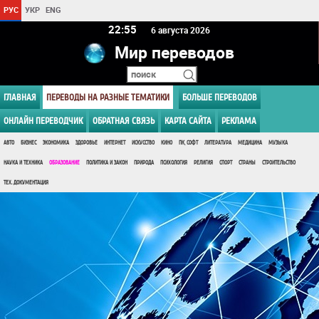
РУС
УКР
ENG
22 55
6 августа 2026
Мир переводов
ГЛАВНАЯ
ПЕРЕВОДЫ НА РАЗНЫЕ ТЕМАТИКИ
БОЛЬШЕ ПЕРЕВОДОВ
ОНЛАЙН ПЕРЕВОДЧИК
ОБРАТНАЯ СВЯЗЬ
КАРТА САЙТА
РЕКЛАМА
АВТО
БИЗНЕС
ЭКОНОМИКА
ЗДОРОВЬЕ
ИНТЕРНЕТ
ИСКУССТВО
КИНО
ПК, СОФТ
ЛИТЕРАТУРА
МЕДИЦИНА
МУЗЫКА
НАУКА И ТЕХНИКА
ОБРАЗОВАНИЕ
ПОЛИТИКА И ЗАКОН
ПРИРОДА
ПСИХОЛОГИЯ
РЕЛИГИЯ
СПОРТ
СТРАНЫ
СТРОИТЕЛЬСТВО
ТЕХ. ДОКУМЕНТАЦИЯ