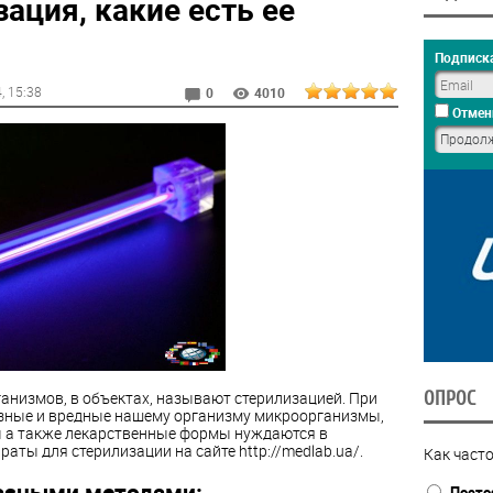
зация, какие есть ее
Подписка
4
, 15:38
0
4010
Отмен
низмов, в объектах, называют стерилизацией. При
ОПРОС
езные и вредные нашему организму микроорганизмы,
 а также лекарственные формы нуждаются в
аты для стерилизации на сайте http://medlab.ua/.
Как часто
азными методами:
Посто