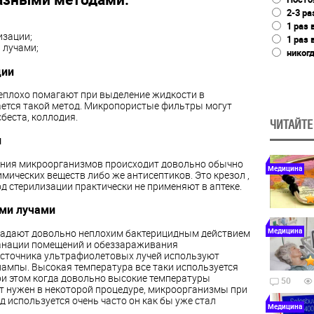
2-3 ра
1 раз 
изации;
1 раз 
 лучами;
никог
ции
плохо помагают при выделение жидкости в
ается такой метод. Микропористые фильтры могут
беста, коллодия.
ЧИТАЙТЕ
и
ения микроорганизмов происходит довольно обычно
Медицина
мических веществ либо же антисептиков. Это крезол ,
тод стерилизации практически не применяют в аптеке.
ми лучами
Медицина
адают довольно неплохим бактерицидным действием
 санации помещений и обеззараживания
источника ультрафиолетовых лучей используют
лампы. Высокая температура все таки используется
ри этом когда довольно высокие температуры
50
ет нужен в некоторой процедуре, микроорганизмы при
д используется очень часто он как бы уже стал
Медицина