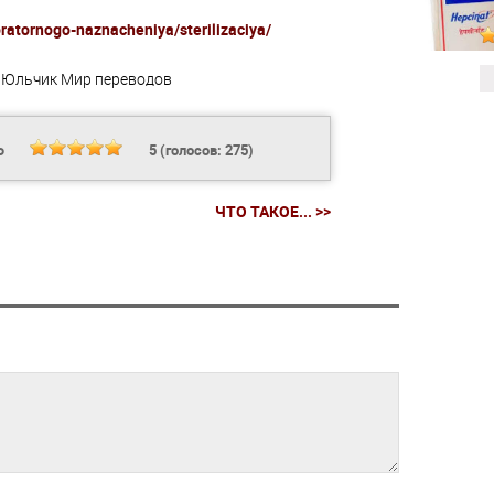
oratornogo-naznacheniya/sterilizaciya/
Юльчик
Мир переводов
Ь
5
(голосов:
275
)
ЧТО ТАКОЕ... >>