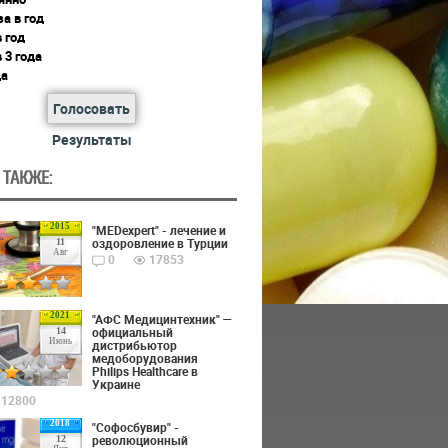
за в год
в год
в 3 года
да
Голосовать
Результаты
 ТАКЖЕ:
2015
"MEDexpert" - лечение и
оздоровление в Турции
11
Авг
0
17853
2021
"АФС Медицинтехник" —
официальный
14
Июнь
дистрибьютор
медоборудования
Philips Healthcare в
Украине
12800
2018
"Софосбувир" -
революционный
12