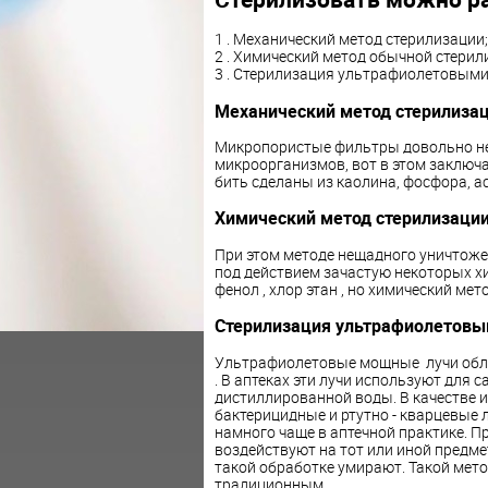
1 . Механический метод стерилизации;
2 . Химический метод обычной стерил
3 . Стерилизация ультрафиолетовыми
Механический метод стерилиза
Микропористые фильтры довольно не
микроорганизмов, вот в этом заключ
бить сделаны из каолина, фосфора, ас
Химический метод стерилизаци
При этом методе нещадного уничтож
под действием зачастую некоторых хи
фенол , хлор этан , но химический ме
Стерилизация ультрафиолетовы
Ультрафиолетовые мощные лучи обл
. В аптеках эти лучи используют для
дистиллированной воды. В качестве 
бактерицидные и ртутно - кварцевые 
намного чаще в аптечной практике. П
воздействуют на тот или иной предм
такой обработке умирают. Такой мето
традиционным.