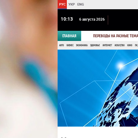
РУС
УКР
ENG
10:13
6 августа 2026
ГЛАВНАЯ
ПЕРЕВОДЫ НА РАЗНЫЕ ТЕМ
АВТО
БИЗНЕС
ЭКОНОМИКА
ЗДОРОВЬЕ
ИНТЕРНЕТ
ИСКУССТВО
КИНО
ПК,