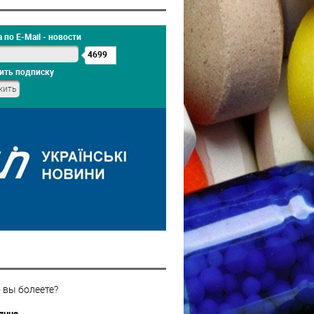
 по E-Mail - новости
4699
ить подписку
 вы болеете?
янно