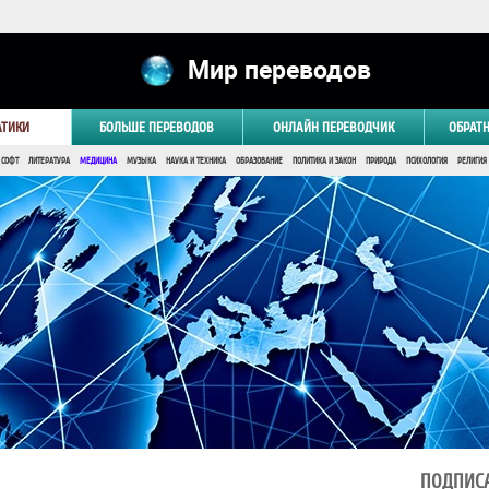
Мир переводов
АТИКИ
БОЛЬШЕ ПЕРЕВОДОВ
ОНЛАЙН ПЕРЕВОДЧИК
ОБРАТ
 СОФТ
ЛИТЕРАТУРА
МЕДИЦИНА
МУЗЫКА
НАУКА И ТЕХНИКА
ОБРАЗОВАНИЕ
ПОЛИТИКА И ЗАКОН
ПРИРОДА
ПСИХОЛОГИЯ
РЕЛИГИЯ
ПОДПИСА