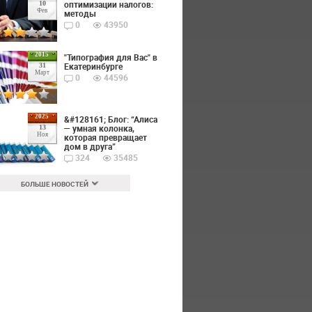
оптимизации налогов:
10
Фев
методы
0
43950
2015
"Типография для Вас" в
Екатеринбурге
31
Март
0
44596
2025
&#128161; Блог: “Алиса
— умная колонка,
13
Ноя
которая превращает
дом в друга”
324
35485
БОЛЬШЕ НОВОСТЕЙ