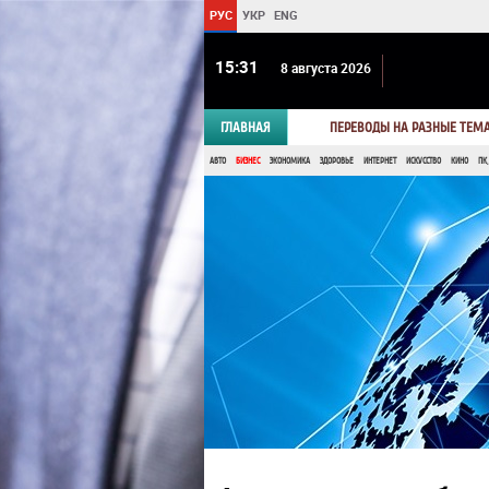
РУС
УКР
ENG
15 31
8 августа 2026
ГЛАВНАЯ
ПЕРЕВОДЫ НА РАЗНЫЕ ТЕМ
АВТО
БИЗНЕС
ЭКОНОМИКА
ЗДОРОВЬЕ
ИНТЕРНЕТ
ИСКУССТВО
КИНО
ПК,