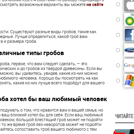
 посмотреть возможные варианты вы можете
на сайте
ости. Существуют разные виды гробов, такие как
едные. Лучше определиться, какой гроб вам
а и размера гроба.
зличные типы гробов
оба, первое, что вам следует сделать
, —
это
ических и до гробов из твердой древесины. Если вы
можно, вы удивитесь, увидев, какие из них можно
любимого человека. Хорошо бы посмотреть на как
нять, какие из них лучше всего подойдут для вашего
роба хотел бы ваш любимый человек
 подумать о том, что нравится вам и вашей семье, но
о
ваш близкий хотел бы для себя. Если ваш любимый
ЧИТАЙТЕ
ловеком, большой блестящий гроб может не подойти
 В то же время гроб без наворотов может не подойти
райтесь сопоставить гроб вашего любимого с тем