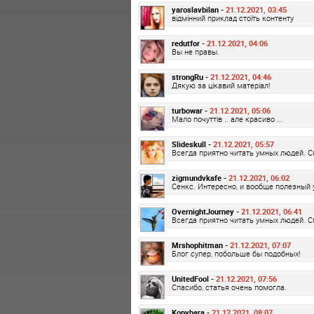
yaroslavbilan -
21.12.2021, 03:45
відмінний приклад стоїть контенту
redutfor -
21.12.2021, 04:06
Вы не правы.
strongRu -
21.12.2021, 04:46
Дякую за цікавий матеріал!
turbowar -
21.12.2021, 05:06
Мало почуттів .. але красиво ...
Slideskull -
21.12.2021, 05:57
Всегда приятно читать умных людей. С
zigmundvkafe -
21.12.2021, 06:02
Сенкс. Интересно, и вообще полезный 
OvernightJourney -
21.12.2021, 06:41
Всегда приятно читать умных людей. С
Mrshophitman -
21.12.2021, 07:07
Блог супер, побольше бы подобных!
UnitedFool -
21.12.2021, 07:56
Спасибо, статья очень помогла.
Kopybara -
21.12.2021, 08:07