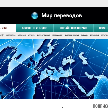
Мир переводов
АТИКИ
БОЛЬШЕ ПЕРЕВОДОВ
ОНЛАЙН ПЕРЕВОДЧИК
ОБРАТ
 СОФТ
ЛИТЕРАТУРА
МЕДИЦИНА
МУЗЫКА
НАУКА И ТЕХНИКА
ОБРАЗОВАНИЕ
ПОЛИТИКА И ЗАКОН
ПРИРОДА
ПСИХОЛОГИЯ
РЕЛИГИЯ
ПОДПИСА