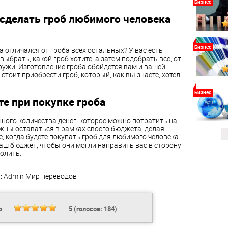
Бизнес
сделать гроб любимого человека
Бизнес
а отличался от гроба всех остальных? У вас есть
ыбрать, какой гроб хотите, а затем подобрать все, от
ружи. Изготовление гроба обойдется вам и вашей
стоит приобрести гроб, который, как вы знаете, хотел
Бизнес
е при покупке гроба
ного количества денег, которое можно потратить на
жны оставаться в рамках своего бюджета, делая
, когда будете покупать гроб для любимого человека.
аш бюджет, чтобы они могли направить вас в сторону
олить.
:
Admin
Мир переводов
Ь
5
(голосов:
184
)