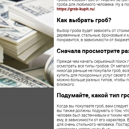
гроба для любимого человека. Ну а
https://grob-kupit.ru/
.
Как выбрать гроб?
Выбор гроба будет зависеть от стоим
деревянные, стальные, бронзовые и м
понравится, в зависимости от бюджет
Сначала просмотрите ра
Прежде чем начать серьезный поиск гр
осмотреть все типы гробов. От металл
никогда раньше не покупали гроб, воз
купить для похоронных услуг своего 
можно больше разных типов, чтобы по
близкого.
Подумайте, какой тип г
Когда
вы покупаете гроб, вам следует
вы также должны подумать о том, чт
человек был застенчивым и тихим че
ему, в зависимости от его характера.
для очень стильного человека. Поста
человеком, которым он был.