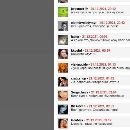
johnmart19 -
20.12.2021, 23:12
я вже писала про це в своєму блозі
shmidtvolodymyr -
20.12.2021, 23:42
Все нравится. Спасибо за пост!
labist -
21.12.2021, 00:06
А какой это движок? тоже хочу блог за
kkcoltd -
21.12.2021, 00:59
Каменти жгут! :-D
vizionguide -
21.12.2021, 01:13
Дуже хороший пост! Дякую за виконану
crab_shop -
21.12.2021, 01:42
Да, довольно интересная статья.
Sergacheva -
21.12.2021, 02:04
Блог супер, побольше бы подобных!
INFARKTT -
21.12.2021, 02:51
Все нравится. Спасибо за пост!
GenMax -
21.12.2021, 03:12
Цепляет, отлично написано!