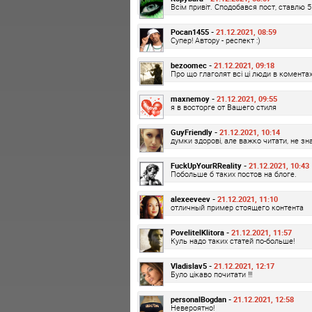
Всім привіт. Сподобався пост, ставлю 5 
Pocan1455 -
21.12.2021, 08:59
Супер! Автору - респект :)
bezoomec -
21.12.2021, 09:18
Про що глаголят всі ці люди в комента
maxnemoy -
21.12.2021, 09:55
я в восторге от Вашего стиля
GuyFriendly -
21.12.2021, 10:14
думки здорові, але важко читати, не зн
FuckUpYourRReality -
21.12.2021, 10:43
Побольше б таких постов на блоге.
alexeeveev -
21.12.2021, 11:10
отличный пример стоящего контента
PovelitelKlitora -
21.12.2021, 11:57
Куль надо таких статей по-больше!
Vladislav5 -
21.12.2021, 12:17
Було цікаво почитати !!!
personalBogdan -
21.12.2021, 12:58
Невероятно!