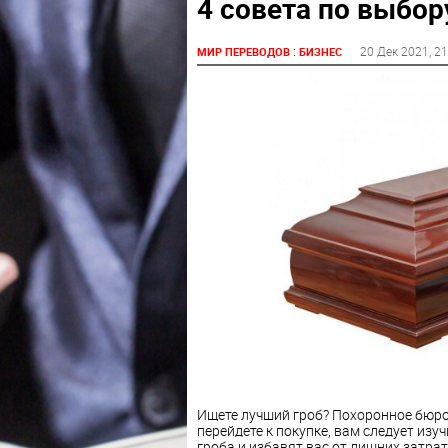
4 совета по выбор
:
20 Дек 2021
, 2
МИР ПЕРЕВОДОВ
БИЗНЕС
Ищете
лучший гроб? Похоронное бюро 
перейдете к покупке, вам следует изу
гроба и избавят вас от лишних затра