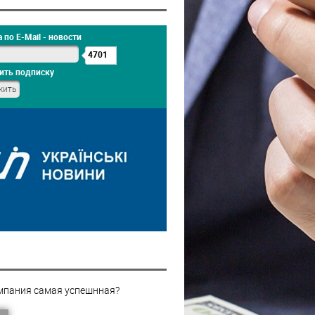
 по E-Mail - новости
4701
ить подписку
мпания самая успешнная?