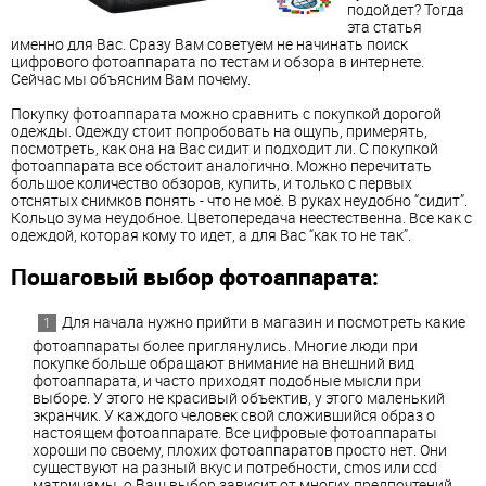
подойдет? Тогда
эта статья
именно для Вас. Сразу Вам советуем не начинать поиск
цифрового фотоаппарата по тестам и обзора в интернете.
Сейчас мы объясним Вам почему.
Покупку фотоаппарата можно сравнить с покупкой дорогой
одежды. Одежду стоит попробовать на ощупь, примерять,
посмотреть, как она на Вас сидит и подходит ли. С покупкой
фотоаппарата все обстоит аналогично. Можно перечитать
большое количество обзоров, купить, и только с первых
отснятых снимков понять - что не моё. В руках неудобно “сидит”.
Кольцо зума неудобное. Цветопередача неестественна. Все как с
одеждой, которая кому то идет, а для Вас “как то не так”.
Пошаговый выбор фотоаппарата:
Для начала нужно прийти в магазин и посмотреть какие
фотоаппараты более приглянулись. Многие люди при
покупке больше обращают внимание на внешний вид
фотоаппарата, и часто приходят подобные мысли при
выборе. У этого не красивый объектив, у этого маленький
экранчик. У каждого человек свой сложившийся образ о
настоящем фотоаппарате. Все цифровые фотоаппараты
хороши по своему, плохих фотоаппаратов просто нет. Они
существуют на разный вкус и потребности, cmos или ccd
матрицамы, о Ваш выбор зависит от многих предпочтений.