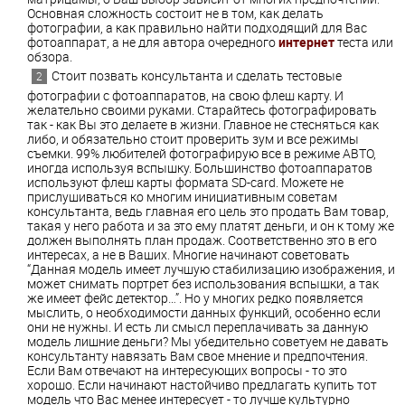
Основная сложность состоит не в том, как делать
фотографии, а как правильно найти подходящий для Вас
фотоаппарат, а не для автора очередного
интернет
теста или
обзора.
Стоит позвать консультанта и сделать тестовые
фотографии с фотоаппаратов, на свою флеш карту. И
желательно своими руками. Старайтесь фотографировать
так - как Вы это делаете в жизни. Главное не стесняться как
либо, и обязательно стоит проверить зум и все режимы
съемки. 99% любителей фотографирую все в режиме АВТО,
иногда используя вспышку. Большинство фотоаппаратов
используют флеш карты формата SD-card. Можете не
прислушиваться ко многим инициативным советам
консультанта, ведь главная его цель это продать Вам товар,
такая у него работа и за это ему платят деньги, и он к тому же
должен выполнять план продаж. Соответственно это в его
интересах, а не в Ваших. Многие начинают советовать
“Данная модель имеет лучшую стабилизацию изображения, и
может снимать портрет без использования вспышки, а так
же имеет фейс детектор…”. Но у многих редко появляется
мыслить, о необходимости данных функций, особенно если
они не нужны. И есть ли смысл переплачивать за данную
модель лишние деньги? Мы убедительно советуем не давать
консультанту навязать Вам свое мнение и предпочтения.
Если Вам отвечают на интересующих вопросы - то это
хорошо. Если начинают настойчиво предлагать купить тот
модель что Вас менее интересует - то лучше культурно