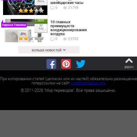
Июль
швейцарские часы
0
21798
2019
10 главных
Наука и Техника
преимуществ
12
Апр
кондиционирования
воздуха
0
23702
БОЛЬШЕ НОВОСТЕЙ
ВВЕРХ
При копировании статей (целиком или их частей) обязательно размещение
гиперссылки на сайт
worldtranslation.org
.
©
2011-2026
"Мир переводов". Все права защищены.