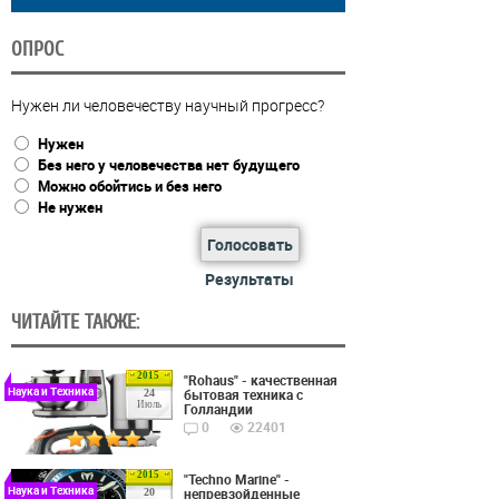
ОПРОС
Нужен ли человечеству научный прогресс?
Нужен
Без него у человечества нет будущего
Можно обойтись и без него
Не нужен
Голосовать
Результаты
ЧИТАЙТЕ ТАКЖЕ:
2015
"Rohaus" - качественная
Наука и Техника
бытовая техника с
24
Июль
Голландии
0
22401
2015
"Techno Marine" -
Наука и Техника
непревзойденные
20