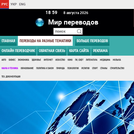
РУС
УКР
ENG
18:59
8 августа 2026
Мир переводов
ГЛАВНАЯ
ПЕРЕВОДЫ НА РАЗНЫЕ ТЕМАТИКИ
БОЛЬШЕ ПЕРЕВОДОВ
ОНЛАЙН ПЕРЕВОДЧИК
ОБРАТНАЯ СВЯЗЬ
КАРТА САЙТА
РЕКЛАМА
АВТО
БИЗНЕС
ЭКОНОМИКА
ЗДОРОВЬЕ
ИНТЕРНЕТ
ИСКУССТВО
КИНО
ПК, СОФТ
ЛИТЕРАТУРА
МЕДИЦИНА
МУЗЫКА
НАУКА И ТЕХНИКА
ОБРАЗОВАНИЕ
ПОЛИТИКА И ЗАКОН
ПРИРОДА
ПСИХОЛОГИЯ
РЕЛИГИЯ
СПОРТ
СТРАНЫ
СТРОИТЕЛЬСТВО
ТЕХ. ДОКУМЕНТАЦИЯ