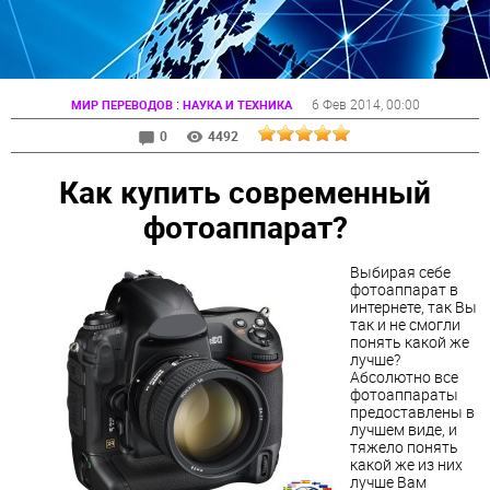
:
6 Фев 2014
, 00:00
МИР ПЕРЕВОДОВ
НАУКА И ТЕХНИКА
0
4492
Как купить современный
фотоаппарат?
Выбирая себе
фотоаппарат в
интернете, так Вы
так и не смогли
понять какой же
лучше?
Абсолютно все
фотоаппараты
предоставлены в
лучшем виде, и
тяжело понять
какой же из них
лучше Вам