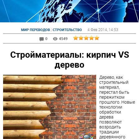
:
4 Фев 2014
, 14:53
МИР ПЕРЕВОДОВ
СТРОИТЕЛЬСТВО
0
4549
Стройматериалы: кирпич VS
дерево
Дерево, как
строительный
материал,
перестал быть
пережитком
прошлого. Новые
технологии
обработки
дерева
позволяют
возродить
традиции
деревянного