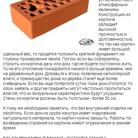
атмосферным
явлениям.
Конструкция из
кирпича
обладает
высокой
прочностью и
долговечностью.
Но так как кирпич
имеет большой
удельный вес, то придется положить крепкий фундамент на
глубину промерзания земли. Потом, если вы собираетесь
строить из кирпича дачу или дом, где не будете постоянно жить,
то на его отопление понадобится намного больше времени, чем
на деревянный дом. Добавьте к этому появление капиллярной
влаги, и преимущество дома из дерева станет еще более
очевидным. Если вы еще потерпите сутки, пока дом отопится, то
обои, мебель и другие предметы могут настолько пропитаться
влагой, что их визуальные характеристики будут ухудшены.
Стены из кирпича должны быть толстыми - более 50 см.
К тому же необходимо заметить, что без внутренней отделки не
обойтись. Если дом из сруба изнутри имеет очарование
натурального материала, то кирпич нужно закрыть. Работы по
возведению строений из кирпича имеют ограничения в зимнее
время.
Как альтернативный вариант - постройка здания с