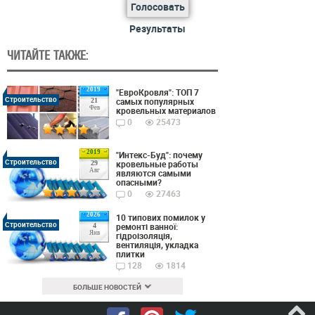
Голосовать
Результаты
ЧИТАЙТЕ ТАКЖЕ:
2019
"ЕвроКровля": ТОП 7
Строительство
самых популярных
21
Фев
кровельных материалов
0
25473
2019
"Интекс-Буд": почему
Строительство
кровельные работы
29
Авг
являются самыми
опасными?
0
27463
2026
10 типових помилок у
Строительство
ремонті ванної:
4
Янв
гідроізоляція,
вентиляція, укладка
плитки
128
1814
БОЛЬШЕ НОВОСТЕЙ