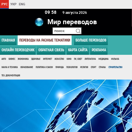
РУС
УКР
ENG
09 58
9 августа 2026
Мир переводов
ГЛАВНАЯ
ПЕРЕВОДЫ НА РАЗНЫЕ ТЕМАТИКИ
БОЛЬШЕ ПЕРЕВОДОВ
ОНЛАЙН ПЕРЕВОДЧИК
ОБРАТНАЯ СВЯЗЬ
КАРТА САЙТА
РЕКЛАМА
АВТО
БИЗНЕС
ЭКОНОМИКА
ЗДОРОВЬЕ
ИНТЕРНЕТ
ИСКУССТВО
КИНО
ПК, СОФТ
ЛИТЕРАТУРА
МЕДИЦИНА
МУЗЫКА
НАУКА И ТЕХНИКА
ОБРАЗОВАНИЕ
ПОЛИТИКА И ЗАКОН
ПРИРОДА
ПСИХОЛОГИЯ
РЕЛИГИЯ
СПОРТ
СТРАНЫ
СТРОИТЕЛЬСТВО
ТЕХ. ДОКУМЕНТАЦИЯ