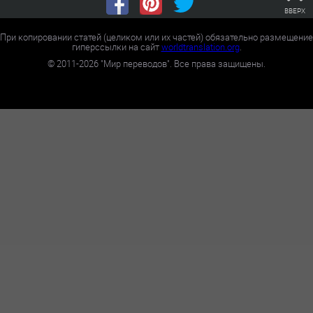
ВВЕРХ
При копировании статей (целиком или их частей) обязательно размещение
гиперссылки на сайт
worldtranslation.org
.
©
2011-2026
"Мир переводов". Все права защищены.