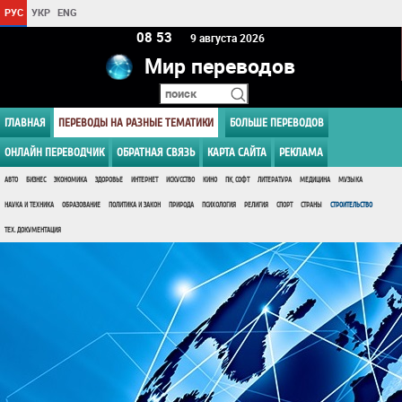
РУС
УКР
ENG
08:53
9 августа 2026
Мир переводов
ГЛАВНАЯ
ПЕРЕВОДЫ НА РАЗНЫЕ ТЕМАТИКИ
БОЛЬШЕ ПЕРЕВОДОВ
ОНЛАЙН ПЕРЕВОДЧИК
ОБРАТНАЯ СВЯЗЬ
КАРТА САЙТА
РЕКЛАМА
АВТО
БИЗНЕС
ЭКОНОМИКА
ЗДОРОВЬЕ
ИНТЕРНЕТ
ИСКУССТВО
КИНО
ПК, СОФТ
ЛИТЕРАТУРА
МЕДИЦИНА
МУЗЫКА
НАУКА И ТЕХНИКА
ОБРАЗОВАНИЕ
ПОЛИТИКА И ЗАКОН
ПРИРОДА
ПСИХОЛОГИЯ
РЕЛИГИЯ
СПОРТ
СТРАНЫ
СТРОИТЕЛЬСТВО
ТЕХ. ДОКУМЕНТАЦИЯ