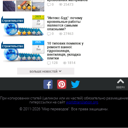
0
25473
2019
"Интекс-Буд": почему
Строительство
кровельные работы
29
Авг
являются самыми
опасными?
0
27463
2026
10 типових помилок у
Строительство
ремонті ванної:
4
Янв
гідроізоляція,
вентиляція, укладка
плитки
128
1814
БОЛЬШЕ НОВОСТЕЙ
ВВЕРХ
При копировании статей (целиком или их частей) обязательно размещение
гиперссылки на сайт
worldtranslation.org
.
©
2011-2026
"Мир переводов". Все права защищены.