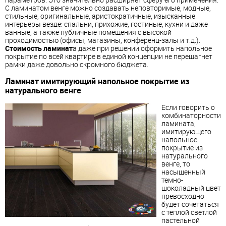
С ламинатом венге можно создавать неповторимые, модные,
стильные, оригинальные, аристократичные, изысканные
интерьеры везде: спальни, прихожие, гостиные, кухни и даже
ванные, а также публичные помещения с высокой
проходимостью (офисы, магазины, конференц-залы и т.д.).
Стоимость ламинат
а даже при решении оформить напольное
покрытие по всей квартире в единой концепции не перешагнет
рамки даже довольно скромного бюджета.
Ламинат имитирующий напольное покрытие из
натурального венге
Если говорить о
комбинаторности
ламината,
имитирующего
напольное
покрытие из
натурального
венге, то
насыщенный
темно-
шоколадный цвет
превосходно
будет сочетаться
с теплой светлой
пастельной