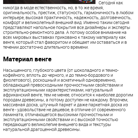
Сегодня как
никогда в моде естественность, но, в то же время,
оригинальность, престиж, статусность, гармоничность в любом
интерьере, высокая практичность, надежность, долговечность,
комфорт и великолепный внешний вид. Именно таким сегодня
представляют напольное покрытия все дизайнеры и эксперты
строительно-ремонтного дела. А потому особое внимание на
всех мировых выставках приковано к такому материалу как
венге, который стал фаворитом и обещает им оставаться и в
течении достаточно длительного времени.
Материал венге
Насыщенного, глубокого цвета (от шоколадного и темно-
кофейного, вплоть до черного, и до темно-бордового и
фиолетового), роскошный и аскетичный одновременно,
обладающий превосходными прочностными свойствами и
эксплуатационными характеристиками, натуральный
африканский венге, тем не менее, относится к наиболее дорогим
породам древесины, а потому доступен не каждому. Впрочем,
массивная доска, штучный паркет и даже паркетная доска из
венге - удовольствие не дешевое, в отличие от современного
ламината, отличающегося высокими прочностными и
эксплуатационными свойствами и с высокой точностью
передающего великолепие внешнего вида и текстуры
натуральной драгоценной древесины.