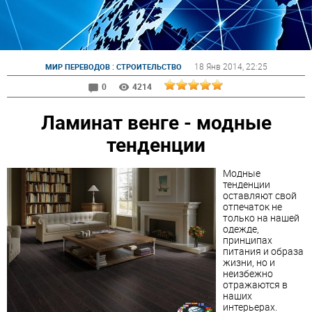
:
18 Янв 2014
, 22:25
МИР ПЕРЕВОДОВ
СТРОИТЕЛЬСТВО
0
4214
Ламинат венге - модные
тенденции
Модные
тенденции
оставляют свой
отпечаток не
только на нашей
одежде,
принципах
питания и образа
жизни, но и
неизбежно
отражаются в
наших
интерьерах.