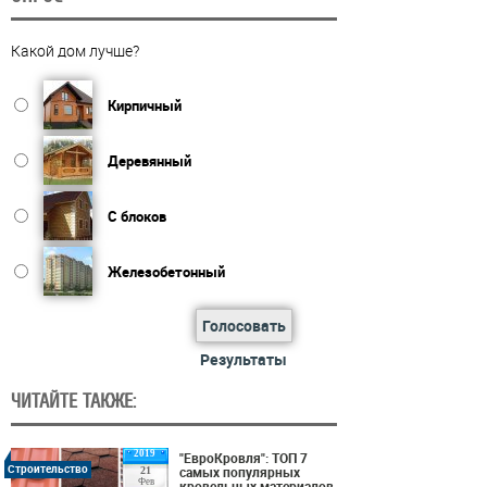
Какой дом лучше?
Кирпичный
Деревянный
С блоков
Железобетонный
Голосовать
Результаты
ЧИТАЙТЕ ТАКЖЕ:
2019
"ЕвроКровля": ТОП 7
Строительство
самых популярных
21
Фев
кровельных материалов