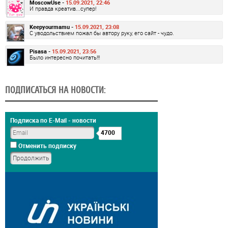
MoscowUse -
15.09.2021, 22:46
И правда креатив...супер!
Keepyourmamu -
15.09.2021, 23:08
С уводольствием пожал бы автору руку, его сайт - чудо.
Pisasa -
15.09.2021, 23:56
Было интересно почитать!!!
ПОДПИСАТЬСЯ НА НОВОСТИ:
Подписка по E-Mail - новости
4700
Отменить подписку