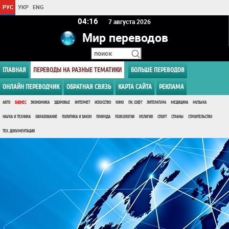
РУС
УКР
ENG
04 16
7 августа 2026
Мир переводов
ГЛАВНАЯ
ПЕРЕВОДЫ НА РАЗНЫЕ ТЕМАТИКИ
БОЛЬШЕ ПЕРЕВОДОВ
ОНЛАЙН ПЕРЕВОДЧИК
ОБРАТНАЯ СВЯЗЬ
КАРТА САЙТА
РЕКЛАМА
АВТО
БИЗНЕС
ЭКОНОМИКА
ЗДОРОВЬЕ
ИНТЕРНЕТ
ИСКУССТВО
КИНО
ПК, СОФТ
ЛИТЕРАТУРА
МЕДИЦИНА
МУЗЫКА
НАУКА И ТЕХНИКА
ОБРАЗОВАНИЕ
ПОЛИТИКА И ЗАКОН
ПРИРОДА
ПСИХОЛОГИЯ
РЕЛИГИЯ
СПОРТ
СТРАНЫ
СТРОИТЕЛЬСТВО
ТЕХ. ДОКУМЕНТАЦИЯ