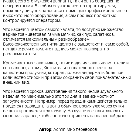
(чаще всего это мужской вариант), так и быть совершенно
невероятными. В любом случае качество гарантируется,
поскольку рисунок наносится с помощью профессионального
высокоточного оборудования, а сам процесс полностью
контролируется оператором.
Что касается цветом самого халата, то доступно множество
вариантов - цветовая гамма мягких, как пух, халатиков,
отличается максимальным разнообразием.
Высококачественные нитки долго не выцветают и, само собой,
нет даже речи о том, что надпись может неаккуратно
разлохматиться.
Кроме частных заказчиков, такие изделия заказывают отели и
спа-салоны, а там действительно тщательно следят за
качеством продукции, которая должна выдержать большое
количество стирок и при этом сохранить свой привлекательный
внешний вид.
Что касается сроков изготовления такого индивидуального
изделия, то максимально это три дня, в зависимости от
загруженности. Например, перед праздниками действительно
придется подождать, а вот в обычное время уже через сутки
вещь отправляется к заказчику. Но лучше все-таки заказать
сюрприз заранее, чтобы он точно пришел к назначенной дате.
Автор:
Admin
Мир переводов