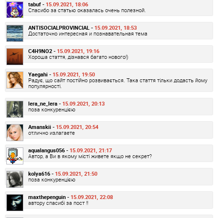
tabuf -
15.09.2021, 18:06
Спасибо за статью оказалась очень полезной.
ANTISOCIALPROVINCIAL -
15.09.2021, 18:53
Достаточно интересная и познавательная тема
C4H9NO2 -
15.09.2021, 19:16
Хороша стаття, дізнався багато нового!)
Yaegahi -
15.09.2021, 19:50
Радує, що сайт постійно розвивається. Така стаття тільки додасть йому
популярності.
lera_ne_lera -
15.09.2021, 20:13
поза конкуренцією
Amanskii -
15.09.2021, 20:54
отлично излагаете
aqualangus056 -
15.09.2021, 21:17
Автор, а Ви в якому місті живете якщо не секрет?
kolya616 -
15.09.2021, 21:50
поза конкуренцією
maxthepenguin -
15.09.2021, 22:08
автору спасибі за пост !!