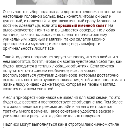
Очень часто выбор подарка для дорогого человека становится
настоящей головной болью, ведь хочется, чтобы он был и
душевный, и полезный, и привлекательный сразу. Можно ли
достичь идеала? Да, если это
красивый именной халат
. На
высококачественной ткани вышивается совершенно любая
надпись, так что подарок легко сделать по-настоящему
уникальным. Удобный и мягкий, такой халатик можно
преподнести и мужчине, и женщине, ведь комфорт и
оригинальность любят все.
Такой подарок продемонстрирует человеку, что его любят и о
нем заботятся, Хотят, чтобы он всегда чувствовал себя так, как
будто находится в теплых любящих объятиях. Если хочется
получить что-то совсем необычное, всегда можно
воспользоваться услугами дизайнеров, которым достаточно
высказать соответствующие пожелания, чтобы они воплотили в
жизнь любую идею - даже такую, которая на первый взгляд
кажется слишком сложной.
А если приобрести одинаковые изделия для всей семьи, то это
будет еще веселее и поспособствует ее объединению. Тем более,
что заказ делается в режиме онлайн и на него не придется
тратить много времени. Такое сочетание удобства заказа и
уникальности результата действительно подкупает.
Надписи могут выполняться как в строгом лаконичном стиле