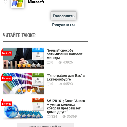
Microsoft
Голосовать
Результаты
ЧИТАЙТЕ ТАКЖЕ:
2018
"Белые" способы
Бизнес
оптимизации налогов:
10
Фев
методы
0
43926
2015
"Типография для Вас" в
Бизнес
Екатеринбурге
31
Март
0
44593
2025
&#128161; Блог: “Алиса
Бизнес
— умная колонка,
13
Ноя
которая превращает
дом в друга”
324
35369