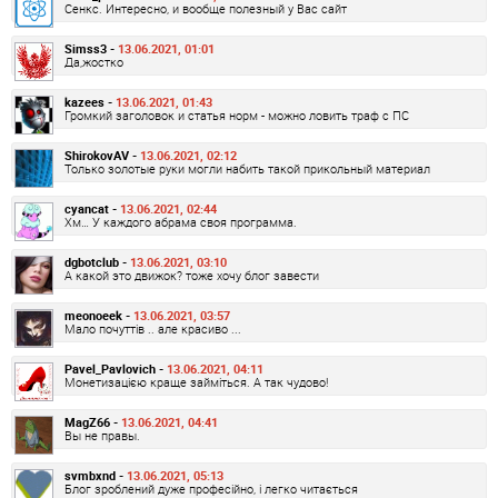
Сенкс. Интересно, и вообще полезный у Вас сайт
Simss3 -
13.06.2021, 01:01
Да,жостко
kazees -
13.06.2021, 01:43
Громкий заголовок и статья норм - можно ловить траф с ПС
ShirokovAV -
13.06.2021, 02:12
Только золотые руки могли набить такой прикольный материал
cyancat -
13.06.2021, 02:44
Хм… У каждого абрама своя программа.
dgbotclub -
13.06.2021, 03:10
А какой это движок? тоже хочу блог завести
meonoeek -
13.06.2021, 03:57
Мало почуттів .. але красиво ...
Pavel_Pavlovich -
13.06.2021, 04:11
Монетизацією краще займіться. А так чудово!
MagZ66 -
13.06.2021, 04:41
Вы не правы.
svmbxnd -
13.06.2021, 05:13
Блог зроблений дуже професійно, і легко читається