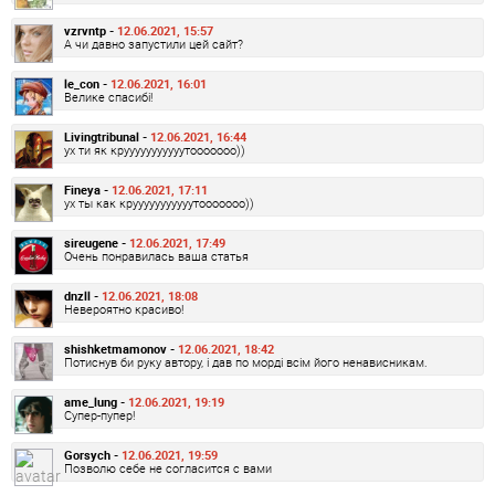
vzrvntp -
12.06.2021, 15:57
А чи давно запустили цей сайт?
le_con -
12.06.2021, 16:01
Велике спасибі!
Livingtribunal -
12.06.2021, 16:44
ух ти як крууууууууууутооооооо))
Fineya -
12.06.2021, 17:11
ух ты как крууууууууууутооооооо))
sireugene -
12.06.2021, 17:49
Очень понравилась ваша статья
dnzll -
12.06.2021, 18:08
Невероятно красиво!
shishketmamonov -
12.06.2021, 18:42
Потиснув би руку автору, і дав по морді всім його ненависникам.
ame_lung -
12.06.2021, 19:19
Супер-пупер!
Gorsych -
12.06.2021, 19:59
Позволю себе не согласится с вами