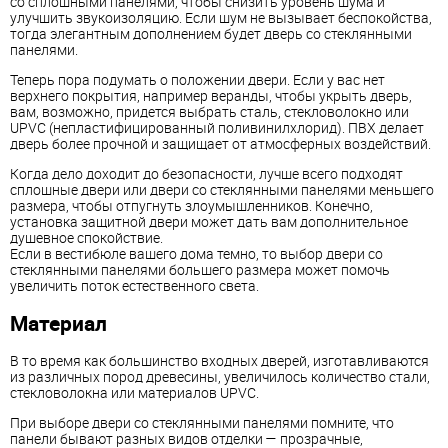
со сплошными панелями, чтобы снизить уровень шума и
улучшить звукоизоляцию. Если шум не вызывает беспокойства,
тогда элегантным дополнением будет дверь со стеклянными
панелями.
Теперь пора подумать о положении двери. Если у вас нет
верхнего покрытия, например веранды, чтобы укрыть дверь,
вам, возможно, придется выбрать сталь, стекловолокно или
UPVC (непластифицированный поливинилхлорид). ПВХ делает
дверь более прочной и защищает от атмосферных воздействий.
Когда дело доходит до безопасности, лучше всего подходят
сплошные двери или двери со стеклянными панелями меньшего
размера, чтобы отпугнуть злоумышленников. Конечно,
установка защитной двери может дать вам дополнительное
душевное спокойствие.
Если в вестибюле вашего дома темно, то выбор двери со
стеклянными панелями большего размера может помочь
увеличить поток естественного света.
Материал
В то время как большинство входных дверей, изготавливаются
из различных пород древесины, увеличилось количество стали,
стекловолокна или материалов UPVC.
При выборе двери со стеклянными панелями помните, что
панели бывают разных видов отделки — прозрачные,