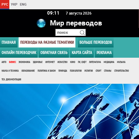
РУС
УКР
ENG
09 11
7 августа 2026
Мир переводов
ГЛАВНАЯ
ПЕРЕВОДЫ НА РАЗНЫЕ ТЕМАТИКИ
БОЛЬШЕ ПЕРЕВОДОВ
ОНЛАЙН ПЕРЕВОДЧИК
ОБРАТНАЯ СВЯЗЬ
КАРТА САЙТА
РЕКЛАМА
АВТО
БИЗНЕС
ЭКОНОМИКА
ЗДОРОВЬЕ
ИНТЕРНЕТ
ИСКУССТВО
КИНО
ПК, СОФТ
ЛИТЕРАТУРА
МЕДИЦИНА
МУЗЫКА
НАУКА И ТЕХНИКА
ОБРАЗОВАНИЕ
ПОЛИТИКА И ЗАКОН
ПРИРОДА
ПСИХОЛОГИЯ
РЕЛИГИЯ
СПОРТ
СТРАНЫ
СТРОИТЕЛЬСТВО
ТЕХ. ДОКУМЕНТАЦИЯ