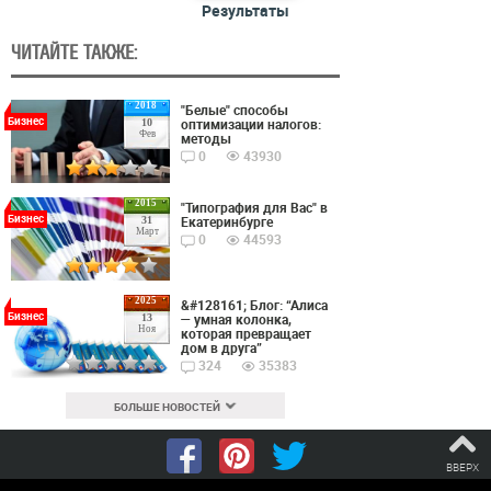
Результаты
ЧИТАЙТЕ ТАКЖЕ:
2018
"Белые" способы
Бизнес
оптимизации налогов:
10
Фев
методы
0
43930
2015
"Типография для Вас" в
Бизнес
Екатеринбурге
31
Март
0
44593
2025
&#128161; Блог: “Алиса
Бизнес
— умная колонка,
13
Ноя
которая превращает
дом в друга”
324
35383
БОЛЬШЕ НОВОСТЕЙ
ВВЕРХ