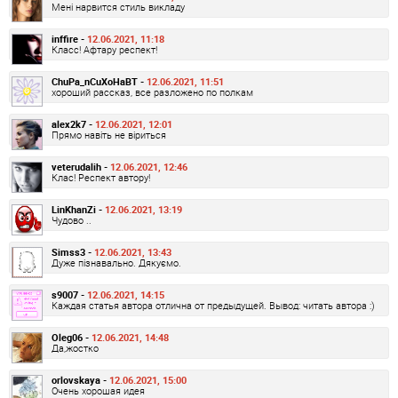
Мені нарвится стиль викладу
inffire -
12.06.2021, 11:18
Класс! Афтару респект!
ChuPa_nCuXoHaBT -
12.06.2021, 11:51
хороший рассказ, все разложено по полкам
alex2k7 -
12.06.2021, 12:01
Прямо навіть не віриться
veterudalih -
12.06.2021, 12:46
Клас! Респект автору!
LinKhanZi -
12.06.2021, 13:19
Чудово ..
Simss3 -
12.06.2021, 13:43
Дуже пізнавально. Дякуємо.
s9007 -
12.06.2021, 14:15
Каждая статья автора отлична от предыдущей. Вывод: читать автора :)
Oleg06 -
12.06.2021, 14:48
Да,жостко
orlovskaya -
12.06.2021, 15:00
Очень хорошая идея