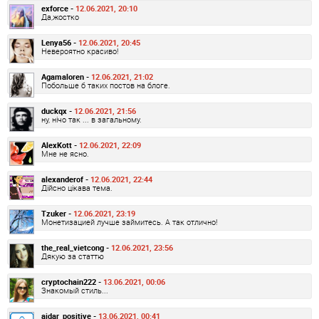
exforce -
12.06.2021, 20:10
Да,жостко
Lenya56 -
12.06.2021, 20:45
Невероятно красиво!
Agamaloren -
12.06.2021, 21:02
Побольше б таких постов на блоге.
duckqx -
12.06.2021, 21:56
ну, нічо так ... в загальному.
AlexKott -
12.06.2021, 22:09
Мне не ясно.
alexanderof -
12.06.2021, 22:44
Дійсно цікава тема.
Tzuker -
12.06.2021, 23:19
Монетизацией лучше займитесь. А так отлично!
the_real_vietcong -
12.06.2021, 23:56
Дякую за статтю
cryptochain222 -
13.06.2021, 00:06
Знакомый стиль...
aidar_positive -
13.06.2021, 00:41