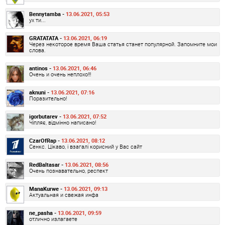
Bennytamba -
13.06.2021, 05:53
ух ти...
GRATATATA -
13.06.2021, 06:19
Через некоторое время Ваша статья станет популярной. Запомните мои
слова.
antinos -
13.06.2021, 06:46
Очень и очень неплохо!!!
aknuni -
13.06.2021, 07:16
Поразительно!
igorbutarev -
13.06.2021, 07:52
Чіпляє, відмінно написано!
CzarOfRap -
13.06.2021, 08:12
Сенкс. Цікаво, і взагалі корисний у Вас сайт
RedBaltasar -
13.06.2021, 08:56
Очень познавательно, респект
ManaKurwe -
13.06.2021, 09:13
Актуальная и свежая инфа
ne_pasha -
13.06.2021, 09:59
отлично излагаете