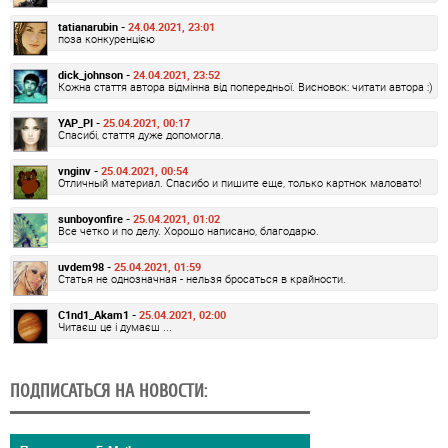
tatianarubin -
24.04.2021, 23:01
поза конкуренцією
dick_johnson -
24.04.2021, 23:52
Кожна стаття автора відмінна від попередньої. Висновок: читати автора :)
YAP_PI -
25.04.2021, 00:17
Спасибі, стаття дуже допомогла.
vnginv -
25.04.2021, 00:54
Отличный материал. Спасибо и пишите еще, только картнок маловато!
sunboyonfire -
25.04.2021, 01:02
Все четко и по делу. Хорошо написано, благодарю.
uvdem98 -
25.04.2021, 01:59
Статья не однозначная - нельзя бросаться в крайности.
C1nd1_Akam1 -
25.04.2021, 02:00
Читаєш це і думаєш ...
ПОДПИСАТЬСЯ НА НОВОСТИ: