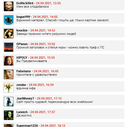
Evil0v3rl0rd -
24.04.2021, 13:55
Мені все сподобалося
bogus999 -
24.04.2021, 14:05
Відмінний матеріал. Спасибі і пишіть ще, тільки картнок замало!
knockie -
24.04.2021, 14:53
Завжди приємно читати розумних людей
OPanon -
24.04.2021, 15:02
Громкий заголовок и статья норм - можно ловить траф с ПС
HIPOLY -
24.04.2021, 15:55
Вы Преувеличиваете.
Falisitator -
24.04.2021, 16:05
прочитала с удовольствием
zendor -
24.04.2021, 16:59
відмінна інфа
JustMoney7 -
24.04.2021, 17:15
Сайт просто чудовий, порекомендую всім знайомим!
Lannich -
24.04.2021, 17:57
Да,жостко
Superman1234 -
24.04.2021, 18:12