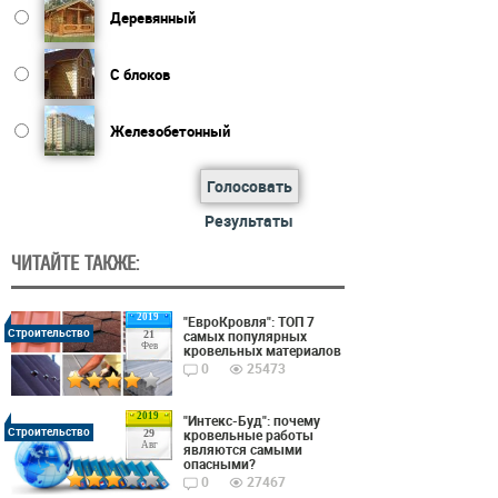
Деревянный
С блоков
Железобетонный
Голосовать
Результаты
ЧИТАЙТЕ ТАКЖЕ:
2019
"ЕвроКровля": ТОП 7
Строительство
самых популярных
21
Фев
кровельных материалов
0
25473
2019
"Интекс-Буд": почему
Строительство
кровельные работы
29
Авг
являются самыми
опасными?
0
27467