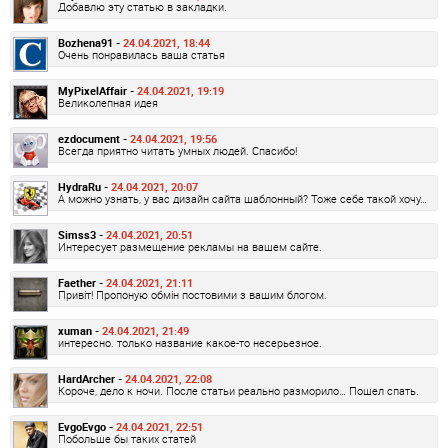
Добавлю эту статью в закладки.
Bozhena91 -
24.04.2021, 18:44
Очень понравилась ваша статья
MyPixelAffair -
24.04.2021, 19:19
Великолепная идея
ezdocument -
24.04.2021, 19:56
Всегда приятно читать умных людей. Спасибо!
HydraRu -
24.04.2021, 20:07
А можно узнать, у вас дизайн сайта шаблонный? Тоже себе такой хочу…
Simss3 -
24.04.2021, 20:51
Интересует размещение рекламы на вашем сайте.
Faether -
24.04.2021, 21:11
Привіт! Пропоную обмін постовими з вашим блогом.
xuman -
24.04.2021, 21:49
интересно. только название какое-то несерьезное.
HardArcher -
24.04.2021, 22:08
Короче, дело к ночи. После статьи реально разморило… Пошел спать.
EvgoEvgo -
24.04.2021, 22:51
Побольше бы таких статей