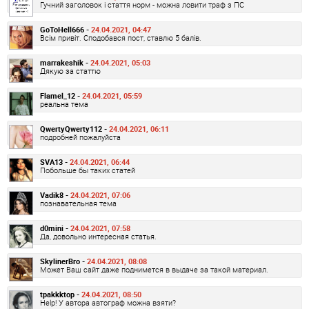
Гучний заголовок і стаття норм - можна ловити траф з ПС
GoToHell666 -
24.04.2021, 04:47
Всім привіт. Сподобався пост, ставлю 5 балів.
marrakeshik -
24.04.2021, 05:03
Дякую за статтю
Flamel_12 -
24.04.2021, 05:59
реальна тема
QwertyQwerty112 -
24.04.2021, 06:11
подробней пожалуйста
SVA13 -
24.04.2021, 06:44
Побольше бы таких статей
Vadik8 -
24.04.2021, 07:06
познавательная тема
d0mini -
24.04.2021, 07:58
Да, довольно интересная статья.
SkylinerBro -
24.04.2021, 08:08
Может Ваш сайт даже поднимется в выдаче за такой материал.
tpakkktop -
24.04.2021, 08:50
Help! У автора автограф можна взяти?