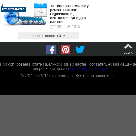
2026
10 типових помилок у
Строительство
ремонті ванної:
4
Янв
гідроізоляція,
вентиляція, укладка
плитки
128
1816
БОЛЬШЕ НОВОСТЕЙ
ВВЕРХ
При копировании статей (целиком или их частей) обязательно размещение
гиперссылки на сайт
worldtranslation.org
.
©
2011-2026
"Мир переводов". Все права защищены.