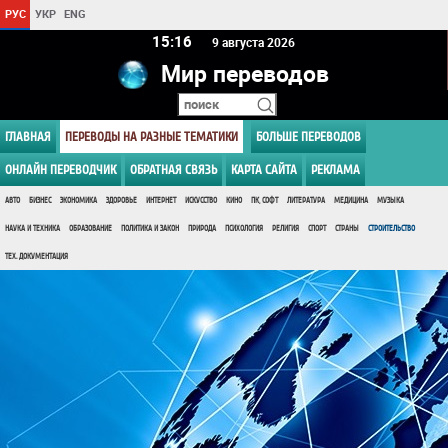
РУС
УКР
ENG
15 16
9 августа 2026
Мир переводов
ГЛАВНАЯ
ПЕРЕВОДЫ НА РАЗНЫЕ ТЕМАТИКИ
БОЛЬШЕ ПЕРЕВОДОВ
ОНЛАЙН ПЕРЕВОДЧИК
ОБРАТНАЯ СВЯЗЬ
КАРТА САЙТА
РЕКЛАМА
АВТО
БИЗНЕС
ЭКОНОМИКА
ЗДОРОВЬЕ
ИНТЕРНЕТ
ИСКУССТВО
КИНО
ПК, СОФТ
ЛИТЕРАТУРА
МЕДИЦИНА
МУЗЫКА
НАУКА И ТЕХНИКА
ОБРАЗОВАНИЕ
ПОЛИТИКА И ЗАКОН
ПРИРОДА
ПСИХОЛОГИЯ
РЕЛИГИЯ
СПОРТ
СТРАНЫ
СТРОИТЕЛЬСТВО
ТЕХ. ДОКУМЕНТАЦИЯ