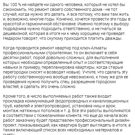
Вы 100 % не найдете ни одного человека, который не хотел бы
сэкономить. Но ремонт своего собственного дома - не тот
случай, когда нужно это делать. А все потому, что вам там жить
и, возможно, многие годы. Конечно, хочется провести эти годы в
красотой и гармоничной обстановке. Именно поэтому к выбору
подрядчика нужно подходить ответственно, и не гнаться за
дешевизной, которая в итоге ни к чему хорошему не приведет.
Недаром говорят, что скупому приходится платить дважды.
Когда проводится ремонт квартир под ключ Алматы
профессиональными строителями, то он включает в себя
десятки работ, порой довольно сложных, для выполнения
которых необходим определенный опыт и соответствующие
навыки (к примеру, перепланировка квартиры, когда старые
перегородки сносят и возводят новые). Учтите, что сделать эту
работу собственноручно вообще невозможно, к тому же для ее
проведения нужно получить спец. разрешение городских
властей, а сделать это очень сложно.
Кроме того, в число выполняемых работ также входит:
прокладка коммуникаций (водопроводных и канализационных
труб, кабелей и электропроводки), установка ниш и арок,
монтаж натяжных потолков и т. д. Все эти работы выполняются
в соответствии с пожеланиями клиента. Но еще до начала всех
работ заказчику будет представлен профессиональный дизайн-
проект, показывающий, как квартира будет выглядеть в итоге, а
также включающий список всех необходимых материалов и
смету.