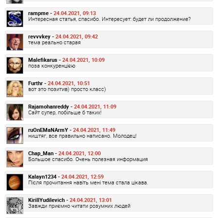
rampme -
24.04.2021, 09:13
Интересная статья, спасибо. Интересует: будет ли продолжение?
revvvkey -
24.04.2021, 09:42
тема реально старая
Malefikarus -
24.04.2021, 10:09
поза конкуренцією
Furthr -
24.04.2021, 10:51
вот это позитив) просто класс)
Rajamohanreddy -
24.04.2021, 11:09
Сайт супер, побільше б таких!
ruOnEMaNArmY -
24.04.2021, 11:49
ништяг, все правильно написано. Молодец!
Chap_Man -
24.04.2021, 12:00
Большое спасибо. Очень полезная информация
Kalayn1234 -
24.04.2021, 12:59
Після прочитання навіть мені тема стала цікава.
KirillYudilevich -
24.04.2021, 13:01
Завжди приємно читати розумних людей