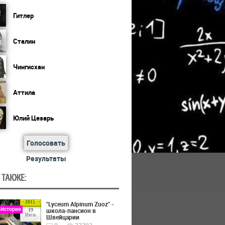
Гитлер
Сталин
Чингисхан
Аттила
Юлий Цезарь
Голосовать
Результаты
 ТАКЖЕ:
2015
"Lyceum Alpinum Zuoz" -
 История
школа-пансион в
19
Июль
Швейцарии