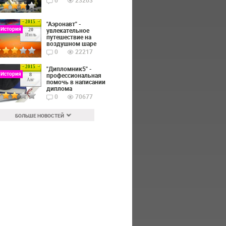
0
23203
2015
"Аэронавт" -
 История
увлекательное
20
Июль
путешествие на
воздушном шаре
0
22217
2015
"Дипломник5" -
 История
профессиональная
8
Авг
помочь в написании
диплома
0
70677
БОЛЬШЕ НОВОСТЕЙ