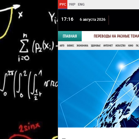
РУС
УКР
ENG
17 16
6 августа 2026
ГЛАВНАЯ
ПЕРЕВОДЫ НА РАЗНЫЕ ТЕМ
АВТО
БИЗНЕС
ЭКОНОМИКА
ЗДОРОВЬЕ
ИНТЕРНЕТ
ИСКУССТВО
КИНО
ПК,