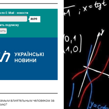
 по E-Mail - новости
4699
ить подписку
самым влиятельным человеком за
рию?