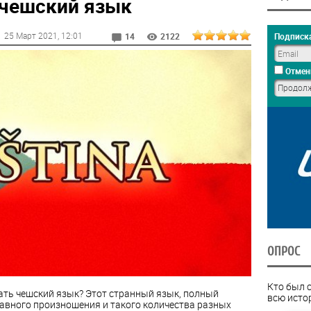
 чешский язык
25 Март 2021
, 12:01
Подписка
14
2122
Отмен
ОПРОС
Кто был 
ать чешский язык? Этот странный язык, полный
всю исто
бавного произношения и такого количества разных