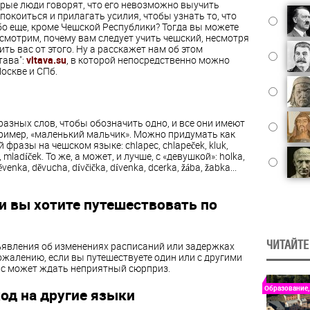
орые люди говорят, что его невозможно выучить
коиться и прилагать усилия, чтобы узнать то, что
бо еще, кроме Чешской Республики? Тогда вы можете
смотрим, почему вам следует учить чешский, несмотря
ить вас от этого. Ну а расскажет нам об этом
тава":
vltava.su
, в которой непосредственно можно
оскве и СПб.
разных слов, чтобы обозначить одно, и все они имеют
пример, «маленький мальчик». Можно придумать как
разы на чешском языке: chlapec, chlapeček, kluk,
ík, mladíček. То же, а может, и лучше, с «девушкой»: holka,
děvenka, děvucha, dívčička, dívenka, dcerka, žába, žabka...
и вы хотите путешествовать по
ЧИТАЙТЕ
ъявления об изменениях расписаний или задержках
ожалению, если вы путешествуете один или с другими
ас может ждать неприятный сюрприз.
Образование,
од на другие языки