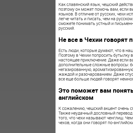
Как славянский язык, чешский действ
поэтому он может помочь вам, если в
языков. В отличие от русских, чехи и
легче читать и писать, чем на русско
сможете понимать устный и письменн
русский.
Не все в Чехии говорят 
Есть люди, которые думают, что в наш
Поэтому в Чехии попросить бутылку в
настоящее приключение. Даже если ва
дополнительные сложные вопросы: б
негазированную, ароматизированную и
жаждой и разочарованием. Даже спус
все еще больше людей говорят немного
Это поможет вам понять 
английском
К сожалению, чешский акцент очень с
Также неудачный дословный перевод 
того, что чехи называют ченглиш. Че
чехов, когда они говорят по-английски