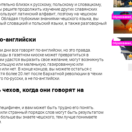
ительно близок к русскому, польскому и словацкому,
ы решите продолжить изучение других славянских
спользуют латинский алфавит, поэтому на чешском
Образование,
м. Обладая глубокими знаниями чешского языка, вы
ый словацкий и польский языки, а также разговорный
по-английски
Образование,
и дни все говорят по-английски, но это правда.
оды в газетном киоске может превратиться в
м удастся выразить свое желание, могут возникнуть
ольшую или маленькую, газированную или
ли нет. В конце концов, вы можете остаться с
тя более 20 лет после Бархатной революции в Чехии
 по-русски, а не по-английски.
чехов, когда они говорят на
пецифичен, и вам может быть трудно его понять.
или странный порядок слов могут быть результатом
м больше вы знаете чешского, тем лучше понимаете
.