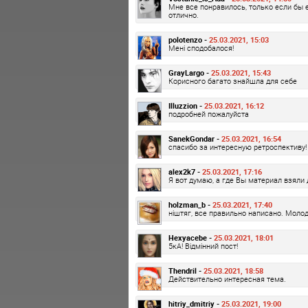
Мне все понравилось, только если бы 
отлично.
polotenzo -
25.03.2021, 15:03
Мені сподобалося!
GrayLargo -
25.03.2021, 15:43
Корисного багато знайшла для себе
Illuzzion -
25.03.2021, 16:12
подробней пожалуйста
SanekGondar -
25.03.2021, 16:54
спасибо за интересную ретроспективу!
alex2k7 -
25.03.2021, 17:16
Я вот думаю, а где Вы материал взяли 
holzman_b -
25.03.2021, 17:40
ніштяг, все правильно написано. Молод
Hexyacebe -
25.03.2021, 18:01
5кА! Відмінний пост!
Thendril -
25.03.2021, 18:58
Действительно интересная тема.
hitriy_dmitriy -
25.03.2021, 19:00