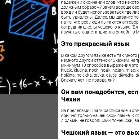
падежей и окончаний слов, что некот
должным образом? Зачем вообще беспо
вряд ли будет использоваться где-ли
быть удивлены. Далее, мы давайте по
на то, что все люди пытаются отговор
сотрудник школы чешского языка "Вл
изучить его дистанционно онлайн, в М
Это прекрасный язык
В каком другом языке есть так много 
немного другой оттенок? Скажем, на
минимум 10 способов выражения этой ф
klučík, klučina, hoch, hošík, hošan, mlad
holčina, holčička, dívka, děvče, děvečka, 
Впечатляет, не правда ли?
Он вам понадобится, есл
Чехии
За пределами Праги расписание и об
обычно только на чешском языке. К с
людьми, не говорящими по-чешски, в
Чешский язык — это вых