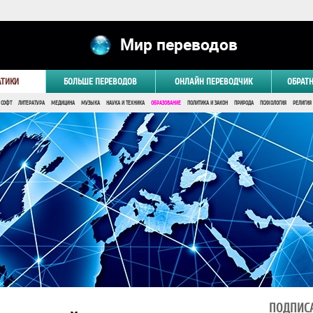
Мир переводов
АТИКИ
БОЛЬШЕ ПЕРЕВОДОВ
ОНЛАЙН ПЕРЕВОДЧИК
ОБРАТ
 СОФТ
ЛИТЕРАТУРА
МЕДИЦИНА
МУЗЫКА
НАУКА И ТЕХНИКА
ОБРАЗОВАНИЕ
ПОЛИТИКА И ЗАКОН
ПРИРОДА
ПСИХОЛОГИЯ
РЕЛИГИЯ
ПОДПИСА