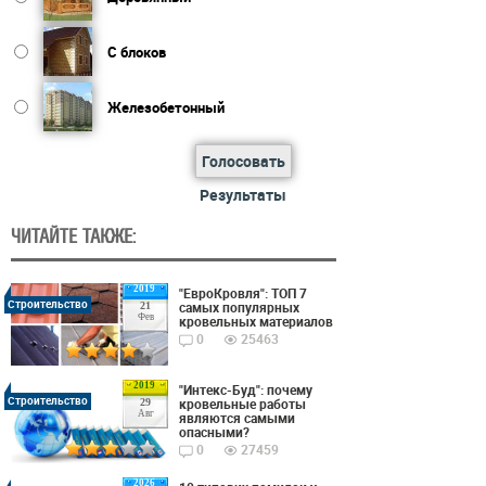
С блоков
Железобетонный
Голосовать
Результаты
ЧИТАЙТЕ ТАКЖЕ:
2019
"ЕвроКровля": ТОП 7
Строительство
самых популярных
21
Фев
кровельных материалов
0
25463
2019
"Интекс-Буд": почему
Строительство
кровельные работы
29
Авг
являются самыми
опасными?
0
27459
2026