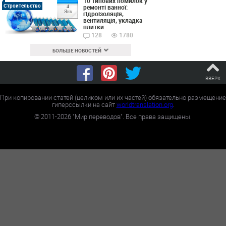
10 типових помилок у
Строительство
ремонті ванної:
4
Янв
гідроізоляція,
вентиляція, укладка
плитки
128
1780
БОЛЬШЕ НОВОСТЕЙ
ВВЕРХ
При копировании статей (целиком или их частей) обязательно размещение
гиперссылки на сайт
worldtranslation.org
.
©
2011-2026
"Мир переводов". Все права защищены.