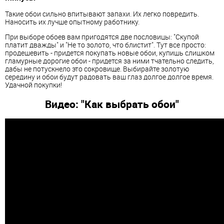
Такие обои сильно впитывают запахи. Их легко повредить.
Наносить их лучше опытному работнику.
При выборе обоев вам пригодятся две пословицы: "Скупой
платит дважды" и "Не то золото, что блистит". Тут все просто:
продешевить - придется покупать новые обои, купишь слишком
гламурные дорогие обои - придется за ними тчательно следить,
дабы не потускнело это сокровище. Выбирайте золотую
середину и обои будут радовать ваш глаз долгое долгое время.
Удачной покупки!
Видео: "Как выбрать обои"