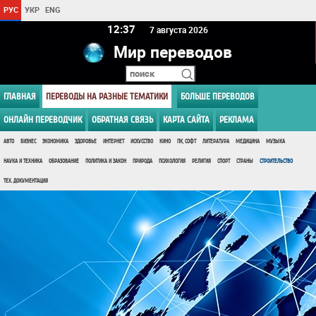
РУС
УКР
ENG
12 37
7 августа 2026
Мир переводов
ГЛАВНАЯ
ПЕРЕВОДЫ НА РАЗНЫЕ ТЕМАТИКИ
БОЛЬШЕ ПЕРЕВОДОВ
ОНЛАЙН ПЕРЕВОДЧИК
ОБРАТНАЯ СВЯЗЬ
КАРТА САЙТА
РЕКЛАМА
АВТО
БИЗНЕС
ЭКОНОМИКА
ЗДОРОВЬЕ
ИНТЕРНЕТ
ИСКУССТВО
КИНО
ПК, СОФТ
ЛИТЕРАТУРА
МЕДИЦИНА
МУЗЫКА
НАУКА И ТЕХНИКА
ОБРАЗОВАНИЕ
ПОЛИТИКА И ЗАКОН
ПРИРОДА
ПСИХОЛОГИЯ
РЕЛИГИЯ
СПОРТ
СТРАНЫ
СТРОИТЕЛЬСТВО
ТЕХ. ДОКУМЕНТАЦИЯ