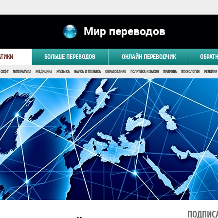
Мир переводов
АТИКИ
БОЛЬШЕ ПЕРЕВОДОВ
ОНЛАЙН ПЕРЕВОДЧИК
ОБРАТ
 СОФТ
ЛИТЕРАТУРА
МЕДИЦИНА
МУЗЫКА
НАУКА И ТЕХНИКА
ОБРАЗОВАНИЕ
ПОЛИТИКА И ЗАКОН
ПРИРОДА
ПСИХОЛОГИЯ
РЕЛИГИЯ
ПОДПИСА