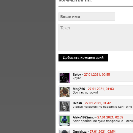
Добавить комментарий
Selcy -
27.01.2021, 00:55
круто
MagZ66 -
27.01.2021, 01:03
Вот так история!
Dvash -
27.01.2021, 01:42
статья неплохая но название как-то не
Aleks1982nino -
27.01.2021, 02:03
Блог зроблений дуже професійно, і лег
Ganjahzz -
27.01.2021, 02:54