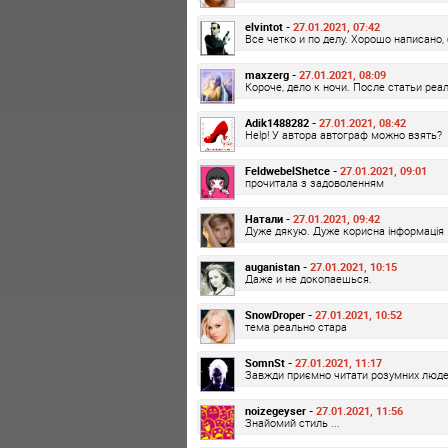
elvintot -
27.01.2021, 07:42
Все четко и по делу. Хорошо написано,
maxzerg -
27.01.2021, 08:09
Короче, дело к ночи. После статьи ре
Adik1488282 -
27.01.2021, 08:42
Help! У автора автограф можно взять?
FeldwebelShetce -
27.01.2021, 09:01
прочитала з задоволенням
Натали -
27.01.2021, 09:42
Дуже дякую. Дуже корисна інформація
auganistan -
27.01.2021, 10:15
Даже и не докопаешься.
SnowDroper -
27.01.2021, 10:52
тема реально стара
SomnSt -
27.01.2021, 11:17
Завжди приємно читати розумних люд
noizegeyser -
27.01.2021, 11:56
Знайомий стиль ...