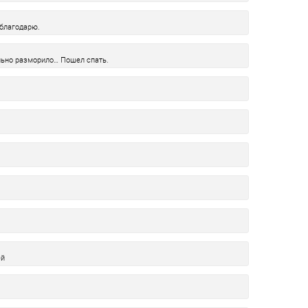
 благодарю.
ально разморило… Пошел спать.
ей