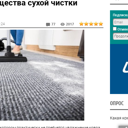
ества сухой чистки
Подписка
0:24
77
2017
Отмен
ОПРОС
Какая ко
 котором практически не требуется увлажнение ковра,