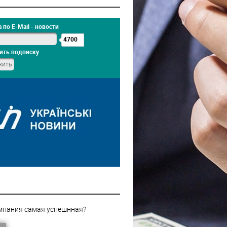
 по E-Mail - новости
4700
ить подписку
мпания самая успешнная?