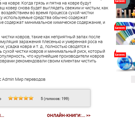
Бизнес
на ковре. Когда грязь и пятна на ковре будут
ш ковер снова будет выглядеть свежим и чистым, как
м воздействием во время процесса сухой чистки
ьку используемые средства обычно содержат
ые содержат минимальное химическое содержание, и
Бизнес
чистки ковров, такие как неприятный запах после
тимуляция заражения плесенью и умеренная роса на
, усадка ковра и т. д., полностью сводятся к
 сухой чистки ковров и минимальный риск, который
Бизнес
популярность, что крупнейшие производители ковров
коврами рекомендовали своим клиентам чистить
:
Admin
Мир переводов
Ь
5
(голосов:
199
)
..
ОНЛАЙН-КНИГИ:... >>