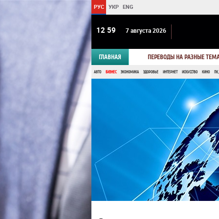
РУС
УКР
ENG
12:59
7 августа 2026
ГЛАВНАЯ
ПЕРЕВОДЫ НА РАЗНЫЕ ТЕМ
АВТО
БИЗНЕС
ЭКОНОМИКА
ЗДОРОВЬЕ
ИНТЕРНЕТ
ИСКУССТВО
КИНО
ПК,