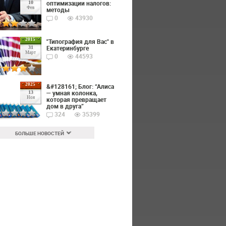
оптимизации налогов:
10
Фев
методы
0
43930
2015
"Типография для Вас" в
Екатеринбурге
31
Март
0
44593
2025
&#128161; Блог: “Алиса
— умная колонка,
13
Ноя
которая превращает
дом в друга”
324
35399
БОЛЬШЕ НОВОСТЕЙ