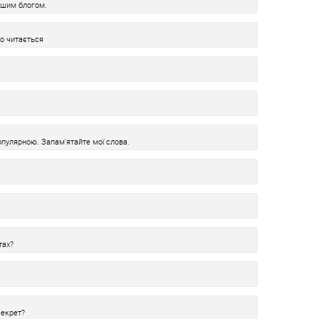
ашим блогом.
ко читається
пулярною. Запам'ятайте мої слова.
тах?
секрет?