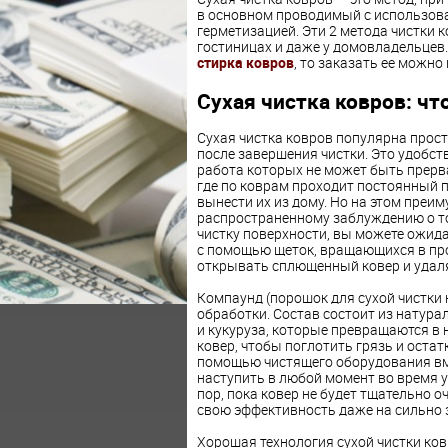
в основном проводимый с использова
герметизацией. Эти 2 метода чистки 
гостиницах и даже у домовладельцев. 
стирка ковров
, то заказать ее можно 
Сухая чистка ковров: чт
Сухая чистка ковров популярна прост
после завершения чистки. Это удобст
работа которых не может быть прерва
где по коврам проходит постоянный п
вынести их из дому. Но на этом преи
распространенному заблуждению о том
чистку поверхности, вы можете ожидат
с помощью щеток, вращающихся в пр
открывать сплющенный ковер и удаля
Компаунд (порошок для сухой чистки 
обработки. Состав состоит из натура
и кукуруза, которые превращаются в 
ковер, чтобы поглотить грязь и остат
помощью чистящего оборудования вме
наступить в любой момент во время 
пор, пока ковер не будет тщательно о
свою эффективность даже на сильно 
Хорошая технология сухой чистки ко