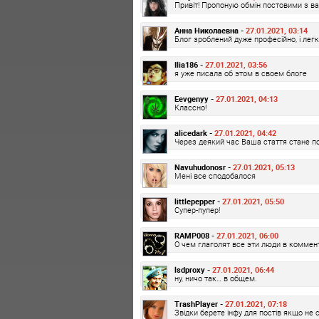
Привіт! Пропоную обмін постовими з в
Анна Николаевна -
27.01.2021, 03:14
Блог зроблений дуже професійно, і лег
Ilia186 -
27.01.2021, 03:56
я уже писала об этом в своем блоге
Eevgenyy -
27.01.2021, 04:13
Классно!
alicedark -
27.01.2021, 04:42
Через деякий час Ваша стаття стане по
Navuhudonosr -
27.01.2021, 05:13
Мені все сподобалося
littlepepper -
27.01.2021, 05:50
Супер-пупер!
RAMP008 -
27.01.2021, 06:00
О чем глаголят все эти люди в коммен
lsdproxy -
27.01.2021, 06:44
ну, ничо так… в общем.
TrashPlayer -
27.01.2021, 07:18
Звідки берете інфу для постів якщо не 