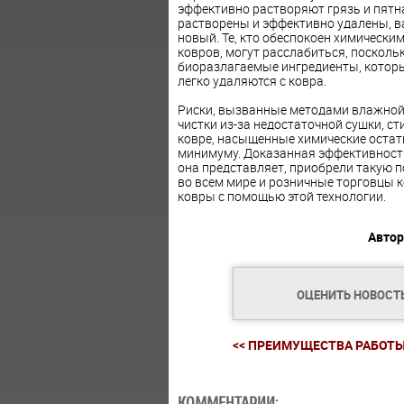
эффективно растворяют грязь и пятна 
растворены и эффективно удалены, ва
новый. Те, кто обеспокоен химически
ковров, могут расслабиться, поскол
биоразлагаемые ингредиенты, котор
легко удаляются с ковра.
Риски, вызванные методами влажной 
чистки из-за недостаточной сушки, с
ковре, насыщенные химические остатки
минимуму. Доказанная эффективность
она представляет, приобрели такую 
во всем мире и розничные торговцы 
ковры с помощью этой технологии.
Автор
ОЦЕНИТЬ НОВОСТ
<< ПРЕИМУЩЕСТВА РАБОТЫ.
КОММЕНТАРИИ: