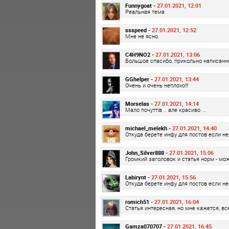
Funnygoat -
27.01.2021, 12:01
Реальная тема
ssspeed -
27.01.2021, 12:52
Мне не ясно.
C4H9NO2 -
27.01.2021, 13:06
Большое спасибо, прикольно написанн
GGhelper -
27.01.2021, 13:44
Очень и очень неплохо!!!
Morselas -
27.01.2021, 14:14
Мало почуттів .. але красиво ...
michael_melekh -
27.01.2021, 14:40
Откуда берете инфу для постов если не
John_Silver888 -
27.01.2021, 15:06
Громкий заголовок и статья норм - мо
Labirynt -
27.01.2021, 15:56
Откуда берете инфу для постов если не
romich51 -
27.01.2021, 16:04
Статья интересная, но мне кажется, все
Gamza070707 -
27.01.2021, 16:45