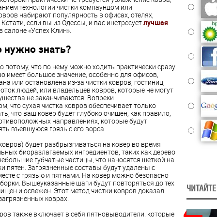
нием технологии чистки компаундом или
ковров набирают популярность в офисах, отелях,
Кстати, если вы из Одессы, и вас инетресует
лучшая
в салоне «Успех Клин».
о нужно знать?
о потому, что по нему можно ходить практически сразу
во имеет большое значение, особенно для офисов,
на или остановлена из-за чистки ковров, гостиниц,
оток людей, или владельцев ковров, которые не могут
мущества не заканчиваются. Вопреки
, что сухая чистка ковров обеспечивает только
ь, что ваш ковер будет глубоко очищен, как правило,
отивоположных направлениях, которые будут
ть въевшуюся грязь с его ворса.
ковров) будет разбрызгиваться на ковер во время
льных биоразлагаемых ингредиентов, таких как дерево
небольшие губчатые частицы, что наносятся щеткой на
ки пятен. Загрязненные составы будут удалены с
сте с грязью и пятнами. На ковер можно безопасно
уборки. Вышеуказанные шаги будут повторяться до тех
ЧИТАЙТЕ
чищен и освежен. Этот метод чистки ковров доказал
загрязненных коврах.
вров также включает в себя пятновыводители, которые