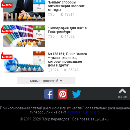
2018
"Белые" способы
Бизнес
оптимизации налогов:
10
Фев
методы
0
43914
2015
"Типография для Вас" в
Бизнес
Екатеринбурге
31
Март
0
44592
2025
&#128161; Блог: “Алиса
Бизнес
— умная колонка,
13
Ноя
которая превращает
дом в друга”
324
35348
БОЛЬШЕ НОВОСТЕЙ
ВВЕРХ
При копировании статей (целиком или их частей) обязательно размещение
гиперссылки на сайт
worldtranslation.org
.
©
2011-2026
"Мир переводов". Все права защищены.