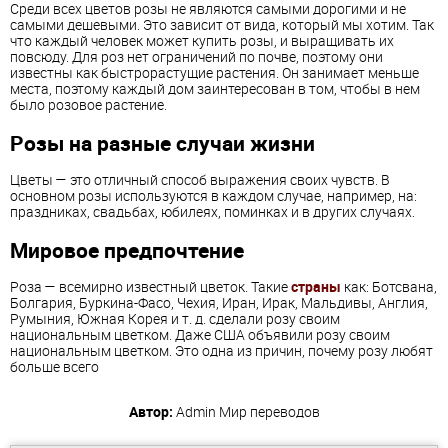
Среди всех цветов розы не являются самыми дорогими и не
самыми дешевыми. Это зависит от вида, который мы хотим. Так
что каждый человек может купить розы, и выращивать их
повсюду. Для роз нет ограничений по почве, поэтому они
известны как быстрорастущие растения. Он занимает меньше
места, поэтому каждый дом заинтересован в том, чтобы в нем
было розовое растение.
Розы на разные случаи жизни
Цветы — это отличный способ выражения своих чувств. В
основном розы используются в каждом случае, например, на:
праздниках, свадьбах, юбилеях, поминках и в других случаях.
Мировое предпочтение
Роза — всемирно известный цветок. Такие
страны
как: Ботсвана,
Болгария, Буркина-Фасо, Чехия, Иран, Ирак, Мальдивы, Англия,
Румыния, Южная Корея и т. д. сделали розу своим
национальным цветком. Даже США объявили розу своим
национальным цветком. Это одна из причин, почему розу любят
больше всего
Автор:
Admin
Мир переводов