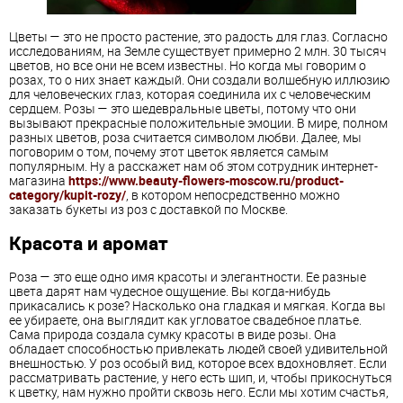
Цветы — это не просто растение, это радость для глаз. Согласно
исследованиям, на Земле существует примерно 2 млн. 30 тысяч
цветов, но все они не всем известны. Но когда мы говорим о
розах, то о них знает каждый. Они создали волшебную иллюзию
для человеческих глаз, которая соединила их с человеческим
сердцем. Розы — это шедевральные цветы, потому что они
вызывают прекрасные положительные эмоции. В мире, полном
разных цветов, роза считается символом любви. Далее, мы
поговорим о том, почему этот цветок является самым
популярным. Ну а расскажет нам об этом сотрудник интернет-
магазина
https://www.beauty-flowers-moscow.ru/product-
category/kupit-rozy/
, в котором непосредственно можно
заказать букеты из роз с доставкой по Москве.
Красота и аромат
Роза — это еще одно имя красоты и элегантности. Ее разные
цвета дарят нам чудесное ощущение. Вы когда-нибудь
прикасались к розе? Насколько она гладкая и мягкая. Когда вы
ее убираете, она выглядит как угловатое свадебное платье.
Сама природа создала сумку красоты в виде розы. Она
обладает способностью привлекать людей своей удивительной
внешностью. У роз особый вид, которое всех вдохновляет. Если
рассматривать растение, у него есть шип, и, чтобы прикоснуться
к цветку, нам нужно пройти сквозь него. Если мы хотим счастья,