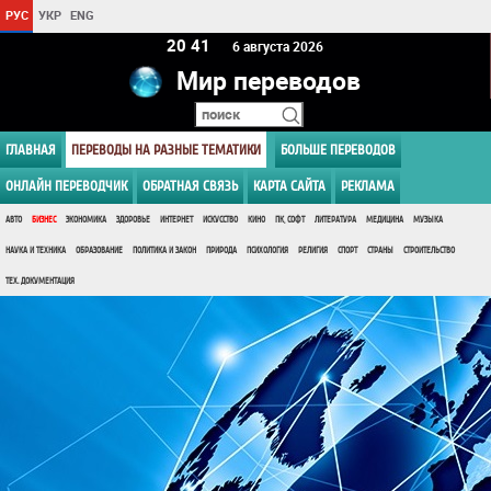
РУС
УКР
ENG
20:41
6 августа 2026
Мир переводов
ГЛАВНАЯ
ПЕРЕВОДЫ НА РАЗНЫЕ ТЕМАТИКИ
БОЛЬШЕ ПЕРЕВОДОВ
ОНЛАЙН ПЕРЕВОДЧИК
ОБРАТНАЯ СВЯЗЬ
КАРТА САЙТА
РЕКЛАМА
АВТО
БИЗНЕС
ЭКОНОМИКА
ЗДОРОВЬЕ
ИНТЕРНЕТ
ИСКУССТВО
КИНО
ПК, СОФТ
ЛИТЕРАТУРА
МЕДИЦИНА
МУЗЫКА
НАУКА И ТЕХНИКА
ОБРАЗОВАНИЕ
ПОЛИТИКА И ЗАКОН
ПРИРОДА
ПСИХОЛОГИЯ
РЕЛИГИЯ
СПОРТ
СТРАНЫ
СТРОИТЕЛЬСТВО
ТЕХ. ДОКУМЕНТАЦИЯ