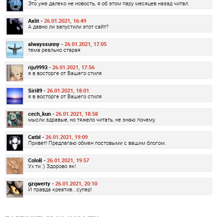
Это уже далеко не новость, я об этом пару месяцев назад читал.
Axlit -
26.01.2021, 16:49
А давно ли запустили этот сайт?
alwayssunny -
26.01.2021, 17:05
тема реально старая
riju9993 -
26.01.2021, 17:56
я в восторге от Вашего стиля
Siri89 -
26.01.2021, 18:01
я в восторге от Вашего стиля
cech_kun -
26.01.2021, 18:58
мысли здравые, но тяжело читать, не знаю почему.
Catbl -
26.01.2021, 19:09
Привет! Предлагаю обмен постовыми с вашим блогом.
ColoB -
26.01.2021, 19:57
Ух ти :) Здорово як!
gzqwerty -
26.01.2021, 20:10
И правда креатив...супер!