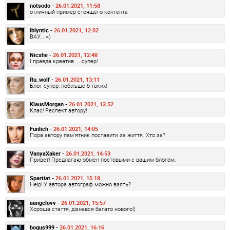
notsodo -
26.01.2021, 11:58
отличный пример стоящего контента
iblyntic -
26.01.2021, 12:02
ВАУ....=)
Nicshe -
26.01.2021, 12:48
І правда креатив ... супер!
Ru_wolf -
26.01.2021, 13:11
Блог супер, побільше б таких!
KlausMorgan -
26.01.2021, 13:52
Клас! Респект автору!
Funlich -
26.01.2021, 14:05
Пора автору пам'ятник поставити за життя. Хто за?
VanyaXaker -
26.01.2021, 14:53
Привет! Предлагаю обмен постовыми с вашим блогом.
Spartiat -
26.01.2021, 15:18
Help! У автора автограф можно взять?
aangelovv -
26.01.2021, 15:57
Хороша стаття, дізнався багато нового!)
bogus999 -
26.01.2021, 16:16