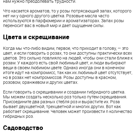
нам нужно преодолевать трудности.
Что касается ароматов, то у розы потрясающий запах, которого
нет ни у одного другого цветка. Розовые масла часто
используются в парфюмерии и ароматизаторах. Запах розы
переносит вас в новый мир и дает ощущение силы.
Цвета и скрещивание
Когда мы что-либо видим, первое, что приходит в голову, — это
цвет, и если говорить о розах, то они доступны практически всех
цветов. Это сильно повлияло на людей, чтобы они стали ближе к
розам. У каждого есть свой любимый цвет, и люди выбирают
вещи в своем любимом цвете. Однако иногда они в конечном
итоге идут на компромисс, так как их любимый цвет отсутствует,
но в розах нет компромиссов. Розы доступны в красном,
розовом, оранжевом и других цветах.
Если говорить о скрещивании и создании гибридного цветка.
Мы можем создать несколько роз только путем скрещивания.
Присоедините два разных стебля роз и вырастите их. Роза
бывает двухцветной, трехцветной и многих других. Вот как
работает скрещивание. Человек может произвести n количество
гибридных роз.
Садоводство