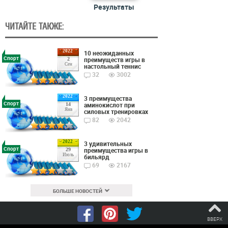
Результаты
ЧИТАЙТЕ ТАКЖЕ:
2022
10 неожиданных
Спорт
преимуществ игры в
2
Сен
настольный теннис
32
3002
2022
3 преимущества
Спорт
аминокислот при
14
Янв
силовых тренировках
82
2042
2022
3 удивительных
Спорт
преимущества игры в
29
Июль
бильярд
69
2167
БОЛЬШЕ НОВОСТЕЙ
ВВЕРХ