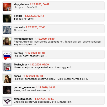
zloy_dimko -
1.12.2020, 06:42
Це просто бомба !!!
Tengor -
1.12.2020, 07:12
Вот так история!
madnah -
1.12.2020, 07:45
Да,жостко
memasterpiece -
1.12.2020, 08:10
Радует, что сайт постоянно развивается. Такая статья только прибавит
ему популярности.
Freiflug -
1.12.2020, 08:40
Гарний пост, двозначний ...
Tosha_Mur -
1.12.2020, 09:00
Монетизацією краще займіться. А так чудово!
aphos -
1.12.2020, 09:58
Громкий заголовок и статья норм - можно ловить траф с ПС
gerbert_acevedo -
1.12.2020, 10:13
Хе-хе, мой первый коммент :)
executivechef0 -
1.12.2020, 10:56
Спасибо за статью оказалась очень полезной.