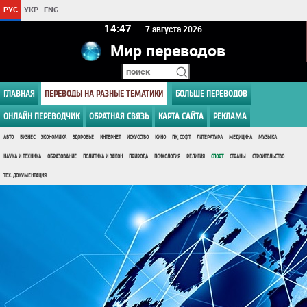
РУС
УКР
ENG
14 47
7 августа 2026
Мир переводов
ГЛАВНАЯ
ПЕРЕВОДЫ НА РАЗНЫЕ ТЕМАТИКИ
БОЛЬШЕ ПЕРЕВОДОВ
ОНЛАЙН ПЕРЕВОДЧИК
ОБРАТНАЯ СВЯЗЬ
КАРТА САЙТА
РЕКЛАМА
АВТО
БИЗНЕС
ЭКОНОМИКА
ЗДОРОВЬЕ
ИНТЕРНЕТ
ИСКУССТВО
КИНО
ПК, СОФТ
ЛИТЕРАТУРА
МЕДИЦИНА
МУЗЫКА
НАУКА И ТЕХНИКА
ОБРАЗОВАНИЕ
ПОЛИТИКА И ЗАКОН
ПРИРОДА
ПСИХОЛОГИЯ
РЕЛИГИЯ
СПОРТ
СТРАНЫ
СТРОИТЕЛЬСТВО
ТЕХ. ДОКУМЕНТАЦИЯ