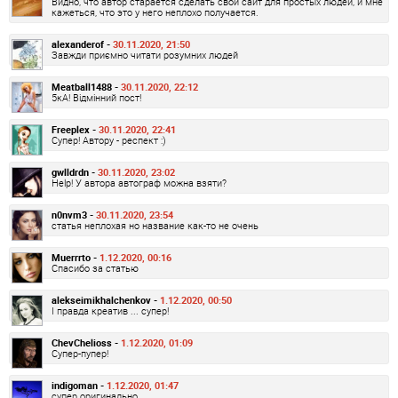
Видно, что автор старается сделать свой сайт для простых людей, и мне
кажеться, что это у него неплохо получается.
alexanderof -
30.11.2020, 21:50
Завжди приємно читати розумних людей
Meatball1488 -
30.11.2020, 22:12
5кА! Відмінний пост!
Freeplex -
30.11.2020, 22:41
Супер! Автору - респект :)
gwlldrdn -
30.11.2020, 23:02
Help! У автора автограф можна взяти?
n0nvm3 -
30.11.2020, 23:54
статья неплохая но название как-то не очень
Muerrrto -
1.12.2020, 00:16
Спасибо за статью
alekseimikhalchenkov -
1.12.2020, 00:50
І правда креатив ... супер!
ChevChelioss -
1.12.2020, 01:09
Супер-пупер!
indigoman -
1.12.2020, 01:47
супер оригинально