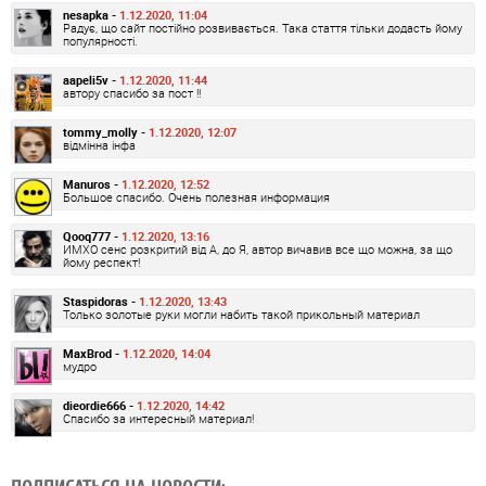
nesapka -
1.12.2020, 11:04
Радує, що сайт постійно розвивається. Така стаття тільки додасть йому
популярності.
aapeli5v -
1.12.2020, 11:44
автору спасибо за пост !!
tommy_molly -
1.12.2020, 12:07
відмінна інфа
Manuros -
1.12.2020, 12:52
Большое спасибо. Очень полезная информация
Qooq777 -
1.12.2020, 13:16
ИМХО сенс розкритий від А, до Я, автор вичавив все що можна, за що
йому респект!
Staspidoras -
1.12.2020, 13:43
Только золотые руки могли набить такой прикольный материал
MaxBrod -
1.12.2020, 14:04
мудро
dieordie666 -
1.12.2020, 14:42
Спасибо за интересный материал!