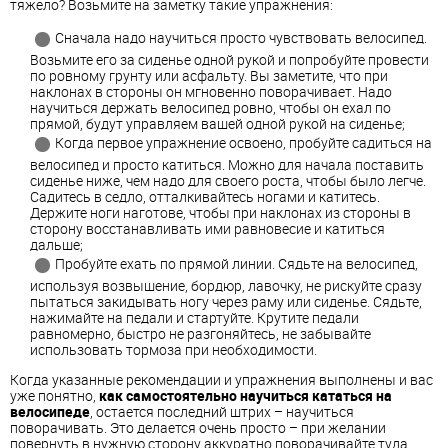
тяжело? Возьмите на заметку такие упражнения:
Сначала надо научиться просто чувствовать велосипед.
Возьмите его за сиденье одной рукой и попробуйте провести
по ровному грунту или асфальту. Вы заметите, что при
наклонах в стороны он мгновенно поворачивает. Надо
научиться держать велосипед ровно, чтобы он ехал по
прямой, будут управляем вашей одной рукой на сиденье;
Когда первое упражнение освоено, пробуйте садиться на
велосипед и просто катиться. Можно для начала поставить
сиденье ниже, чем надо для своего роста, чтобы было легче.
Садитесь в седло, отталкивайтесь ногами и катитесь.
Держите ноги наготове, чтобы при наклонах из стороны в
сторону восстанавливать ими равновесие и катиться
дальше;
Пробуйте ехать по прямой линии. Сядьте на велосипед,
используя возвышение, бордюр, лавочку, не рискуйте сразу
пытаться закидывать ногу через раму или сиденье. Сядьте,
нажимайте на педали и стартуйте. Крутите педали
равномерно, быстро не разгоняйтесь, не забывайте
использовать тормоза при необходимости.
Когда указанные рекомендации и упражнения выполнены и вас
уже понятно,
как самостоятельно научиться кататься на
велосипеде
, остается последний штрих – научиться
поворачивать. Это делается очень просто – при желании
повернуть в нужную сторону аккуратно поворачивайте туда