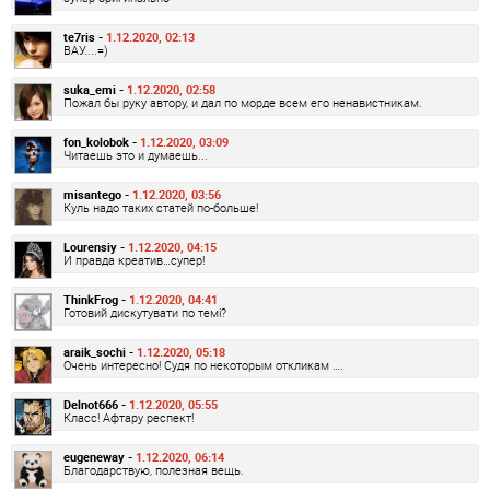
te7ris -
1.12.2020, 02:13
ВАУ....=)
suka_emi -
1.12.2020, 02:58
Пожал бы руку автору, и дал по морде всем его ненавистникам.
fon_kolobok -
1.12.2020, 03:09
Читаешь это и думаешь...
misantego -
1.12.2020, 03:56
Куль надо таких статей по-больше!
Lourensiy -
1.12.2020, 04:15
И правда креатив…супер!
ThinkFrog -
1.12.2020, 04:41
Готовий дискутувати по темі?
araik_sochi -
1.12.2020, 05:18
Очень интересно! Судя по некоторым откликам ….
Delnot666 -
1.12.2020, 05:55
Класс! Афтару респект!
eugeneway -
1.12.2020, 06:14
Благодарствую, полезная вещь.