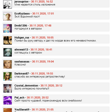
jarosuprise -
30.11.2020, 16:52
Мне нарвится стиль изложения
EcsKuzbass -
30.11.2020, 17:01
5кА! Відмінний пост!
Dreik1306 -
30.11.2020, 17:48
погоджуся з автором
Huligan_rus -
30.11.2020, 18:05
Пожал бы руку автору, и дал по морде всем его ненавистникам.
alexwait13 -
30.11.2020, 18:41
соглашусь с автором
sashasasas -
30.11.2020, 19:04
Классно!
Darkman87 -
30.11.2020, 19:55
спасибо за интересную ретроспективу!
Crystal_demention -
30.11.2020, 20:12
Было интересно почитать!!!
Pal_ach -
30.11.2020, 20:52
Сайт просто чудовий, порекомендую всім знайомим!
YouSlava69 -
30.11.2020, 21:05