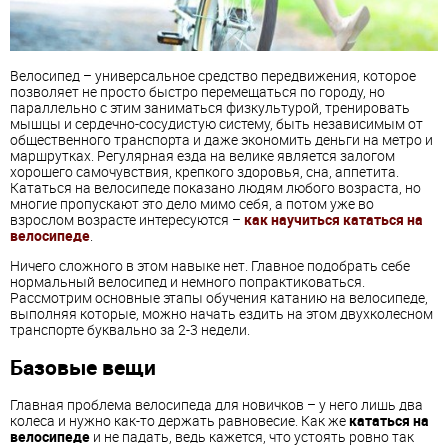
Велосипед – универсальное средство передвижения, которое
позволяет не просто быстро перемещаться по городу, но
параллельно с этим заниматься физкультурой, тренировать
мышцы и сердечно-сосудистую систему, быть независимым от
общественного транспорта и даже экономить деньги на метро и
маршрутках. Регулярная езда на велике является залогом
хорошего самочувствия, крепкого здоровья, сна, аппетита.
Кататься на велосипеде показано людям любого возраста, но
многие пропускают это дело мимо себя, а потом уже во
взрослом возрасте интересуются –
как научиться кататься на
велосипеде
.
Ничего сложного в этом навыке нет. Главное подобрать себе
нормальный велосипед и немного попрактиковаться.
Рассмотрим основные этапы обучения катанию на велосипеде,
выполняя которые, можно начать ездить на этом двухколесном
транспорте буквально за 2-3 недели.
Базовые вещи
Главная проблема велосипеда для новичков – у него лишь два
колеса и нужно как-то держать равновесие. Как же
кататься на
велосипеде
и не падать, ведь кажется, что устоять ровно так