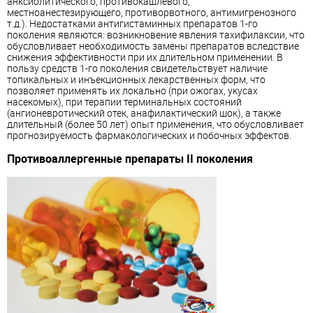
анксиолитического, противокашлевого,
местноанестезирующего, противорвотного, антимигренозного
т.д.). Недостатками антигистаминных препаратов 1-го
поколения являются: возникновение явления тахифилаксии, что
обусловливает необходимость замены препаратов вследствие
снижения эффективности при их длительном применении. В
пользу средств 1-го поколения свидетельствует наличие
топикальных и инъекционных лекарственных форм, что
позволяет применять их локально (при ожогах, укусах
насекомых), при терапии терминальных состояний
(ангионевротический отек, анафилактический шок), а также
длительный (более 50 лет) опыт применения, что обусловливает
прогнозируемость фармакологических и побочных эффектов.
Противоаллергенные препараты II поколения