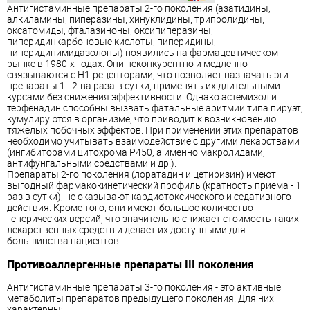
Антигистаминные препараты 2-го поколения (азатидины,
алкиламины, пиперазины, хинуклидины, трипролидины,
оксатомиды, фталазиноны, оксипиперазины,
пиперидинкарбоновые кислоты, пиперидины,
пиперидинимидазолоны) появились на фармацевтическом
рынке в 1980-х годах. Они неконкурентно и медленно
связываются с Н1-рецепторами, что позволяет назначать эти
препараты 1 - 2-ва раза в сутки, применять их длительными
курсами без снижения эффективности. Однако астемизол и
терфенадин способны вызвать фатальные аритмии типа пируэт,
кумулируются в организме, что приводит к возникновению
тяжелых побочных эффектов. При применении этих препаратов
необходимо учитывать взаимодействие с другими лекарствами
(ингибиторами цитохрома Р450, а именно макролидами,
антифунгальными средствами и др.).
Препараты 2-го поколения (лоратадин и цетиризин) имеют
выгодный фармакокинетический профиль (кратность приема - 1
раз в сутки), не оказывают кардиотоксического и седативного
действия. Кроме того, они имеют большое количество
генерических версий, что значительно снижает стоимость таких
лекарственных средств и делает их доступными для
большинства пациентов.
Противоаллергенные препараты III поколения
Антигистаминные препараты 3-го поколения - это активные
метаболиты препаратов предыдущего поколения. Для них
характерны: