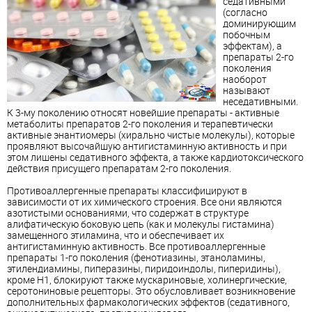
седативными
(согласно
доминирующим
побочным
эффектам), а
препараты 2-го
поколения
наоборот
называют
неседативными.
К 3-му поколению относят новейшие препараты - активные
метаболиты препаратов 2-го поколения и терапевтически
активные энантиомеры (хирально чистые молекулы), которые
проявляют высочайшую антигистаминную активность и при
этом лишены седативного эффекта, а также кардиотоксического
действия присущего препаратам 2-го поколения.
Противоаллергенные препараты классифицируют в
зависимости от их химического строения. Все они являются
азотистыми основаниями, что содержат в структуре
алифатическую боковую цепь (как и молекулы гистамина)
замещенного этиламина, что и обеспечивает их
антигистаминную активность. Все противоаллергенные
препараты 1-го поколения (фенотиазины, этаноламины,
этилендиамины, пиперазины, пиридоиндолы, пиперидины),
кроме Н1, блокируют также мускариновые, холинергические,
серотониновые рецепторы. Это обусловливает возникновение
дополнительных фармакологических эффектов (седативного,