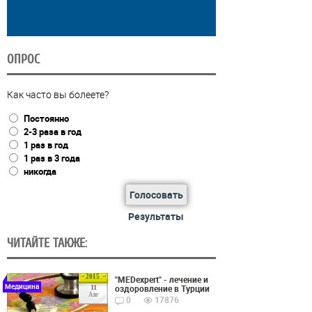
ОПРОС
Как часто вы болеете?
Постоянно
2-3 раза в год
1 раз в год
1 раз в 3 года
никогда
Голосовать
Результаты
ЧИТАЙТЕ ТАКЖЕ:
2015
"MEDexpert" - лечение и
Медицина
оздоровление в Турции
11
Авг
0
17876