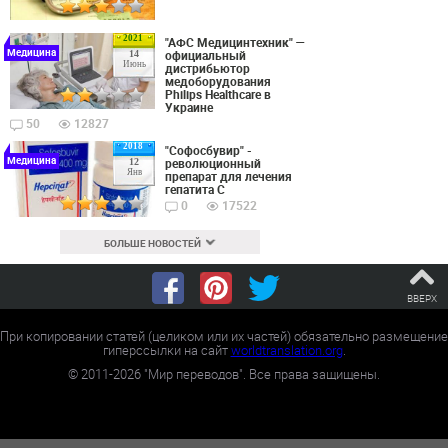
2021
"АФС Медицинтехник" —
Медицина
официальный
14
Июнь
дистрибьютор
медоборудования
Philips Healthcare в
Украине
50
12827
2018
"Софосбувир" -
Медицина
революционный
12
Янв
препарат для лечения
гепатита С
0
17522
БОЛЬШЕ НОВОСТЕЙ
ВВЕРХ
При копировании статей (целиком или их частей) обязательно размещение
гиперссылки на сайт
worldtranslation.org
.
©
2011-2026
"Мир переводов". Все права защищены.