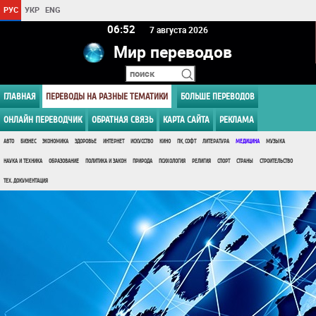
РУС
УКР
ENG
06 52
7 августа 2026
Мир переводов
ГЛАВНАЯ
ПЕРЕВОДЫ НА РАЗНЫЕ ТЕМАТИКИ
БОЛЬШЕ ПЕРЕВОДОВ
ОНЛАЙН ПЕРЕВОДЧИК
ОБРАТНАЯ СВЯЗЬ
КАРТА САЙТА
РЕКЛАМА
АВТО
БИЗНЕС
ЭКОНОМИКА
ЗДОРОВЬЕ
ИНТЕРНЕТ
ИСКУССТВО
КИНО
ПК, СОФТ
ЛИТЕРАТУРА
МЕДИЦИНА
МУЗЫКА
НАУКА И ТЕХНИКА
ОБРАЗОВАНИЕ
ПОЛИТИКА И ЗАКОН
ПРИРОДА
ПСИХОЛОГИЯ
РЕЛИГИЯ
СПОРТ
СТРАНЫ
СТРОИТЕЛЬСТВО
ТЕХ. ДОКУМЕНТАЦИЯ