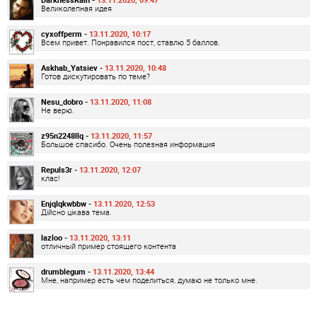
Великолепная идея
cyxoffperm -
13.11.2020, 10:17
Всем привет. Понравился пост, ставлю 5 баллов.
Askhab_Yatsiev -
13.11.2020, 10:48
Готов дискутировать по теме?
Nesu_dobro -
13.11.2020, 11:08
Не верю.
z95n2248llq -
13.11.2020, 11:57
Большое спасибо. Очень полезная информация
Repuls3r -
13.11.2020, 12:07
клас!
Enjqlqkwbbw -
13.11.2020, 12:53
Дійсно цікава тема.
lazloo -
13.11.2020, 13:11
отличный пример стоящего контента
drumblegum -
13.11.2020, 13:44
Мне, например есть чем поделиться, думаю не только мне.