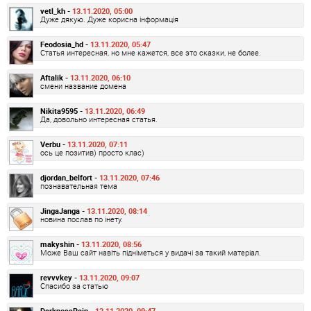
vetl_kh -
13.11.2020, 05:00
Дуже дякую. Дуже корисна інформація
Feodosia_hd -
13.11.2020, 05:47
Статья интересная, но мне кажется, все это сказки, не более.
Aftalik -
13.11.2020, 06:10
смени название домена
Nikita9595 -
13.11.2020, 06:49
Да, довольно интересная статья.
Verbu -
13.11.2020, 07:11
ось це позитив) просто клас)
djordan_belfort -
13.11.2020, 07:46
познавательная тема
JingaJanga -
13.11.2020, 08:14
новина послав по інету.
makyshin -
13.11.2020, 08:56
Може Ваш сайт навіть підніметься у видачі за такий матеріал.
revvvkey -
13.11.2020, 09:07
Спасибо за статью
DarknessRain -
13.11.2020, 09:47