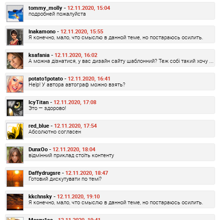
tommy_molly -
12.11.2020, 15:04
подробней пожалуйста
Inakamono -
12.11.2020, 15:55
Я конечно, мало, что смыслю в данной теме, но постараюсь осилить.
ksafania -
12.11.2020, 16:02
А можна дізнатися, у вас дизайн сайту шаблонний? Теж собі такий хочу ...
potato1potato -
12.11.2020, 16:41
Help! У автора автограф можно взять?
IcyTitan -
12.11.2020, 17:08
Это — здорово!
red_blue -
12.11.2020, 17:54
Абсолютно согласен
DunxOo -
12.11.2020, 18:04
відмінний приклад стоїть контенту
Daffydrugsre -
12.11.2020, 18:47
Готовий дискутувати по темі?
kkchnsky -
12.11.2020, 19:10
Я конечно, мало, что смыслю в данной теме, но постараюсь осилить.
Marqu1ss -
12.11.2020, 19:41