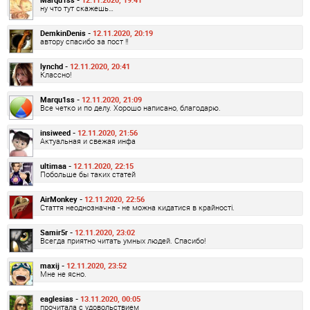
ну что тут скажешь…
DemkinDenis -
12.11.2020, 20:19
автору спасибо за пост !!
lynchd -
12.11.2020, 20:41
Классно!
Marqu1ss -
12.11.2020, 21:09
Все четко и по делу. Хорошо написано, благодарю.
insiweed -
12.11.2020, 21:56
Актуальная и свежая инфа
ultimaa -
12.11.2020, 22:15
Побольше бы таких статей
AirMonkey -
12.11.2020, 22:56
Стаття неоднозначна - не можна кидатися в крайності.
Samir5r -
12.11.2020, 23:02
Всегда приятно читать умных людей. Спасибо!
maxij -
12.11.2020, 23:52
Мне не ясно.
eaglesias -
13.11.2020, 00:05
прочитала с удовольствием