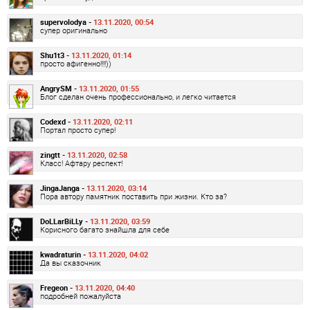
supervolodya -
13.11.2020, 00:54
супер оригинально
Shu1t3 -
13.11.2020, 01:14
просто афигенно!!!!))
AngrySM -
13.11.2020, 01:55
Блог сделан очень профессионально, и легко читается
Codexd -
13.11.2020, 02:11
Портал просто супер!
zingtt -
13.11.2020, 02:58
Класс! Афтару респект!
JingaJanga -
13.11.2020, 03:14
Пора автору памятник поставить при жизни. Кто за?
DoLLarBiLLy -
13.11.2020, 03:59
Корисного багато знайшла для себе
kwadraturin -
13.11.2020, 04:02
Да вы сказочник
Fregeon -
13.11.2020, 04:40
подробней пожалуйста