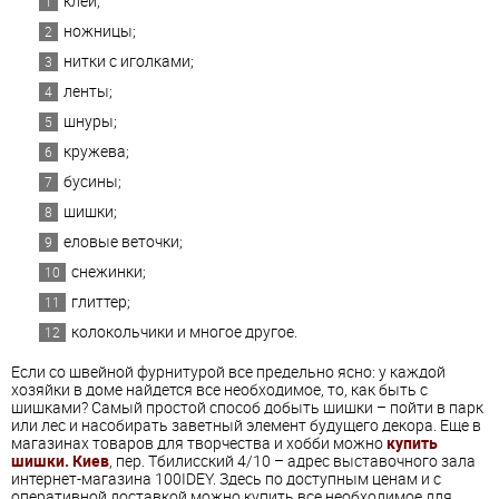
клей;
ножницы;
нитки с иголками;
ленты;
шнуры;
кружева;
бусины;
шишки;
еловые веточки;
снежинки;
глиттер;
колокольчики и многое другое.
Если со швейной фурнитурой все предельно ясно: у каждой
хозяйки в доме найдется все необходимое, то, как быть с
шишками? Самый простой способ добыть шишки – пойти в парк
или лес и насобирать заветный элемент будущего декора. Еще в
магазинах товаров для творчества и хобби можно
купить
шишки. Киев
, пер. Тбилисский 4/10 – адрес выставочного зала
интернет-магазина 100IDEY. Здесь по доступным ценам и с
оперативной доставкой можно купить все необходимое для