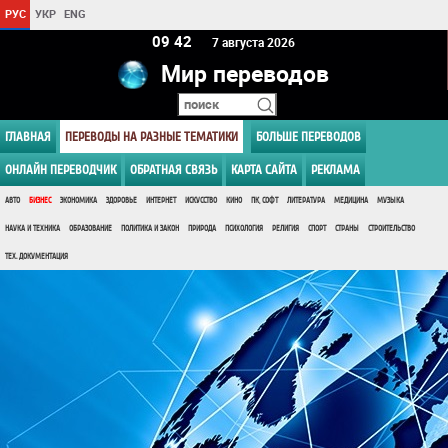
РУС
УКР
ENG
09:42
7 августа 2026
Мир переводов
ГЛАВНАЯ
ПЕРЕВОДЫ НА РАЗНЫЕ ТЕМАТИКИ
БОЛЬШЕ ПЕРЕВОДОВ
ОНЛАЙН ПЕРЕВОДЧИК
ОБРАТНАЯ СВЯЗЬ
КАРТА САЙТА
РЕКЛАМА
АВТО
БИЗНЕС
ЭКОНОМИКА
ЗДОРОВЬЕ
ИНТЕРНЕТ
ИСКУССТВО
КИНО
ПК, СОФТ
ЛИТЕРАТУРА
МЕДИЦИНА
МУЗЫКА
НАУКА И ТЕХНИКА
ОБРАЗОВАНИЕ
ПОЛИТИКА И ЗАКОН
ПРИРОДА
ПСИХОЛОГИЯ
РЕЛИГИЯ
СПОРТ
СТРАНЫ
СТРОИТЕЛЬСТВО
ТЕХ. ДОКУМЕНТАЦИЯ