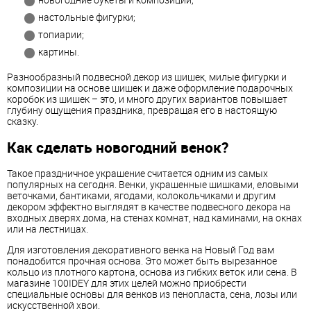
настольные фигурки;
топиарии;
картины.
Разнообразный подвесной декор из шишек, милые фигурки и
композиции на основе шишек и даже оформление подарочных
коробок из шишек – это, и много других вариантов повышает
глубину ощущения праздника, превращая его в настоящую
сказку.
Как сделать новогодний венок?
Такое праздничное украшение считается одним из самых
популярных на сегодня. Венки, украшенные шишками, еловыми
веточками, бантиками, ягодами, колокольчиками и другим
декором эффектно выглядят в качестве подвесного декора на
входных дверях дома, на стенах комнат, над каминами, на окнах
или на лестницах.
Для изготовления декоративного венка на Новый Год вам
понадобится прочная основа. Это может быть вырезанное
кольцо из плотного картона, основа из гибких веток или сена. В
магазине 100IDEY для этих целей можно приобрести
специальные основы для венков из пенопласта, сена, лозы или
искусственной хвои.