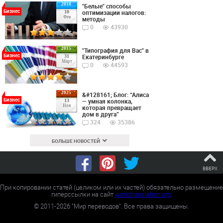
2018
"Белые" способы
Бизнес
оптимизации налогов:
10
Фев
методы
0
43930
2015
"Типография для Вас" в
Бизнес
Екатеринбурге
31
Март
0
44593
2025
&#128161; Блог: “Алиса
Бизнес
— умная колонка,
13
Ноя
которая превращает
дом в друга”
324
35386
БОЛЬШЕ НОВОСТЕЙ
ВВЕРХ
При копировании статей (целиком или их частей) обязательно размещение
гиперссылки на сайт
worldtranslation.org
.
©
2011-2026
"Мир переводов". Все права защищены.