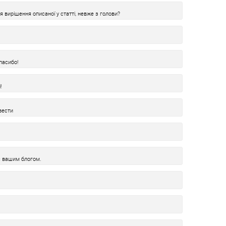
я вирішення описаної у статті, невже з голови?
пасибо!
!
вести
с вашим блогом.