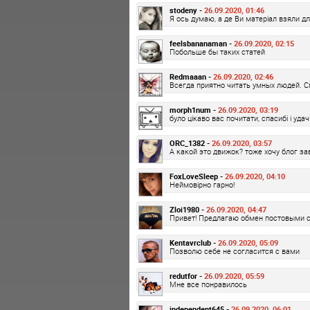
stodeny -
26.09.2020, 01:46
Я ось думаю, а де Ви матеріал взяли дл
feelsbananaman -
26.09.2020, 02:15
Побольше бы таких статей
Redmaaan -
26.09.2020, 02:46
Всегда приятно читать умных людей. С
morph1num -
26.09.2020, 03:19
було цікаво вас почитати, спасибі і удачі
ORC_1382 -
26.09.2020, 03:57
А какой это движок? тоже хочу блог за
FoxLoveSleep -
26.09.2020, 04:10
Неймовірно гарно!
Zloi1980 -
26.09.2020, 04:47
Привет! Предлагаю обмен постовыми 
Kentavrclub -
26.09.2020, 05:09
Позволю себе не согласится с вами
redutfor -
26.09.2020, 05:59
Мне все понравилось
independent645 -
26.09.2020, 06:01