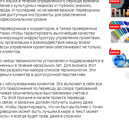
го языка в течение определенного периода времени.
Бизнес
ение о культурных нюансах и глубоких знаниях,
ода. И последнее, но не менее важное: переводчики
шие доступные инструменты для обеспечения
рофессиональном уровне.
Бизнес
 переводчиков и корректоров, а также проверенные
тами, чтобы гарантировать высочайшее качество
ционирующую инфраструктуру управления проектами,
нь организации и взаимодействия между всеми
ессы управления проектами обеспечивают не только
е клиентов.
Бизнес
что набор терминологии установлен и поддерживается в
енных в течение нескольких лет. Для бизнеса этот
утем разработки набора списков терминологии. Эти
еньги клиентов в долгосрочной перспективе.
 с обслуживанием клиентов. Это включает в себя все:
кого предложения по переводу до сбора требований,
анчивая окончательным выставлением счетов и
 По этой причине в начале проекта перевода
связи, и заказчик должен получить оценку даже
ен, чтобы гарантировать, что он был выполнен с точки
реводчик может быть лучшим в мире, а текст может
роль» и всегда будет прав, даже в сложном