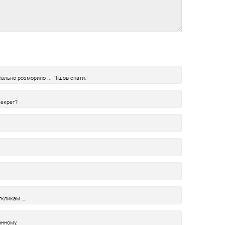
еально розморило ... Пішов спати.
секрет?
ткликам ….
нному.