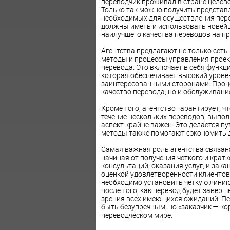
переводчик проживал в стране целево
Только так можно получить представл
необходимых для осуществления перев
должны иметь и использовать новей
наилучшего качества переводов на п
Агентства предлагают не только сеть
методы и процессы управления проек
перевода. Это включает в себя функ
которая обеспечивает высокий урове
заинтересованными сторонами. Проц
качество перевода, но и обслуживани
Кроме того, агентство гарантирует, 
течение нескольких переводов, выполн
аспект крайне важен. Это делается п
методы также помогают сэкономить д
Самая важная роль агентства связана
начиная от получения четкого и крат
консультаций, оказания услуг, и зак
оценкой удовлетворенности клиентов.
необходимо установить четкую линию 
после того, как перевод будет заверш
зрения всех имеющихся ожиданий. Пе
быть безупречным, но «заказчик — ко
переводческом мире.