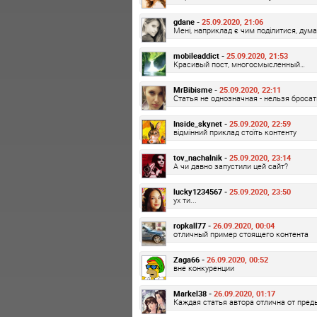
gdane -
25.09.2020, 21:06
Мені, наприклад є чим поділитися, дума
mobileaddict -
25.09.2020, 21:53
Красивый пост, многосмысленный…
MrBibisme -
25.09.2020, 22:11
Статья не однозначная - нельзя бросат
Inside_skynet -
25.09.2020, 22:59
відмінний приклад стоїть контенту
tov_nachalnik -
25.09.2020, 23:14
А чи давно запустили цей сайт?
lucky1234567 -
25.09.2020, 23:50
ух ти...
ropkall77 -
26.09.2020, 00:04
отличный пример стоящего контента
Zaga66 -
26.09.2020, 00:52
вне конкуренции
Markel38 -
26.09.2020, 01:17
Каждая статья автора отлична от преды