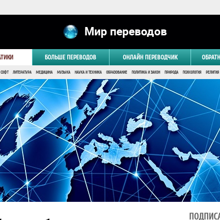
Мир переводов
АТИКИ
БОЛЬШЕ ПЕРЕВОДОВ
ОНЛАЙН ПЕРЕВОДЧИК
ОБРАТ
 СОФТ
ЛИТЕРАТУРА
МЕДИЦИНА
МУЗЫКА
НАУКА И ТЕХНИКА
ОБРАЗОВАНИЕ
ПОЛИТИКА И ЗАКОН
ПРИРОДА
ПСИХОЛОГИЯ
РЕЛИГИЯ
ПОДПИСА