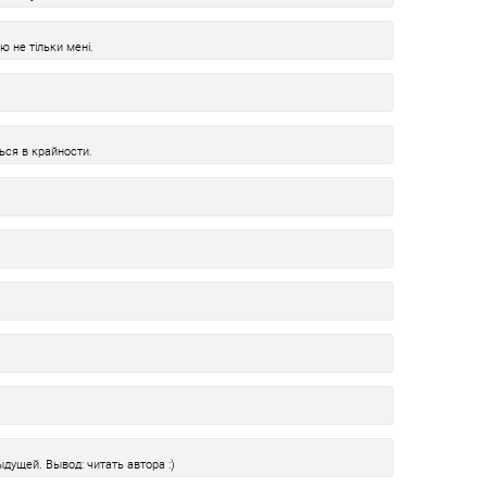
ю не тільки мені.
ься в крайности.
дущей. Вывод: читать автора :)