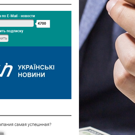
 по E-Mail - новости
4700
ить подписку
мпания самая успешнная?