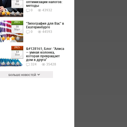
оптимизации налогов:
10
Фев
методы
0
43932
2015
"Типография для Вас" в
Екатеринбурге
31
Март
0
44593
2025
&#128161; Блог: “Алиса
— умная колонка,
13
Ноя
которая превращает
дом в друга”
324
35428
БОЛЬШЕ НОВОСТЕЙ