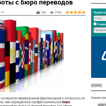
оты с бюро переводов
7:36
Подписка
125
7159
Отмен
ОПРОС
Какая ко
в интернете переводчиков-фрилансеров и попросить их
евле, чем обращение в профессиональное
бюро
 компаний выбирают второй вариант для своих