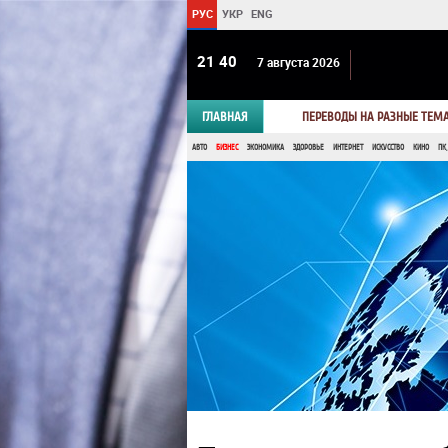
РУС
УКР
ENG
21:40
7 августа 2026
ГЛАВНАЯ
ПЕРЕВОДЫ НА РАЗНЫЕ ТЕМ
АВТО
БИЗНЕС
ЭКОНОМИКА
ЗДОРОВЬЕ
ИНТЕРНЕТ
ИСКУССТВО
КИНО
ПК,