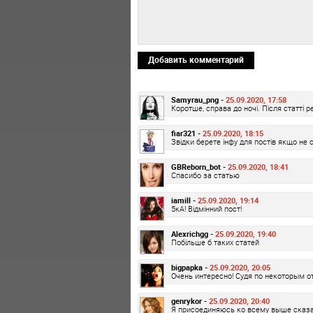
Добавить комментарий
Samyrau_png -
25.09.2020, 17:58
Коротше, справа до ночі. Після статті р
fiar321 -
25.09.2020, 18:15
Звідки берете інфу для постів якщо не 
GBReborn_bot -
25.09.2020, 18:41
Спасибо за статью
iamill -
25.09.2020, 19:14
5кА! Відмінний пост!
Alexrichgg -
25.09.2020, 19:40
Побільше б таких статей
bigpapka -
25.09.2020, 20:05
Очень интересно! Судя по некоторым о
genrykor -
25.09.2020, 20:40
Я присоединяюсь ко всему выше сказа