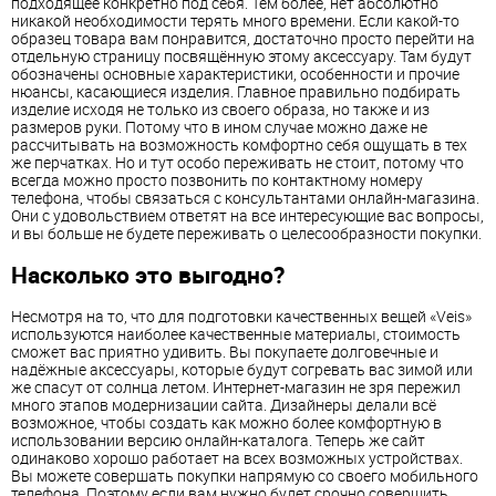
подходящее конкретно под себя. Тем более, нет абсолютно
никакой необходимости терять много времени. Если какой-то
образец товара вам понравится, достаточно просто перейти на
отдельную страницу посвящённую этому аксессуару. Там будут
обозначены основные характеристики, особенности и прочие
нюансы, касающиеся изделия. Главное правильно подбирать
изделие исходя не только из своего образа, но также и из
размеров руки. Потому что в ином случае можно даже не
рассчитывать на возможность комфортно себя ощущать в тех
же перчатках. Но и тут особо переживать не стоит, потому что
всегда можно просто позвонить по контактному номеру
телефона, чтобы связаться с консультантами онлайн-магазина.
Они с удовольствием ответят на все интересующие вас вопросы,
и вы больше не будете переживать о целесообразности покупки.
Насколько это выгодно?
Несмотря на то, что для подготовки качественных вещей «Veis»
используются наиболее качественные материалы, стоимость
сможет вас приятно удивить. Вы покупаете долговечные и
надёжные аксессуары, которые будут согревать вас зимой или
же спасут от солнца летом. Интернет-магазин не зря пережил
много этапов модернизации сайта. Дизайнеры делали всё
возможное, чтобы создать как можно более комфортную в
использовании версию онлайн-каталога. Теперь же сайт
одинаково хорошо работает на всех возможных устройствах.
Вы можете совершать покупки напрямую со своего мобильного
телефона. Поэтому если вам нужно будет срочно совершить