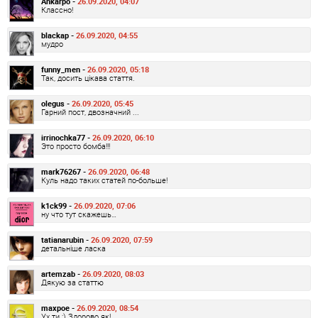
Ankarpo -
26.09.2020, 04:07
Классно!
blackap -
26.09.2020, 04:55
мудро
funny_men -
26.09.2020, 05:18
Так, досить цікава стаття.
olegus -
26.09.2020, 05:45
Гарний пост, двозначний ...
irrinochka77 -
26.09.2020, 06:10
Это просто бомба!!!
mark76267 -
26.09.2020, 06:48
Куль надо таких статей по-больше!
k1ck99 -
26.09.2020, 07:06
ну что тут скажешь…
tatianarubin -
26.09.2020, 07:59
детальніше ласка
artemzab -
26.09.2020, 08:03
Дякую за статтю
maxpoe -
26.09.2020, 08:54
Ух ти :) Здорово як!