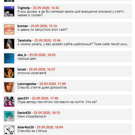
Tigrhelp -
25.09.2020, 14:42
Я ось думаю, а де Ви матеріал взяли для вирішення описаної у статті,
невже з голови?
kovtan -
25.09.2020, 15:16
А давно ли запустили этот сайт?
Taratutta -
25.09.2020, 15:46
А можно узнать, у вас дизайн сайта шаблонный? Тоже себе такой хочу…
aka_b -
25.09.2020, 16:03
хороша ідея.
lurunl -
25.09.2020, 16:57
отлично излагаете
Lasvegaslas -
25.09.2020, 17:00
Спасибі, стаття дуже допомогла.
qwe331 -
25.09.2020, 17:40
Пора автору пам'ятник поставити за життя. Хто за?
Darin420 -
25.09.2020, 18:15
Мені сподобалося!
Anar4ist20 -
25.09.2020, 18:49
Спасибо за статью