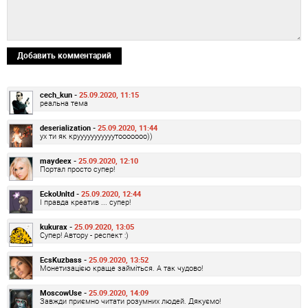
Добавить комментарий
cech_kun -
25.09.2020, 11:15
реальна тема
deserialization -
25.09.2020, 11:44
ух ти як крууууууууууутооооооо))
maydeex -
25.09.2020, 12:10
Портал просто супер!
EckoUnltd -
25.09.2020, 12:44
І правда креатив ... супер!
kukurax -
25.09.2020, 13:05
Супер! Автору - респект :)
EcsKuzbass -
25.09.2020, 13:52
Монетизацією краще займіться. А так чудово!
MoscowUse -
25.09.2020, 14:09
Завжди приємно читати розумних людей. Дякуємо!