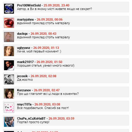
Pro100WintSold -
25.09.2020, 23:40
Автор, а Ви в якому місті живете якщо не секрет?
martyjohns -
26.09.2020, 00:06
відмінний приклад стоїть матеріалу
duckqx -
26.09.2020, 00:43
відмінний приклад стоїть матеріалу
uglyyanz -
26.09.2020, 01:13
Хе-хе, мой первый коммент :)
mark21017 -
26.09.2020, 01:50
Хорошая статья, узнал много нового!)
jecosik -
26.09.2020, 02:08
Да,жостко
Korzunov -
26.09.2020, 02:47
Про що глаголят всі ці люди в коментах?
nnycT0Ta -
26.09.2020, 03:08
Все подобається. Спасибі за пост!
ChuPa_nCuXoHaBT -
26.09.2020, 03:59
Портал просто супер!