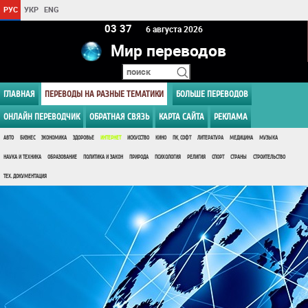
РУС
УКР
ENG
03:37
6 августа 2026
Мир переводов
ГЛАВНАЯ
ПЕРЕВОДЫ НА РАЗНЫЕ ТЕМАТИКИ
БОЛЬШЕ ПЕРЕВОДОВ
ОНЛАЙН ПЕРЕВОДЧИК
ОБРАТНАЯ СВЯЗЬ
КАРТА САЙТА
РЕКЛАМА
АВТО
БИЗНЕС
ЭКОНОМИКА
ЗДОРОВЬЕ
ИНТЕРНЕТ
ИСКУССТВО
КИНО
ПК, СОФТ
ЛИТЕРАТУРА
МЕДИЦИНА
МУЗЫКА
НАУКА И ТЕХНИКА
ОБРАЗОВАНИЕ
ПОЛИТИКА И ЗАКОН
ПРИРОДА
ПСИХОЛОГИЯ
РЕЛИГИЯ
СПОРТ
СТРАНЫ
СТРОИТЕЛЬСТВО
ТЕХ. ДОКУМЕНТАЦИЯ