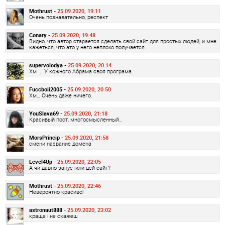
Mothrust -
25.09.2020, 19:11
Очень познавательно, респект
Conary -
25.09.2020, 19:48
Видно, что автор старается сделать свой сайт для простых людей, и мне
кажеться, что это у него неплохо получается.
supervolodya -
25.09.2020, 20:14
Хм ... У кожного Абрама своя програма.
Fuccboii2005 -
25.09.2020, 20:50
Хм… Очень даже ничего.
YouSlava69 -
25.09.2020, 21:18
Красивый пост, многосмысленный…
MorsPrincip -
25.09.2020, 21:58
смени название домена
Level4Up -
25.09.2020, 22:05
А чи давно запустили цей сайт?
Mothrust -
25.09.2020, 22:46
Невероятно красиво!
astronaut888 -
25.09.2020, 23:02
краще і не скажеш