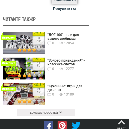
Результаты
ЧИТАЙТЕ ТАКЖЕ:
2015
"ДОГ-100" - все для
Интернет
вашего любимца
11
Авг
0
12854
2015
"Золото привидений" -
Интернет
классика слотов
27
Авг
0
12277
2015
"Кухонные" игры для
Интернет
девочек
23
Авг
0
13189
БОЛЬШЕ НОВОСТЕЙ
ВВЕРХ