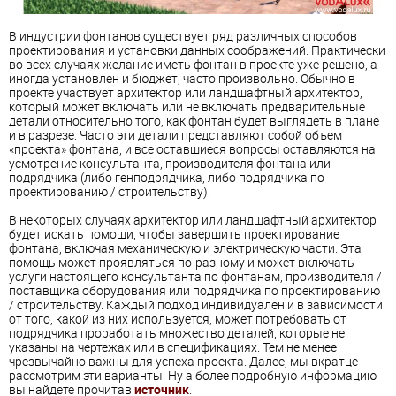
В индустрии фонтанов существует ряд различных способов
проектирования и установки данных соображений. Практически
во всех случаях желание иметь фонтан в проекте уже решено, а
иногда установлен и бюджет, часто произвольно. Обычно в
проекте участвует архитектор или ландшафтный архитектор,
который может включать или не включать предварительные
детали относительно того, как фонтан будет выглядеть в плане
и в разрезе. Часто эти детали представляют собой объем
«проекта» фонтана, и все оставшиеся вопросы оставляются на
усмотрение консультанта, производителя фонтана или
подрядчика (либо генподрядчика, либо подрядчика по
проектированию / строительству).
В некоторых случаях архитектор или ландшафтный архитектор
будет искать помощи, чтобы завершить проектирование
фонтана, включая механическую и электрическую части. Эта
помощь может проявляться по-разному и может включать
услуги настоящего консультанта по фонтанам, производителя /
поставщика оборудования или подрядчика по проектированию
/ строительству. Каждый подход индивидуален и в зависимости
от того, какой из них используется, может потребовать от
подрядчика проработать множество деталей, которые не
указаны на чертежах или в спецификациях. Тем не менее
чрезвычайно важны для успеха проекта. Далее, мы вкратце
рассмотрим эти варианты. Ну а более подробную информацию
вы найдете прочитав
источник
.