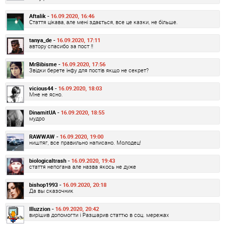
Aftalik -
16.09.2020, 16:46
Стаття цікава, але мені здається, все це казки, не більше.
tanya_de -
16.09.2020, 17:11
автору спасибо за пост !!
MrBibisme -
16.09.2020, 17:56
Звідки берете інфу для постів якщо не секрет?
vicious44 -
16.09.2020, 18:03
Мне не ясно.
DinamitUA -
16.09.2020, 18:55
мудро
RAWWAW -
16.09.2020, 19:00
ништяг, все правильно написано. Молодец!
biologicaltrash -
16.09.2020, 19:43
стаття непогана але назва якось не дуже
bishop1993 -
16.09.2020, 20:18
Да вы сказочник
Illuzzion -
16.09.2020, 20:42
вирішив допомогти і Разшарив статтю в соц. мережах