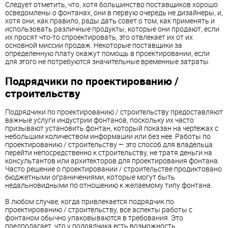
Следует отметить, что, хотя большинство поставщиков хорошо
осведомлены о фонтанах, они в первую очередь не дизайнеры, и,
хотя они, как правило, рады дать совет о том, как применять и
использовать различные продукты, которые они продают, если
их просят что-то спроектировать, это отвлекает их от их
основной миссии продаж. Некоторые поставщики за
определенную плату окажут помощь в проектировании, если
для этого не потребуются значительные временные затраты.
Подрядчики по проектированию /
строительству
Подрядчики по проектированию / строительству предоставляют
важные услуги индустрии фонтанов, поскольку их часто
призывают установить фонтан, который показан на чертежах с
небольшим количеством информации или без нее. Работы по
проектированию / строительству — это способ для владельца
перейти непосредственно к строительству, не тратя деньги на
консультантов или архитекторов для проектирования фонтана.
Часто решение о проектировании / строительстве продиктовано
бюджетными ограничениями, которые могут быть
недальновидными по отношению к желаемому типу фонтана.
В любом случае, когда привлекается подрядчик по
проектированию / строительству, все аспекты работы с
фонтаном обычно упаковываются в требования. Это
предполагает, что у подрядчика есть возможность