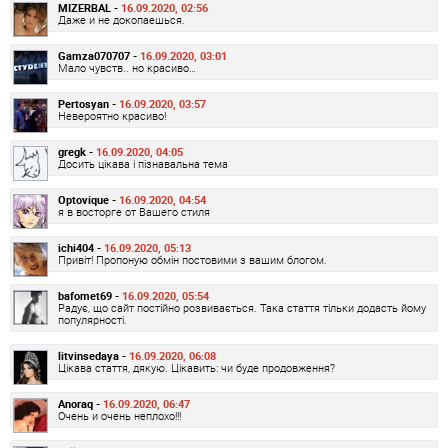
MIZERBAL -
16.09.2020, 02:56
Даже и не докопаешься.
Gamza070707 -
16.09.2020, 03:01
Мало чувств.. но красиво…
Pertosyan -
16.09.2020, 03:57
Невероятно красиво!
gregk -
16.09.2020, 04:05
Досить цікава і пізнавальна тема
Optovique -
16.09.2020, 04:54
я в восторге от Вашего стиля
ichi404 -
16.09.2020, 05:13
Привіт! Пропоную обмін постовими з вашим блогом.
bafomet69 -
16.09.2020, 05:54
Радує, що сайт постійно розвивається. Така стаття тільки додасть йому
популярності.
litvinsedaya -
16.09.2020, 06:08
Цікава стаття, дякую. Цікавить: чи буде продовження?
Anoraq -
16.09.2020, 06:47
Очень и очень неплохо!!!