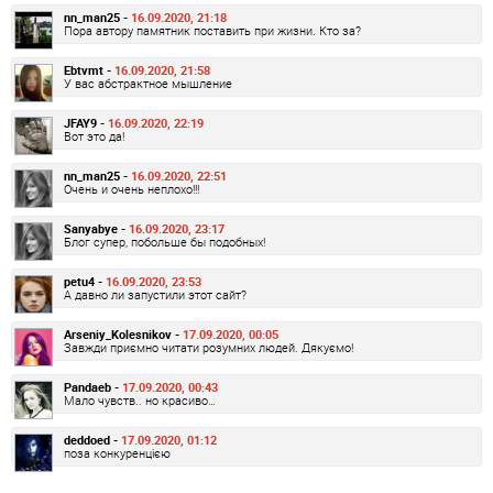
nn_man25 -
16.09.2020, 21:18
Пора автору памятник поставить при жизни. Кто за?
Ebtvmt -
16.09.2020, 21:58
У вас абстрактное мышление
JFAY9 -
16.09.2020, 22:19
Вот это да!
nn_man25 -
16.09.2020, 22:51
Очень и очень неплохо!!!
Sanyabye -
16.09.2020, 23:17
Блог супер, побольше бы подобных!
petu4 -
16.09.2020, 23:53
А давно ли запустили этот сайт?
Arseniy_Kolesnikov -
17.09.2020, 00:05
Завжди приємно читати розумних людей. Дякуємо!
Pandaeb -
17.09.2020, 00:43
Мало чувств.. но красиво…
deddoed -
17.09.2020, 01:12
поза конкуренцією