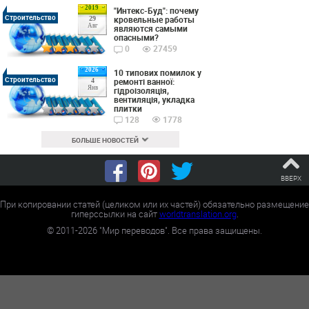
2019
"Интекс-Буд": почему
Строительство
кровельные работы
29
Авг
являются самыми
опасными?
0
27459
2026
10 типових помилок у
Строительство
ремонті ванної:
4
Янв
гідроізоляція,
вентиляція, укладка
плитки
128
1778
БОЛЬШЕ НОВОСТЕЙ
ВВЕРХ
При копировании статей (целиком или их частей) обязательно размещение
гиперссылки на сайт
worldtranslation.org
.
©
2011-2026
"Мир переводов". Все права защищены.