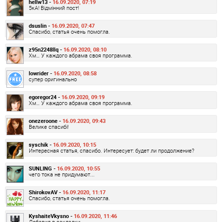
hellw13 -
16.09.2020, 07:19
5кА! Відмінний пост!
dsuslin -
16.09.2020, 07:47
Спасибо, статья очень помогла.
z95n2248llq -
16.09.2020, 08:10
Хм… У каждого абрама своя программа.
lowrider -
16.09.2020, 08:58
супер оригинально
egoregor24 -
16.09.2020, 09:19
Хм… У каждого абрама своя программа.
onezeroone -
16.09.2020, 09:43
Велике спасибі!
syschik -
16.09.2020, 10:15
Интересная статья, спасибо. Интересует: будет ли продолжение?
SUNLING -
16.09.2020, 10:55
чего тока не придумают...
ShirokovAV -
16.09.2020, 11:17
Спасибо, статья очень помогла.
KyshaiteVkysno -
16.09.2020, 11:46
Добавил в закладки