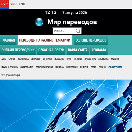
РУС
УКР
ENG
12:12
7 августа 2026
Мир переводов
ГЛАВНАЯ
ПЕРЕВОДЫ НА РАЗНЫЕ ТЕМАТИКИ
БОЛЬШЕ ПЕРЕВОДОВ
ОНЛАЙН ПЕРЕВОДЧИК
ОБРАТНАЯ СВЯЗЬ
КАРТА САЙТА
РЕКЛАМА
АВТО
БИЗНЕС
ЭКОНОМИКА
ЗДОРОВЬЕ
ИНТЕРНЕТ
ИСКУССТВО
КИНО
ПК, СОФТ
ЛИТЕРАТУРА
МЕДИЦИНА
МУЗЫКА
НАУКА И ТЕХНИКА
ОБРАЗОВАНИЕ
ПОЛИТИКА И ЗАКОН
ПРИРОДА
ПСИХОЛОГИЯ
РЕЛИГИЯ
СПОРТ
СТРАНЫ
СТРОИТЕЛЬСТВО
ТЕХ. ДОКУМЕНТАЦИЯ