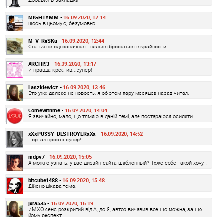
MIGHTYMM -
16.09.2020, 12:14
щось в цьому є, безумовно
M_V_RuSKa -
16.09.2020, 12:44
Статья не однозначная - нельзя бросаться в крайности.
ARCHI93 -
16.09.2020, 13:17
И правда креатив...супер!
Laszkiewicz -
16.09.2020, 13:46
Это уже далеко не новость, я об этом пару месяцев назад читал.
Comewithme -
16.09.2020, 14:04
Я звичайно, мало, що тямлю в даній темі, але постараюся осилити.
xXxPUSSY_DESTROYERxXx -
16.09.2020, 14:52
Портал просто супер!
mdpv7 -
16.09.2020, 15:05
А можно узнать, у вас дизайн сайта шаблонный? Тоже себе такой хочу…
bitcube1488 -
16.09.2020, 15:48
Дійсно цікава тема.
jora535 -
16.09.2020, 16:19
ИМХО сенс розкритий від А, до Я, автор вичавив все що можна, за що
йому респект!