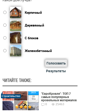
Кирпичный
Деревянный
С блоков
Железобетонный
Голосовать
Результаты
ЧИТАЙТЕ ТАКЖЕ:
2019
"ЕвроКровля": ТОП 7
Строительство
самых популярных
21
Фев
кровельных материалов
0
25463