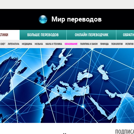
Мир переводов
АТИКИ
БОЛЬШЕ ПЕРЕВОДОВ
ОНЛАЙН ПЕРЕВОДЧИК
ОБРАТ
 СОФТ
ЛИТЕРАТУРА
МЕДИЦИНА
МУЗЫКА
НАУКА И ТЕХНИКА
ОБРАЗОВАНИЕ
ПОЛИТИКА И ЗАКОН
ПРИРОДА
ПСИХОЛОГИЯ
РЕЛИГИЯ
ПОДПИСА