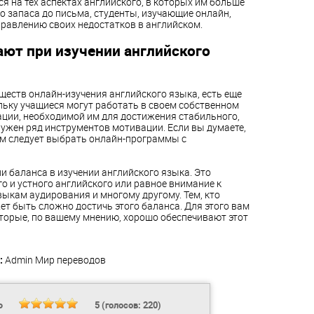
я на тех аспектах английского, в которых им больше
о запаса до письма, студенты, изучающие онлайн,
равлению своих недостатков в английском.
ают при изучении английского
ств онлайн-изучения английского языка, есть еще
льку учащиеся могут работать в своем собственном
ации, необходимой им для достижения стабильного,
нужен ряд инструментов мотивации. Если вы думаете,
ам следует выбрать онлайн-программы с
и баланса в изучении английского языка. Это
 и устного английского или равное внимание к
выкам аудирования и многому другому. Тем, кто
ет быть сложно достичь этого баланса. Для этого вам
оторые, по вашему мнению, хорошо обеспечивают этот
:
Admin
Мир переводов
Ь
5
(голосов:
220
)