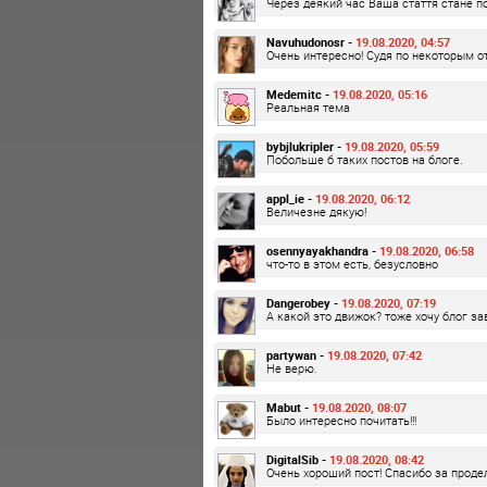
Через деякий час Ваша стаття стане по
Navuhudonosr -
19.08.2020, 04:57
Очень интересно! Судя по некоторым о
Medemitc -
19.08.2020, 05:16
Реальная тема
bybjlukripler -
19.08.2020, 05:59
Побольше б таких постов на блоге.
appl_ie -
19.08.2020, 06:12
Величезне дякую!
osennyayakhandra -
19.08.2020, 06:58
что-то в этом есть, безусловно
Dangerobey -
19.08.2020, 07:19
А какой это движок? тоже хочу блог за
partywan -
19.08.2020, 07:42
Не верю.
Mabut -
19.08.2020, 08:07
Было интересно почитать!!!
DigitalSib -
19.08.2020, 08:42
Очень хороший пост! Спасибо за проде