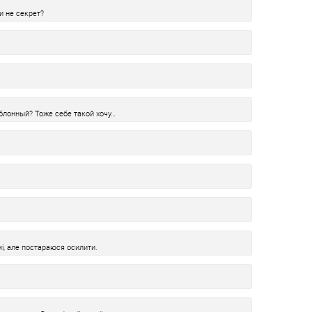
и не секрет?
аблонный? Тоже себе такой хочу…
мі, але постараюся осилити.