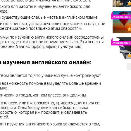
кого для работы и изучением английского для
еде.
ь существующие слабые места в английском языке.
Образование,
х как письмо, устная речь или понимание на слух, они
ое специально посвящено этим слабостям.
раммы по изучению английского онлайн сосредоточены
 дать студентам полное понимание языка. Эти аспекты
Образование,
оварный запас, орфографию, пунктуацию,
изучения английского онлайн:
ом является то, что учащиеся лучше контролируют
ая возможность помочь вам уделять больше времени
ыка.
лийский в традиционном классе, они должны
в классе. Или им, возможно, придется двигаться со
жности. Онлайн-изучение английского языка
коростью, которая им подходит, и овладевать
стей.
йн-изучения английского языка заключается в том,