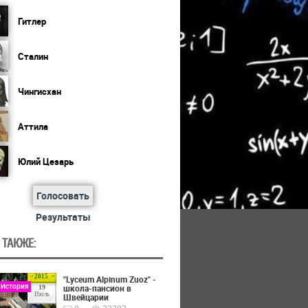
Гитлер
Сталин
Чингисхан
Аттила
Юлий Цезарь
Голосовать
Результаты
 ТАКЖЕ:
2015
"Lyceum Alpinum Zuoz" -
 История
школа-пансион в
19
Июль
Швейцарии