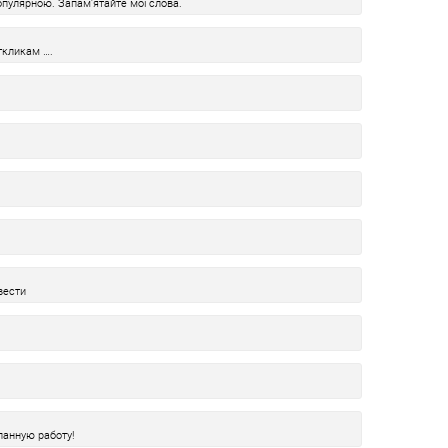
пулярною. Запам'ятайте мої слова.
ткликам ….
вести
ланную работу!