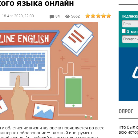
кого языка онлайн
18 Авг 2020
, 22:00
Подписка
84
5662
Отмен
ОПРОС
Кто был 
 и облегчение жизни человека проявляется во всех
всю исто
о интернет-образование — важный инструмент,
 обучения. Английский язык сегодня считается