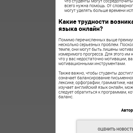
что студенты могут сосредоточитьс
всего нужна помощь. От словарног
могут уделять больше времени исп
Какие трудности возник
языка онлайн?
Помимо перечисленных выше преимуще
несколько серьезных проблем. Поско
темпе, они могут быть лишены мотив
измеримого прогресса. Для этого им 
что у вас недостаточно мотивации, в
мотивационными инструментами.
Также важно, чтобы студенты достигл
означает балансирование письменного
лексике, орфографии, грамматике, на
изучает английский язык онлайн, мож
следует обратиться к программам, к
баланс.
Автор
ОЦЕНИТЬ НОВОСТ