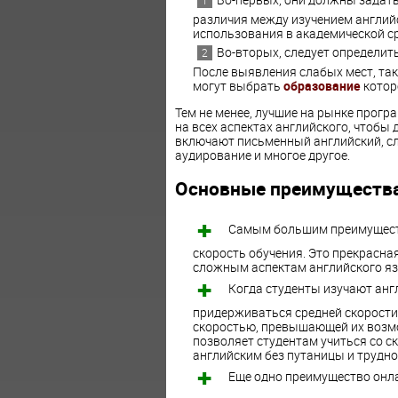
различия между изучением английс
использования в академической ср
Во-вторых, следует определит
После выявления слабых мест, таки
могут выбрать
образование
котор
Тем не менее, лучшие на рынке прог
на всех аспектах английского, чтобы
включают письменный английский, сл
аудирование и многое другое.
Основные преимущества 
Самым большим преимуществ
скорость обучения. Это прекрасн
сложным аспектам английского яз
Когда студенты изучают анг
придерживаться средней скорости 
скоростью, превышающей их возмо
позволяет студентам учиться со с
английским без путаницы и трудно
Еще одно преимущество онла