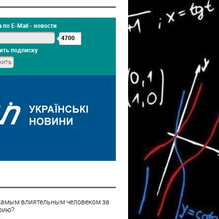
 по E-Mail - новости
4700
ить подписку
самым влиятельным человеком за
рию?