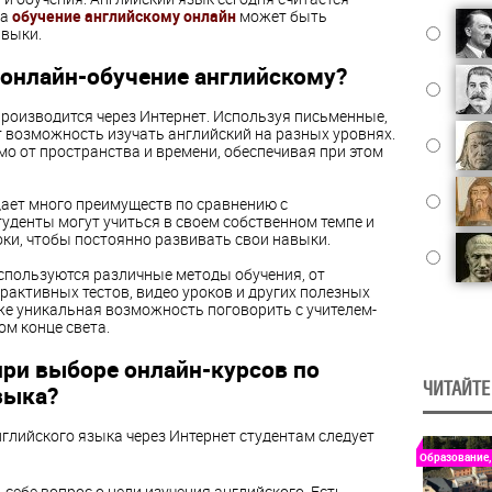
 а
обучение английскому онлайн
может быть
авыки.
 онлайн-обучение английскому?
производится через Интернет. Используя письменные,
т возможность изучать английский на разных уровнях.
о от пространства и времени, обеспечивая при этом
дает много преимуществ по сравнению с
уденты могут учиться в своем собственном темпе и
ки, чтобы постоянно развивать свои навыки.
используются различные методы обучения, от
ерактивных тестов, видео уроков и других полезных
же уникальная возможность поговорить с учителем-
ом конце света.
при выборе онлайн-курсов по
ЧИТАЙТЕ
зыка?
глийского языка через Интернет студентам следует
Образование,
себе вопрос о цели изучения английского. Есть