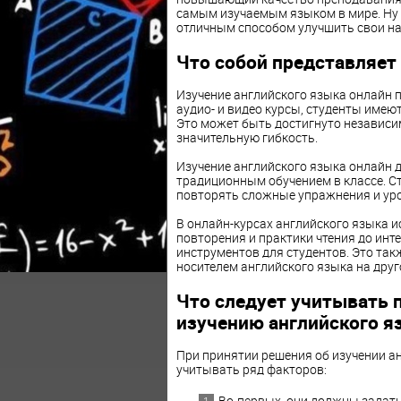
самым изучаемым языком в мире. Ну
отличным способом улучшить свои н
Что собой представляет
Изучение английского языка онлайн 
аудио- и видео курсы, студенты имею
Это может быть достигнуто независим
значительную гибкость.
Изучение английского языка онлайн 
традиционным обучением в классе. Ст
повторять сложные упражнения и уро
В онлайн-курсах английского языка 
повторения и практики чтения до инт
инструментов для студентов. Это так
носителем английского языка на друг
Что следует учитывать 
изучению английского я
При принятии решения об изучении ан
учитывать ряд факторов:
Во-первых, они должны задать 