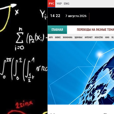
РУС
УКР
ENG
14 22
7 августа 2026
ГЛАВНАЯ
ПЕРЕВОДЫ НА РАЗНЫЕ ТЕМ
АВТО
БИЗНЕС
ЭКОНОМИКА
ЗДОРОВЬЕ
ИНТЕРНЕТ
ИСКУССТВО
КИНО
ПК,