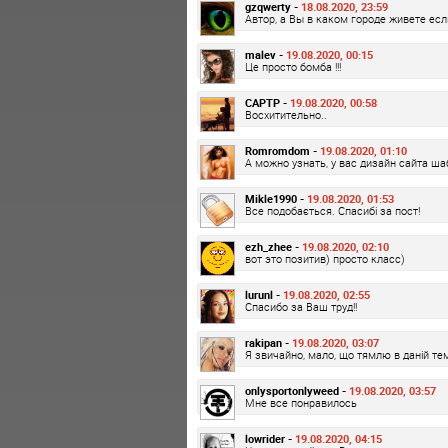
gzqwerty -
18.08.2020, 23:59
Автор, а Вы в каком городе живете есл
malev -
19.08.2020, 00:15
Це просто бомба !!!
CAPTP -
19.08.2020, 00:58
Восхитительно..
Romromdom -
19.08.2020, 01:10
А можно узнать, у вас дизайн сайта ш
Mikle1990 -
19.08.2020, 01:53
Все подобається. Спасибі за пост!
ezh_zhee -
19.08.2020, 02:10
вот это позитив) просто класс)
lurunl -
19.08.2020, 02:55
Спасибо за Ваш труд!!
rakipan -
19.08.2020, 03:07
Я звичайно, мало, що тямлю в даній те
onlysportonlyweed -
19.08.2020, 03:57
Мне все понравилось
lowrider -
19.08.2020, 04:15