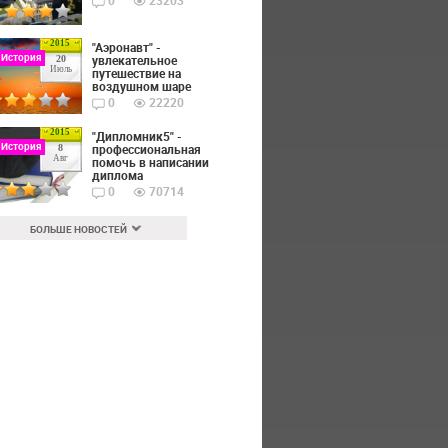
0
23203
2015
"Аэронавт" -
 История
увлекательное
20
Июль
путешествие на
воздушном шаре
0
22220
2015
"Дипломник5" -
 История
профессиональная
8
Авг
помочь в написании
диплома
0
70714
БОЛЬШЕ НОВОСТЕЙ