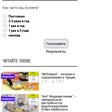
Как часто вы болеете?
Постоянно
2-3 раза в год
1 раз в год
1 раз в 3 года
никогда
Голосовать
Результаты
ЧИТАЙТЕ ТАКЖЕ:
2015
"MEDexpert" - лечение и
Медицина
оздоровление в Турции
11
Авг
0
17917
2021
"АФС Медицинтехник" —
Медицина
официальный
14
Июнь
дистрибьютор
медоборудования
Philips Healthcare в