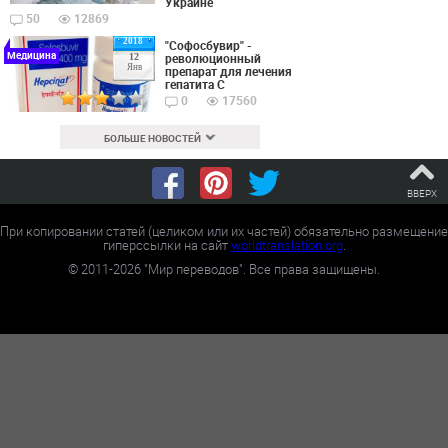
Украине
50
12869
2018
"Софосбувир" -
Медицина
революционный
12
Янв
препарат для лечения
гепатита С
0
17560
БОЛЬШЕ НОВОСТЕЙ
ВВЕРХ
При копировании статей (целиком или их частей) обязательно размещение
гиперссылки на сайт
worldtranslation.org
.
©
2011-2026
"Мир переводов". Все права защищены.