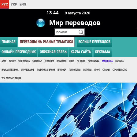
РУС
УКР
ENG
13 44
9 августа 2026
Мир переводов
ГЛАВНАЯ
ПЕРЕВОДЫ НА РАЗНЫЕ ТЕМАТИКИ
БОЛЬШЕ ПЕРЕВОДОВ
ОНЛАЙН ПЕРЕВОДЧИК
ОБРАТНАЯ СВЯЗЬ
КАРТА САЙТА
РЕКЛАМА
АВТО
БИЗНЕС
ЭКОНОМИКА
ЗДОРОВЬЕ
ИНТЕРНЕТ
ИСКУССТВО
КИНО
ПК, СОФТ
ЛИТЕРАТУРА
МЕДИЦИНА
МУЗЫКА
НАУКА И ТЕХНИКА
ОБРАЗОВАНИЕ
ПОЛИТИКА И ЗАКОН
ПРИРОДА
ПСИХОЛОГИЯ
РЕЛИГИЯ
СПОРТ
СТРАНЫ
СТРОИТЕЛЬСТВО
ТЕХ. ДОКУМЕНТАЦИЯ