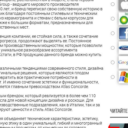
Group - ведущего мирового производителя
0 лет, и бренд переписал свою собственную историю в
ик благодаря постоянным стилевым и техническим
з керамогранита и стенам с белым корпусом для
акже к большим форматам, предназначенным для
ественных мест.
ция компании, ее стойкая сила, а также сочетание
прогресса, продолжают выделять ее. Постоянное
ым производственным мощностям, которые позволили
 уникальное разнообразие ассортимента
 Кстати, в РФ продукцию данного бренда можно купить
азличными тенденциями современного стиля, дизайна
игинальные решения, которые являются плодом
вратить все практические потребности в
. И именно сочетание эстетики и функциональности,
вляется главным превосходством Atlas Concorde.
ым брендом, который реализуется в более чем 110
осла для новой концепции дизайна и роскоши. Для
изводственные подразделения, как в Италии, так и за
руют ценности и стиль Atlas Concorde.
ЧИТАЙТЕ
 объединяет технические характеристики, эстетику,
ную этику в один уникальный, гибкий и многогранный
венным процессом, от концепции до готового