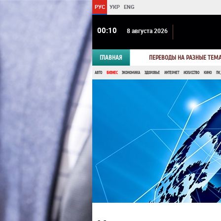
РУС
УКР
ENG
00 10
8 августа 2026
ГЛАВНАЯ
ПЕРЕВОДЫ НА РАЗНЫЕ ТЕМ
АВТО
БИЗНЕС
ЭКОНОМИКА
ЗДОРОВЬЕ
ИНТЕРНЕТ
ИСКУССТВО
КИНО
ПК,