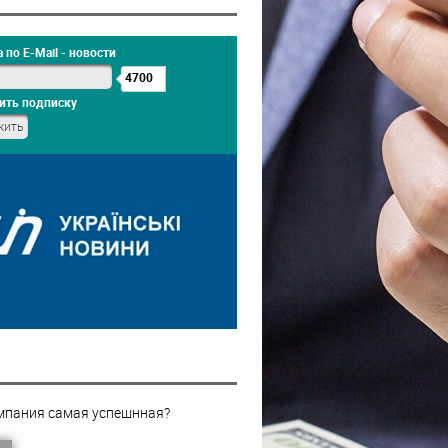
 по E-Mail - новости
4700
ить подписку
мпания самая успешнная?