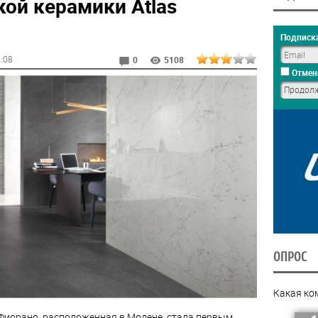
ой керамики Atlas
Подписка
1:08
0
5108
Отмен
ОПРОС
Какая ко
 Фиорано, расположенная в Модене, стала первым