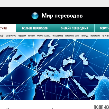
Мир переводов
АТИКИ
БОЛЬШЕ ПЕРЕВОДОВ
ОНЛАЙН ПЕРЕВОДЧИК
ОБРАТ
 СОФТ
ЛИТЕРАТУРА
МЕДИЦИНА
МУЗЫКА
НАУКА И ТЕХНИКА
ОБРАЗОВАНИЕ
ПОЛИТИКА И ЗАКОН
ПРИРОДА
ПСИХОЛОГИЯ
РЕЛИГИЯ
ПОДПИСА