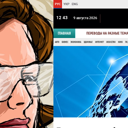
РУС
УКР
ENG
12:43
9 августа 2026
ГЛАВНАЯ
ПЕРЕВОДЫ НА РАЗНЫЕ ТЕМ
АВТО
БИЗНЕС
ЭКОНОМИКА
ЗДОРОВЬЕ
ИНТЕРНЕТ
ИСКУССТВО
КИНО
ПК,