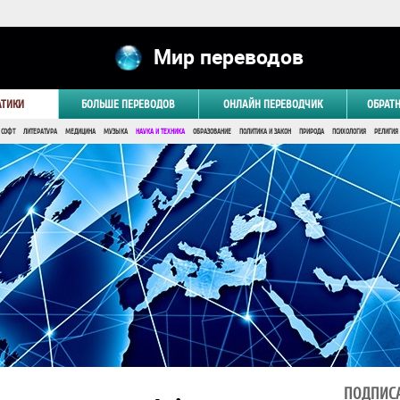
Мир переводов
АТИКИ
БОЛЬШЕ ПЕРЕВОДОВ
ОНЛАЙН ПЕРЕВОДЧИК
ОБРАТ
 СОФТ
ЛИТЕРАТУРА
МЕДИЦИНА
МУЗЫКА
НАУКА И ТЕХНИКА
ОБРАЗОВАНИЕ
ПОЛИТИКА И ЗАКОН
ПРИРОДА
ПСИХОЛОГИЯ
РЕЛИГИЯ
ПОДПИСА