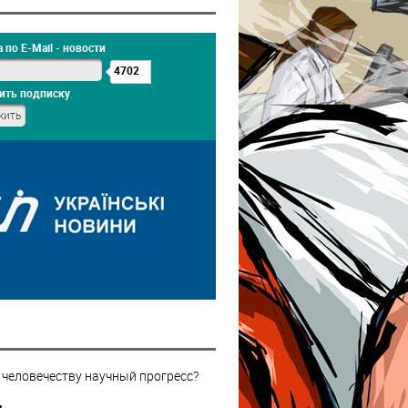
 по E-Mail - новости
4702
ить подписку
 человечеству научный прогресс?
н