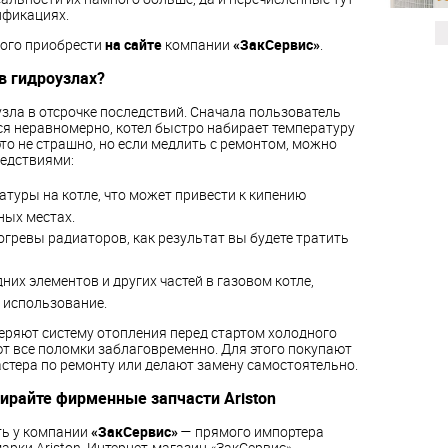
ификациях.
рого приобрести
на сайте
компании
«ЗакСервис»
.
в гидроузлах?
зла в отсрочке последствий. Сначала пользователь
ся неравномерно, котел быстро набирает температуру
это не страшно, но если медлить с ремонтом, можно
ледствиями:
туры на котле, что может привести к кипению
ных местах.
ревы радиаторов, как результат вы будете тратить
их элементов и других частей в газовом котле,
 использование.
ряют систему отопления перед стартом холодного
ют все поломки заблаговременно. Для этого покупают
стера по ремонту или делают замену самостоятельно.
ирайте фирменные запчасти Ariston
ть у компании
«ЗакСервис»
— прямого импортера
арки Ariston. Интернет-магазин «ЗакСервис»