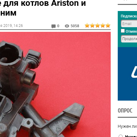
 для котлов Ariston и
 ним
Подписка
оя 2019
, 14:26
0
5058
Отмен
ОПРОС
Нужен ли
Нуже