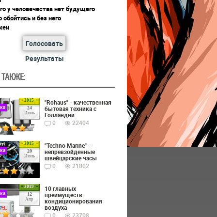
го у человечества нет будущего
 обойтись и без него
жен
Голосовать
Результаты
 ТАКЖЕ:
2015
"Rohaus" - качественная
ика
бытовая техника с
24
Июль
Голландии
0
22404
2015
"Techno Marine" -
ика
непревзойденные
20
Июль
швейцарские часы
0
21802
2019
10 главных
ика
преимуществ
12
Апр
кондиционирования
воздуха
0
23708