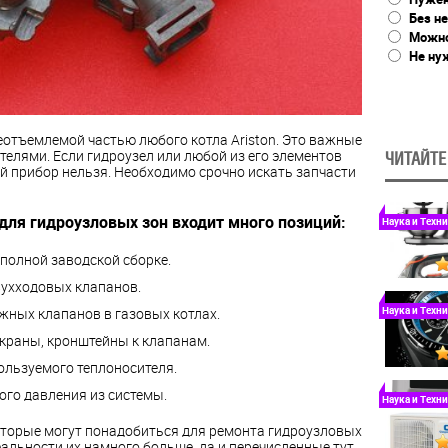
Без не
Можно
Не ну
еотъемлемой частью любого котла Ariston. Это важные
елями. Если гидроузел или любой из его элементов
ЧИТАЙТЕ
й прибор нельзя. Необходимо срочно искать запчасти
для гидроузловых зон входит много позиций:
Наука и Техн
полной заводской сборке.
вухходовых клапанов.
Наука и Техн
ожных клапанов в газовых котлах.
 краны, кронштейны к клапанам.
ользуемого теплоносителя.
го давления из системы.
Наука и Техн
оторые могут понадобиться для ремонта гидроузловых
еальности их намного больше, да и перечисленные тут