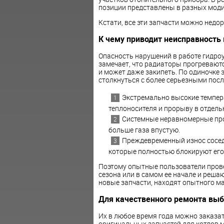
позиции представлены в разных мод
Кстати, все эти запчасти можно недо
К чему приводит неисправность 
Опасность нарушений в работе гидроу
замечает, что радиаторы прогревают
и может даже закипеть. По одиночке 
столкнуться с более серьезными пос
Экстремально высокие темпера
теплоносителя и прорыву в отдель
Системные неравномерные прог
больше газа впустую.
Преждевременный износ соседн
которые полностью блокируют его
Поэтому опытные пользователи прове
сезона или в самом ее начале и реша
новые запчасти, находят опытного ма
Для качественного ремонта выб
Их в любое время года можно заказа
оригинальных запчастей для котлов м