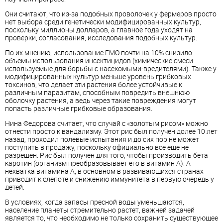
Они считают, что из-за подобных проволочек у фермеров просто
нет выбора среди генетически модифицированных культур,
поскольку миллионы долларов, а главное года уходят на
проверки, согласования, исследования подобных культур.
По их мнению, использование ГМО почти на 10% снизило
объемы использования инсектицидов (химические смеси
используемые для борьбы с насекомыми-вредителями). Также у
модифицированных культур меньше уровень грибковых
токсинов, что делает эти растения более устойчивые к
различным паразитам, способным повредить внешнюю
оболочку растения, а ведь через такие повреждения могут
попасть различные грибковые образования.
Нина Федорова
считает, что случай с «золотым рисом» можно
отнести просто к вандализму. Этот рис был получен долее 10 лет
назад, проходил полевые испытания и до сих пор не может
поступить в продажу, поскольку официально все еще не
разрешен. Рис был получен для того, чтобы производить бета
каротин (организм преобразовывает его в витамин А). А
нехватка витамина А, в основном в развивающихся странах
приводит к слепоте и снижению иммунитета в первую очередь у
детей.
В условиях, когда запасы пресной воды уменьшаются,
население планеты стремительно растет, важней задачей
является то, что необходимо не только сохранить существующее