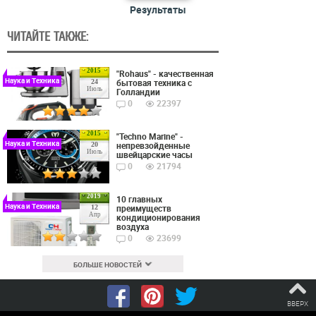
Результаты
ЧИТАЙТЕ ТАКЖЕ:
2015
"Rohaus" - качественная
Наука и Техника
бытовая техника с
24
Июль
Голландии
0
22397
2015
"Techno Marine" -
Наука и Техника
непревзойденные
20
Июль
швейцарские часы
0
21794
2019
10 главных
Наука и Техника
преимуществ
12
Апр
кондиционирования
воздуха
0
23699
БОЛЬШЕ НОВОСТЕЙ
ВВЕРХ