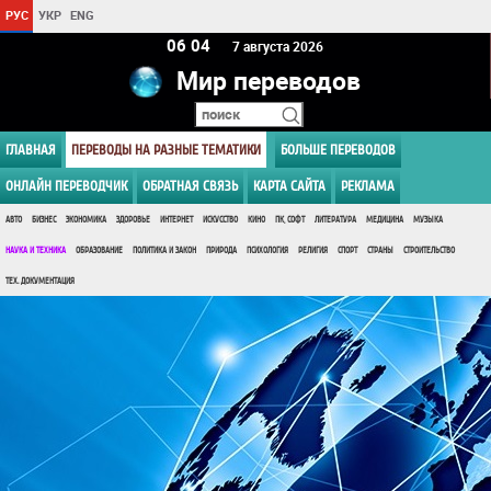
РУС
УКР
ENG
06:04
7 августа 2026
Мир переводов
ГЛАВНАЯ
ПЕРЕВОДЫ НА РАЗНЫЕ ТЕМАТИКИ
БОЛЬШЕ ПЕРЕВОДОВ
ОНЛАЙН ПЕРЕВОДЧИК
ОБРАТНАЯ СВЯЗЬ
КАРТА САЙТА
РЕКЛАМА
АВТО
БИЗНЕС
ЭКОНОМИКА
ЗДОРОВЬЕ
ИНТЕРНЕТ
ИСКУССТВО
КИНО
ПК, СОФТ
ЛИТЕРАТУРА
МЕДИЦИНА
МУЗЫКА
НАУКА И ТЕХНИКА
ОБРАЗОВАНИЕ
ПОЛИТИКА И ЗАКОН
ПРИРОДА
ПСИХОЛОГИЯ
РЕЛИГИЯ
СПОРТ
СТРАНЫ
СТРОИТЕЛЬСТВО
ТЕХ. ДОКУМЕНТАЦИЯ