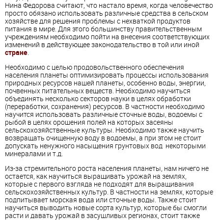
Нина Федорова
считают, что настало время, когда человечество
просто обязано использовать различные средства в сельском
хозяйстве для решения проблемы с нехваткой продуктов
питания в мире. Для этого большинству правительственным
учреждениям необходимо пойти на внесения соответствующих
изменений в действующее законодательство в той или иной
стране
.
Необходимо с целью продовольственного обеспечения
населения планеты оптимизировать процессы использования
природных ресурсов нашей планеты, особенно воды, энергии,
почвенных питательных веществ. Необходимо научиться
объединять несколько секторов науки в целях обработки
(переработки, сохранения) ресурсов. В частности необходимо
научится использовать различные сточные воды, водоемы с
рыбой в целях орошения полей на которых засеяны
сельскохозяйственные культуры. Необходимо также научить
возвращать очищенную воду в водоемы, а при этом не стоит
допускать ненужного насыщения грунтовых вод некоторыми
минералами и т.д.
Из-за стремительного роста населения планеты, нам ничего не
остается, как научиться выращивать урожай на землях,
которые с первого взгляда не подходят для выращивания
сельскохозяйственных культур. В частности на землях, которые
подпитывает морская вода или сточные воды. Также стоит
научиться выводить новые сорта культур, которые бы смогли
расти и давать урожай в засушливых регионах, стоит также