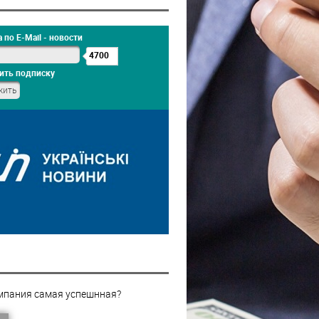
 по E-Mail - новости
4700
ить подписку
мпания самая успешнная?