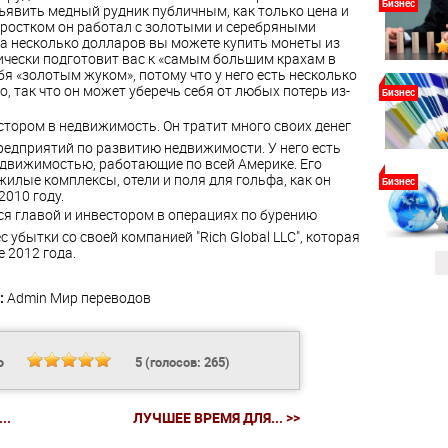
Бизнес
ъявить медный рудник публичным, как только цена и
дростком он работал с золотыми и серебряными
 за несколько долларов вы можете купить монеты из
ически подготовит вас к «самым большим крахам в
я «золотым жуком», потому что у него есть несколько
о, так что он может уберечь себя от любых потерь из-
Бизнес
стором в недвижимость. Он тратит много своих денег
предприятий по развитию недвижимости. У него есть
движимостью, работающие по всей Америке. Его
илые комплексы, отели и поля для гольфа, как он
Бизнес
2010 году.
ся главой и инвестором в операциях по бурению
 убытки со своей компанией "Rich Global LLC", которая
 2012 года.
:
Admin
Мир переводов
Ь
5
(голосов:
265
)
..
ЛУЧШЕЕ ВРЕМЯ ДЛЯ... >>