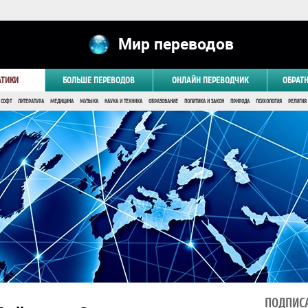
Мир переводов
АТИКИ
БОЛЬШЕ ПЕРЕВОДОВ
ОНЛАЙН ПЕРЕВОДЧИК
ОБРАТ
 СОФТ
ЛИТЕРАТУРА
МЕДИЦИНА
МУЗЫКА
НАУКА И ТЕХНИКА
ОБРАЗОВАНИЕ
ПОЛИТИКА И ЗАКОН
ПРИРОДА
ПСИХОЛОГИЯ
РЕЛИГИЯ
ПОДПИСА