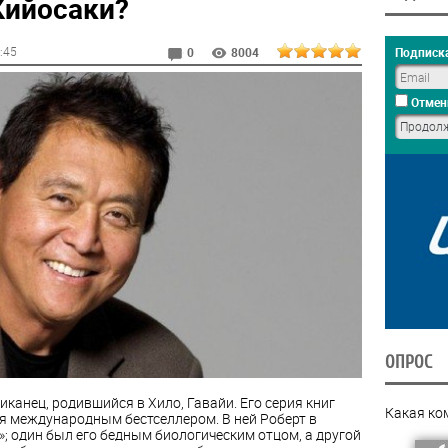
Кийосаки?
0:45
Подписка
0
8004
Отмен
ОПРОС
канец, родившийся в Хило, Гавайи. Его серия книг
Какая ко
ся международным бестселлером. В ней Роберт в
»; один был его бедным биологическим отцом, а другой