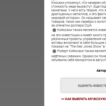
Киосаки упомянул, что намерен об
стоимость меди вырастут. Еще по
монетами. У него есть теория, что
драгоценных металлов, и это факт
мировой истории». Он называет себ
товаров, таких как серебро и золот
за опечатки доллара США.
Кийосаки также является инве
на эти инвестиции и имеет много 
различные проекты управления не
активы включают в себя большие ж
показал на "The Alex Jones Show" в 
Роберт Кийосаки также являет
нефтяных скважин. Однако он понес
объявила себя банкротом в августе
Автор
ОЦЕНИТЬ НОВОСТ
<< КАК ВЫБРАТЬ МУЖСКУЮ.