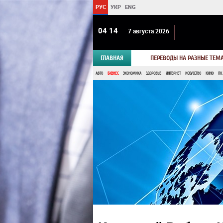
РУС
УКР
ENG
04:14
7 августа 2026
ГЛАВНАЯ
ПЕРЕВОДЫ НА РАЗНЫЕ ТЕМ
АВТО
БИЗНЕС
ЭКОНОМИКА
ЗДОРОВЬЕ
ИНТЕРНЕТ
ИСКУССТВО
КИНО
ПК,