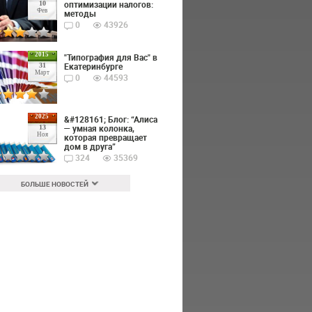
оптимизации налогов:
10
Фев
методы
0
43926
2015
"Типография для Вас" в
Екатеринбурге
31
Март
0
44593
2025
&#128161; Блог: “Алиса
— умная колонка,
13
Ноя
которая превращает
дом в друга”
324
35369
БОЛЬШЕ НОВОСТЕЙ