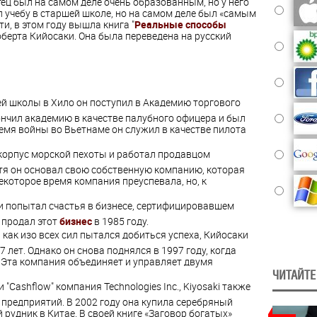
 был на самом деле очень образованным, но у него
л учебу в старшей школе, но на самом деле был «самым
и, в этом году вышла книга "
Реальные способы
Роберта Кийосаки. Она была переведена на русский
ей школы в Хило он поступил в Академию торгового
ончил академию в качестве палубного офицера и был
емя войны во Вьетнаме он служил в качестве пилота
 корпус морской пехоты и работал продавцом
стя он основал свою собственную компанию, которая
екоторое время компания преуспевала, но, к
ки попытал счастья в бизнесе, сертифицировавшем
 продал этот
бизнес
в 1985 году.
, как изо всех сил пытался добиться успеха, Кийосаки
7 лет. Однако он снова поднялся в 1997 году, когда
c. Эта компания объединяет и управляет двумя
ЧИТАЙТЕ
 "Cashflow" компания Technologies Inc., Kiyosaki также
 предприятий. В 2002 году она купила серебряный
рудник в Китае. В своей книге «Заговор богатых»