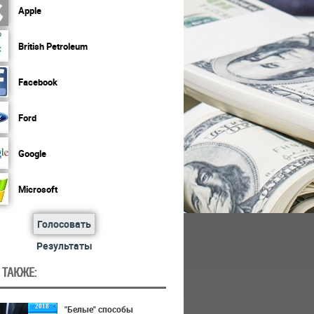
Apple
British Petroleum
Facebook
Ford
Google
Microsoft
Голосовать
Результаты
 ТАКЖЕ:
2018
"Белые" способы