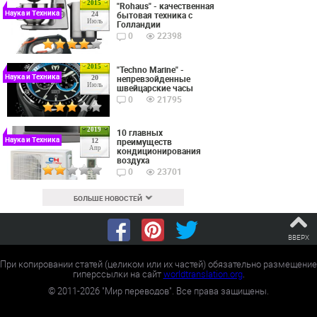
2015
"Rohaus" - качественная
Наука и Техника
бытовая техника с
24
Июль
Голландии
0
22398
2015
"Techno Marine" -
Наука и Техника
непревзойденные
20
Июль
швейцарские часы
0
21795
2019
10 главных
Наука и Техника
преимуществ
12
Апр
кондиционирования
воздуха
0
23701
БОЛЬШЕ НОВОСТЕЙ
ВВЕРХ
При копировании статей (целиком или их частей) обязательно размещение
гиперссылки на сайт
worldtranslation.org
.
©
2011-2026
"Мир переводов". Все права защищены.