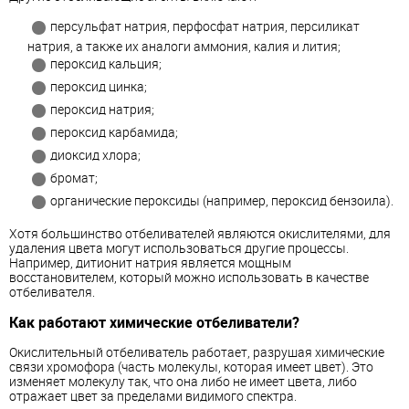
персульфат натрия, перфосфат натрия, персиликат
натрия, а также их аналоги аммония, калия и лития;
пероксид кальция;
пероксид цинка;
пероксид натрия;
пероксид карбамида;
диоксид хлора;
бромат;
органические пероксиды (например, пероксид бензоила).
Хотя большинство отбеливателей являются окислителями, для
удаления цвета могут использоваться другие процессы.
Например, дитионит натрия является мощным
восстановителем, который можно использовать в качестве
отбеливателя.
Как работают химические отбеливатели?
Окислительный отбеливатель работает, разрушая химические
связи хромофора (часть молекулы, которая имеет цвет). Это
изменяет молекулу так, что она либо не имеет цвета, либо
отражает цвет за пределами видимого спектра.