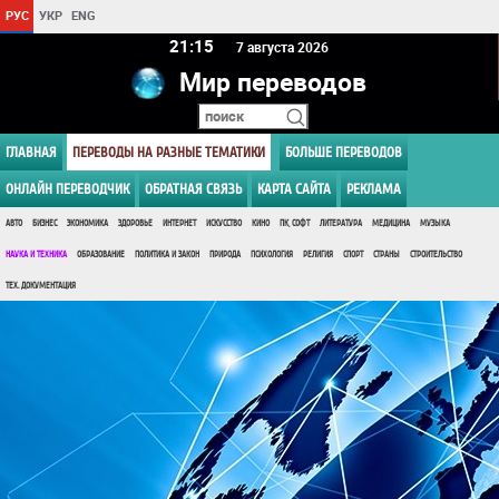
РУС
УКР
ENG
21 15
7 августа 2026
Мир переводов
ГЛАВНАЯ
ПЕРЕВОДЫ НА РАЗНЫЕ ТЕМАТИКИ
БОЛЬШЕ ПЕРЕВОДОВ
ОНЛАЙН ПЕРЕВОДЧИК
ОБРАТНАЯ СВЯЗЬ
КАРТА САЙТА
РЕКЛАМА
АВТО
БИЗНЕС
ЭКОНОМИКА
ЗДОРОВЬЕ
ИНТЕРНЕТ
ИСКУССТВО
КИНО
ПК, СОФТ
ЛИТЕРАТУРА
МЕДИЦИНА
МУЗЫКА
НАУКА И ТЕХНИКА
ОБРАЗОВАНИЕ
ПОЛИТИКА И ЗАКОН
ПРИРОДА
ПСИХОЛОГИЯ
РЕЛИГИЯ
СПОРТ
СТРАНЫ
СТРОИТЕЛЬСТВО
ТЕХ. ДОКУМЕНТАЦИЯ