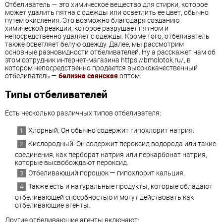
Отбеливатель — это химическое вещество для стирки, которое
может удалить пятна с одежды или осветлить ее цвет, обычно
путем окисления. Это возможно благодаря созданию
химической реакции, которое разрушает пятном и
непосредственно удаляет с одежды. Кроме того, отбеливатель
также осветляет белую одежду. Далее, мы рассмотрим
основные разновидности отбеливателей. Ну а расскажет нам об
этом сотрудник интернет-магазина https://bmolotok.ru/, в
котором непосредственно продается высококачественный
отбеливатель —
белизна саянская
оптом.
Типы отбеливателей
Есть несколько различных типов отбеливателя:
Хлорный. Он обычно содержит гипохлорит натрия.
Кислородный. Он содержит пероксид водорода или такие
соединения, как перборат натрия или перкарбонат натрия,
которые высвобождают пероксид.
Отбеливающий порошок — гипохлорит кальция.
Также есть и натуральные продукты, которые обладают
отбеливающей способностью и могут действовать как
отбеливающие агенты.
Другие отбеливающие агенты включают: