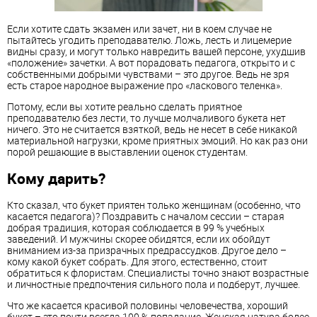
Если хотите сдать экзамен или зачет, ни в коем случае не
пытайтесь угодить преподавателю. Ложь, лесть и лицемерие
видны сразу, и могут только навредить вашей персоне, ухудшив
«положение» зачетки. А вот порадовать педагога, открыто и с
собственными добрыми чувствами – это другое. Ведь не зря
есть старое народное выражение про «ласкового теленка».
Потому, если вы хотите реально сделать приятное
преподавателю без лести, то лучше молчаливого букета нет
ничего. Это не считается взяткой, ведь не несет в себе никакой
материальной нагрузки, кроме приятных эмоций. Но как раз они
порой решающие в выставлении оценок студентам.
Кому дарить?
Кто сказал, что букет приятен только женщинам (особенно, что
касается педагога)? Поздравить с началом сессии – старая
добрая традиция, которая соблюдается в 99 % учебных
заведений. И мужчины скорее обидятся, если их обойдут
вниманием из-за призрачных предрассудков. Другое дело –
кому какой букет собрать. Для этого, естественно, стоит
обратиться к флористам. Специалисты точно знают возрастные
и личностные предпочтения сильного пола и подберут, лучшее.
Что же касается красивой половины человечества, хороший
букет – это почти всегда 100 % попадание. Женская натура более