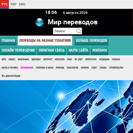
РУС
УКР
ENG
18 06
6 августа 2026
Мир переводов
ГЛАВНАЯ
ПЕРЕВОДЫ НА РАЗНЫЕ ТЕМАТИКИ
БОЛЬШЕ ПЕРЕВОДОВ
ОНЛАЙН ПЕРЕВОДЧИК
ОБРАТНАЯ СВЯЗЬ
КАРТА САЙТА
РЕКЛАМА
АВТО
БИЗНЕС
ЭКОНОМИКА
ЗДОРОВЬЕ
ИНТЕРНЕТ
ИСКУССТВО
КИНО
ПК, СОФТ
ЛИТЕРАТУРА
МЕДИЦИНА
МУЗЫКА
НАУКА И ТЕХНИКА
ОБРАЗОВАНИЕ
ПОЛИТИКА И ЗАКОН
ПРИРОДА
ПСИХОЛОГИЯ
РЕЛИГИЯ
СПОРТ
СТРАНЫ
СТРОИТЕЛЬСТВО
ТЕХ. ДОКУМЕНТАЦИЯ