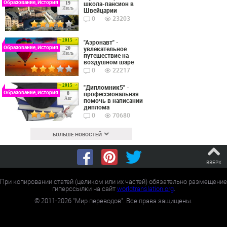
Образование, История
школа-пансион в
19
Июль
Швейцарии
0
23203
2015
"Аэронавт" -
Образование, История
увлекательное
20
Июль
путешествие на
воздушном шаре
0
22217
2015
"Дипломник5" -
Образование, История
профессиональная
8
Авг
помочь в написании
диплома
0
70680
БОЛЬШЕ НОВОСТЕЙ
ВВЕРХ
При копировании статей (целиком или их частей) обязательно размещение
гиперссылки на сайт
worldtranslation.org
.
©
2011-2026
"Мир переводов". Все права защищены.