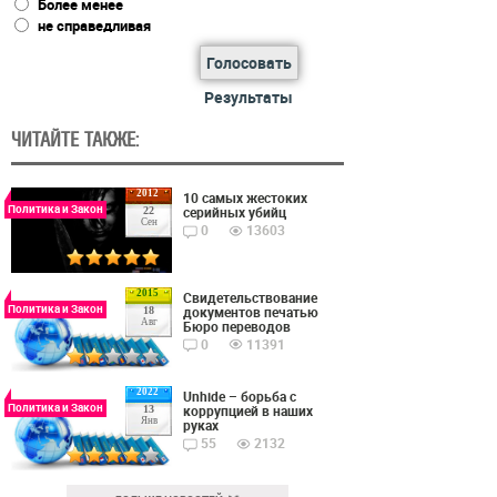
Более менее
не справедливая
Голосовать
Результаты
ЧИТАЙТЕ ТАКЖЕ:
2012
10 самых жестоких
Политика и Закон
серийных убийц
22
Сен
0
13603
2015
Cвидетельствование
Политика и Закон
документов печатью
18
Авг
Бюро переводов
0
11391
2022
Unhide – борьба с
Политика и Закон
коррупцией в наших
13
Янв
руках
55
2132