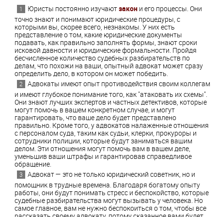
Юристы постоянно изучают
закон
и его процессы. Они
точно знают и понимают юридические процедуры, с
которыми вы, скорее всего, незнакомы. У них есть
представление о том, какие юридические документы
подавать, как правильно заполнять формы, знают сроки
исковой давности и юридические формальности. Пройдя
бесчисленное количество судебных разбирательств по
делам, что похожи на ваши, опытный адвокат может сразу
определить дело, в котором он может победить.
Адвокаты имеют опыт противодействия своим коллегам
и имеют глубокое понимание того, как "атаковать их схемы".
Они знают лучших экспертов и частных детективов, которые
могут помочь в вашем конкретном случае, и могут
гарантировать, что ваше дело будет представлено
правильно. Кроме того, у адвокатов налаженные отношения
с персоналом суда, таким как судьи, клерки, прокуроры и
сотрудники полиции, которые будут заниматься вашим
делом. Эти отношения могут помочь вам в вашем деле,
уменьшив ваши штрафы и гарантировав справедливое
обращение.
Адвокат — это не только юридический советник, но и
помощник в трудные времена. Благодаря богатому опыту
работы, они будут понимать стресс и беспокойство, которые
судебные разбирательства могут вызывать у человека. Но
самое главное, вам не нужно беспокоиться о том, чтобы все
рассказать своему адвокату, потому сказанное вами будет