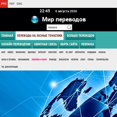
РУС
УКР
ENG
22 45
6 августа 2026
Мир переводов
ГЛАВНАЯ
ПЕРЕВОДЫ НА РАЗНЫЕ ТЕМАТИКИ
БОЛЬШЕ ПЕРЕВОДОВ
ОНЛАЙН ПЕРЕВОДЧИК
ОБРАТНАЯ СВЯЗЬ
КАРТА САЙТА
РЕКЛАМА
АВТО
БИЗНЕС
ЭКОНОМИКА
ЗДОРОВЬЕ
ИНТЕРНЕТ
ИСКУССТВО
КИНО
ПК, СОФТ
ЛИТЕРАТУРА
МЕДИЦИНА
МУЗЫКА
НАУКА И ТЕХНИКА
ОБРАЗОВАНИЕ
ПОЛИТИКА И ЗАКОН
ПРИРОДА
ПСИХОЛОГИЯ
РЕЛИГИЯ
СПОРТ
СТРАНЫ
СТРОИТЕЛЬСТВО
ТЕХ. ДОКУМЕНТАЦИЯ