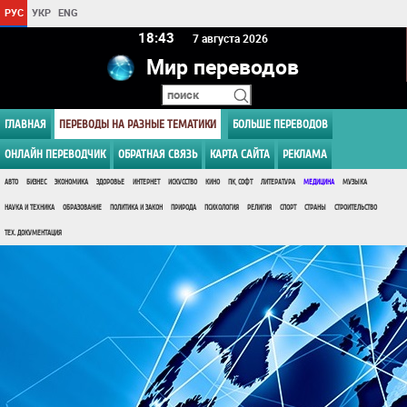
РУС
УКР
ENG
18:43
7 августа 2026
Мир переводов
ГЛАВНАЯ
ПЕРЕВОДЫ НА РАЗНЫЕ ТЕМАТИКИ
БОЛЬШЕ ПЕРЕВОДОВ
ОНЛАЙН ПЕРЕВОДЧИК
ОБРАТНАЯ СВЯЗЬ
КАРТА САЙТА
РЕКЛАМА
АВТО
БИЗНЕС
ЭКОНОМИКА
ЗДОРОВЬЕ
ИНТЕРНЕТ
ИСКУССТВО
КИНО
ПК, СОФТ
ЛИТЕРАТУРА
МЕДИЦИНА
МУЗЫКА
НАУКА И ТЕХНИКА
ОБРАЗОВАНИЕ
ПОЛИТИКА И ЗАКОН
ПРИРОДА
ПСИХОЛОГИЯ
РЕЛИГИЯ
СПОРТ
СТРАНЫ
СТРОИТЕЛЬСТВО
ТЕХ. ДОКУМЕНТАЦИЯ