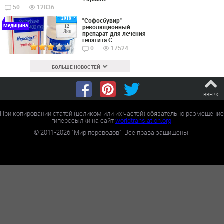
50
12836
2018
"Софосбувир" -
Медицина
революционный
12
Янв
препарат для лечения
гепатита С
0
17524
БОЛЬШЕ НОВОСТЕЙ
ВВЕРХ
При копировании статей (целиком или их частей) обязательно размещение
гиперссылки на сайт
worldtranslation.org
.
©
2011-2026
"Мир переводов". Все права защищены.