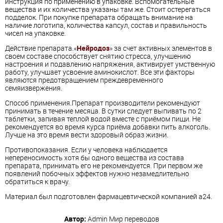
инструкция по применению в упаковке. Вспомогательные
вещества и их количества указаны там же. Стоит остерегаться
подделок. При покупке препарата обращать внимание на
наличие логотипа, количества капсул, состав и правильность
чисел на упаковке.
Действие препарата.«
Нейродоз
» за счет активных элементов в
своем составе способствует снятию стресса, улучшению
настроения и подавлению напряжения, активирует умственную
работу, улучшает усвоение аминокислот. Все эти факторы
являются предотвращением преждевременного
семяизвержения.
Способ применения.Препарат производители рекомендуют
принимать в течение месяца. В сутки следует выпивать по 2
таблетки, запивая теплой водой вместе с приёмом пищи. Не
рекомендуется во время курса приёма добавки пить алкоголь.
Лучше на это время вести здоровый образ жизни.
Противопоказания. Если у человека наблюдается
непереносимость хотя бы одного вещества из состава
препарата, принимать его не рекомендуется. При первом же
появлений побочных эффектов нужно незамедлительно
обратиться к врачу.
Материал был подготовлен фармацевтической компанией а24.
Автор:
Admin
Мир переводов