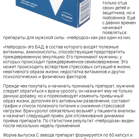
только отца
своих детей и
защитника, но и
любовника. Ещё
с давних времен
начинают
появляться
препараты для мужской силы. «Нейродоз» как раз один из них.
«Нейродоз» это БАД, в состав которого входят полезные
витамины, аминокислоты, способствующие предотвратить
преждевременную эякуляцию. Его принимают мужчины, у
которых происходит преждевременное семяизвержение. Это
может происходить вследствие стрессовых ситуаций в жизни,
неактивного образа жизни, недостатка витаминов и других
психологических и физических факторов.
Прежде чем покупать и начинать принимать препарат, мужчине
следует обратиться к врачу-урологу, он назначит ему не только
данную добавку, но и порекомендует изменить привычный
образ жизни, дополняя его активными развлечения, составит
график и список полезного питания и снижения стрессовой
нагрузки. Врач-уролог обязательно возьмёт у пациента анализы
и назначит следующий приём, для отслеживания динамики
приёма препарата. По статистике результат «Нейродоза» виден
после нескольких недель применения.
Форма выпуска.С завода препарат формируется по 60 капсул и