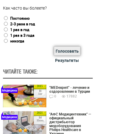
Как часто вы болеете?
Постоянно
2-3 раза в год
1 раз в год
1 раз в 3 года
никогда
Голосовать
Результаты
ЧИТАЙТЕ ТАКЖЕ:
2015
"MEDexpert" - лечение и
Медицина
оздоровление в Турции
11
Авг
0
17882
2021
"АФС Медицинтехник" —
Медицина
официальный
14
Июнь
дистрибьютор
медоборудования
Philips Healthcare в
Украине