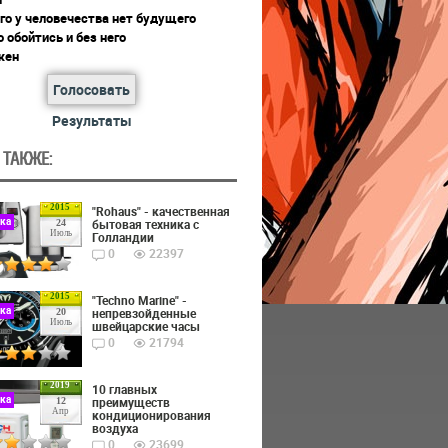
го у человечества нет будущего
 обойтись и без него
жен
Голосовать
Результаты
 ТАКЖЕ:
2015
"Rohaus" - качественная
ика
бытовая техника с
24
Июль
Голландии
0
22397
2015
"Techno Marine" -
ика
непревзойденные
20
Июль
швейцарские часы
0
21794
2019
10 главных
ика
преимуществ
12
Апр
кондиционирования
воздуха
0
23699