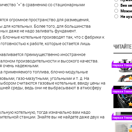
личество "+" в сравнению со стационарными
Без не
Можно
Не ну
бятся огромное пространство для размещения,
для котельных. Более того, для большинства
ных даже не надо заливать фундамент.
и
. Блочные котельные производят так, что с фабрики к
 готовностью к работе, которые остается лишь
ЧИТАЙТЕ
анавливается преимущественно иностранное
талоном производительности и высокого качества.
ся очень надежными.
Наука и Техн
ида применяемого топлива, блочно-модульные
овыми, газо-мазутными, угольными и т. д. На
ыбором считаются газовые котельные, ввиду цены на
нешней среды, ведь они не выбрасывают в атмосферу
Наука и Техн
ульную котельную, тогда изначально вам надо
ительной станции. Знайте вы не найдете даже двух на
Наука и Техн