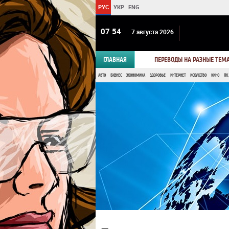
РУС
УКР
ENG
07:54
7 августа 2026
ГЛАВНАЯ
ПЕРЕВОДЫ НА РАЗНЫЕ ТЕМ
АВТО
БИЗНЕС
ЭКОНОМИКА
ЗДОРОВЬЕ
ИНТЕРНЕТ
ИСКУССТВО
КИНО
ПК,