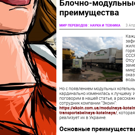
Блочно-модульные
преимущества
:
3 Апр
МИР ПЕРЕВОДОВ
НАУКА И ТЕХНИКА
Кажд
зафи
жило
горя
СССР
Отсу
заме
мик
оказ
воды
Но с появлением модульных котельны
кардинально изменилась к лучшему. 
поговорим в нашей статье, а расскаж
сотрудник компании “Экоин”:
https://ekoin.com.ua/modulnaya-kotel
transportabelnaya-kotelnaya/
, котора
реализует их в Украине.
Основные преимущества