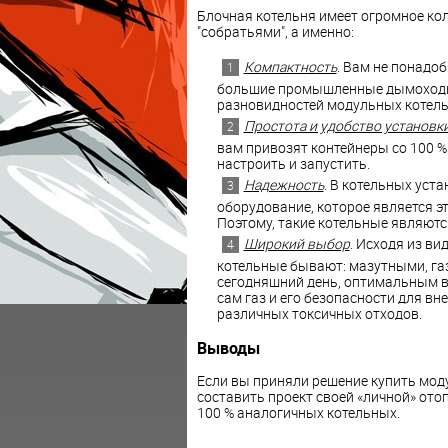
Блочная котельня имеет огромное ко
"собратьями", а именно:
Компактность
. Вам не понадо
большие промышленные дымоходы 
разновидностей модульных котель
Простота и удобство установк
вам привозят контейнеры со 100 %
настроить и запустить.
Надежность
. В котельных уст
оборудование, которое является э
Поэтому, такие котельные являют
Широкий выбор
. Исходя из в
котельные бывают: мазутными, газ
сегодняшний день, оптимальным в
сам газ и его безопасности для в
различных токсичных отходов.
Выводы
Если вы приняли решение купить мод
составить проект своей «личной» отоп
100 % аналогичных котельных.