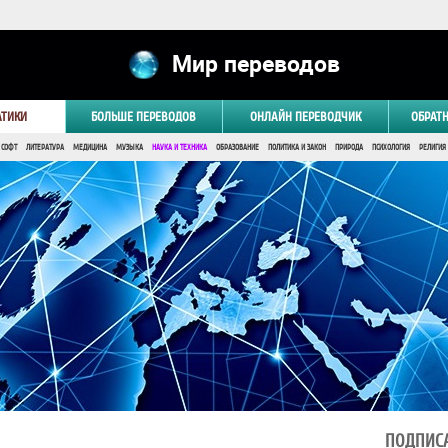
Мир переводов
АТИКИ
БОЛЬШЕ ПЕРЕВОДОВ
ОНЛАЙН ПЕРЕВОДЧИК
ОБРАТ
 СОФТ
ЛИТЕРАТУРА
МЕДИЦИНА
МУЗЫКА
НАУКА И ТЕХНИКА
ОБРАЗОВАНИЕ
ПОЛИТИКА И ЗАКОН
ПРИРОДА
ПСИХОЛОГИЯ
РЕЛИГИЯ
ПОДПИСА