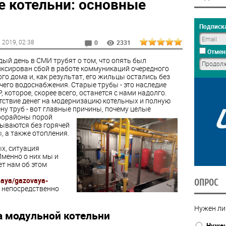
 котельни: основные
Подписка
 2019
, 02:38
0
2331
Отмен
ый день в СМИ трубят о том, что опять был
ксирован сбой в работе коммуникаций очередного
го дома и, как результат, его жильцы остались без
чего водоснабжения. Старые трубы - это наследие
, которое, скорее всего, останется с нами надолго.
тствие денег на модернизацию котельных и полную
ну труб - вот главные причины,
почему целые
рорайоны порой
ываются без горячей
, а также отопления.
х, ситуация
Именно о них мы и
ет нам об этом
naya/gazovaya-
ОПРОС
я непосредственно
Нужен ли
 модульной котельни
Нуже