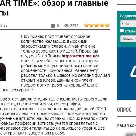
AR TIME»: обзор и главные
ты
Подписка
12:38
0
2278
Отмен
Шоу бизнес притягивает огромное
количество желающих высокими
зароботками и славой. И манит он не
только взрослых, но и детей. Продакшн
студия «Стар Тайм»:
https://startime.ua/
является учебным центром, в котором
ребенок может усваивает все главные
особенности шоу-бизнеса. Ранее центр
работал только в Одессе, но сегодня филиал
открыт и в Киеве. Данный комплект
предоставляет ребенку хороший шанс
а высшем уровне.
работает школа-студия, где специалисты своего дела
терству, сценической речи, хореографии,
подаватели школы эстрадного вокала для детей«STAR
ОПРОС
и своего дела, которые имеют огромное количество
аслуженные артисты нашей страны. Под их началом дети
нюансы профессии артиста, учатся справляться с
Какая ко
азвивают свои таланты до наивысшего уровня. Все
е открытым и уверенным в себе.