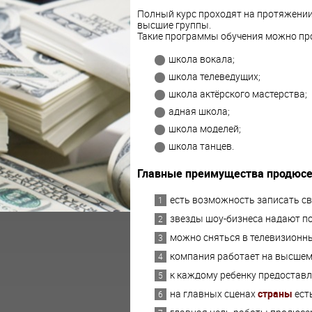
Полный курс проходят на протяжении 
высшие группы.
Такие программы обучения можно прой
школа вокала;
школа телеведущих;
школа актёрского мастерства;
адная школа;
школа моделей;
школа танцев.
Главные преимущества продюсер
есть возможность записать св
звезды шоу-бизнеса надают п
можно сняться в телевизионны
компания работает на высшем
к каждому ребенку предостав
на главных сценах
страны
ест