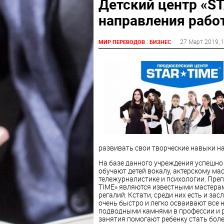
Детский центр «ST
направления рабо
:
27 Март 2019
, 
МИР ПЕРЕВОДОВ
БИЗНЕС
развивать свои творческие навыки н
На базе данного учреждения успешно 
обучают детей вокалу, актерскому мас
тележурналистике и психологии. Пре
TIME» являются известными мастерам
регалий. Кстати, среди них есть и з
очень быстро и легко осваивают все 
подводными камнями в профессии и р
занятия помогают ребенку стать боле