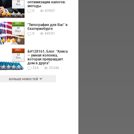
оптимизации налогов:
10
Фев
методы
0
43907
2015
"Типография для Вас" в
Екатеринбурге
31
Март
0
44591
2025
&#128161; Блог: “Алиса
— умная колонка,
13
Ноя
которая превращает
дом в друга”
324
35346
БОЛЬШЕ НОВОСТЕЙ