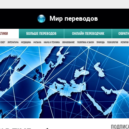
Мир переводов
АТИКИ
БОЛЬШЕ ПЕРЕВОДОВ
ОНЛАЙН ПЕРЕВОДЧИК
ОБРАТ
 СОФТ
ЛИТЕРАТУРА
МЕДИЦИНА
МУЗЫКА
НАУКА И ТЕХНИКА
ОБРАЗОВАНИЕ
ПОЛИТИКА И ЗАКОН
ПРИРОДА
ПСИХОЛОГИЯ
РЕЛИГИЯ
ПОДПИСА