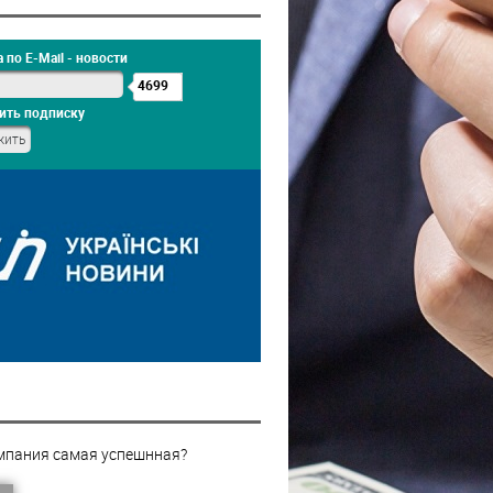
 по E-Mail - новости
4699
ить подписку
мпания самая успешнная?