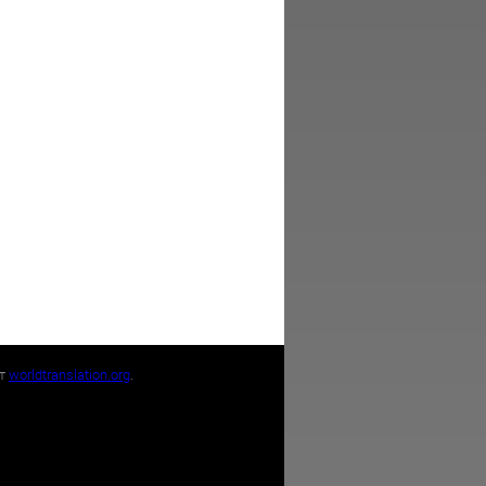
йт
worldtranslation.org
.