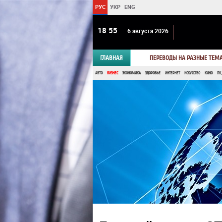
РУС
УКР
ENG
18:55
6 августа 2026
ГЛАВНАЯ
ПЕРЕВОДЫ НА РАЗНЫЕ ТЕМ
АВТО
БИЗНЕС
ЭКОНОМИКА
ЗДОРОВЬЕ
ИНТЕРНЕТ
ИСКУССТВО
КИНО
ПК,