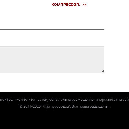
КОМПРЕССОР... >>
атей (целиком или их частей) обязательно размещение гиперссылки на са
©
2011-2026
"Мир переводов". Все права защищены.