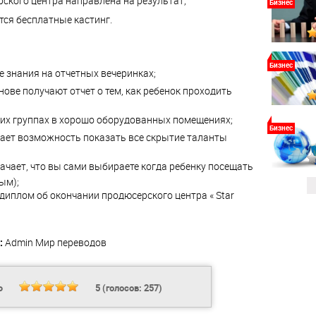
ского центра направлена на результат;
Бизнес
ся бесплатные кастинг.
Бизнес
 знания на отчетных вечеринках;
нове получают отчет о тем, как ребенок проходить
их группах в хорошо оборудованных помещениях;
Бизнес
ает возможность показать все скрытие таланты
начает, что вы сами выбираете когда ребенку посещать
ым);
диплом об окончании продюсерского центра « Star
:
Admin
Мир переводов
Ь
5
(голосов:
257
)