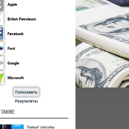
Apple
British Petroleum
Facebook
Ford
Google
Microsoft
Голосовать
Результаты
 ТАКЖЕ:
2018
"Белые" способы