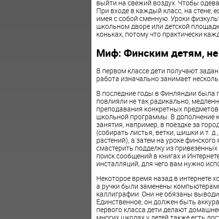
выйти на свежий воздух. Чтобы одева
При входе в каждый класс, на стене, е
имея с собой сменную. Уроки физкуль
школьном дворе или детской площадке
коньках, потому что практически каж
Миф: Финским детям, не
В первом классе дети получают задан
работа изначально занимает несколько
В последние годы в Финляндии была 
повлияли не так радикально, медленн
преподавания конкретных предметов.
школьной программы. В дополнение к
занятия, например, в поездке за гор
(собирать листья, ветки, шишки и т. д
растений), а затем на уроке финского 
смастерить подделку из привезенных 
поиск сообщений в книгах и Интернет
инсталляций, для чего вам нужно исп
Некоторое время назад в интернете ход
а ручки были заменены компьютерами. 
каллиграфии. Они не обязаны выводить
Единственное, он должен быть аккура
первого класса дети делают домашне
многих школах у детей также есть до