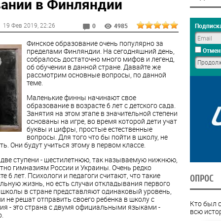
ании в Финляндии
19 Фев 2019
, 22:26
Подписка
0
4985
Финское образование очень популярно за
пределами Финляндии. На сегодняшний день,
Отмен
собралось достаточно много мифов и легенд,
об обучении в данной стране. Давайте же
рассмотрим основные вопросы, по данной
теме.
Маленькие финны начинают свое
образование в возрасте 6 лет с детского сада.
Занятия на этом этапе в значительной степени
основаны на игре, во время которой дети учат
буквы и цифры, простые естественные
вопросы. Для того что бы пойти в школу, не
ть. Они будут учиться этому в первом классе.
 две ступени - шестилетнюю, так называемую нижнюю,
нтно гимназиям России и Украины. Очень редко
е 6 лет. Психологи и педагоги считают, что такие
ОПРОС
льную жизнь, но есть случаи откладывания первого
е школы в стране представляют одинаковый уровень,
 не решат отправить своего ребенка в школу с
Кто был 
ия - это страна с двумя официальными языками -
всю исто
.