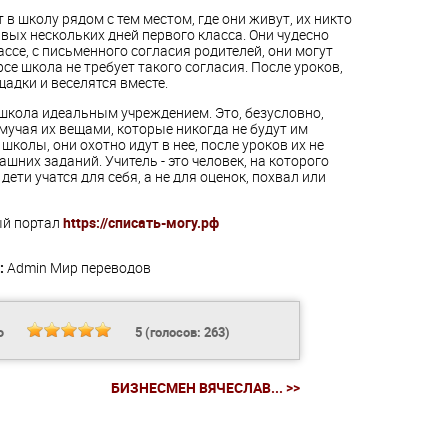
в школу рядом с тем местом, где они живут, их никто
вых нескольких дней первого класса. Они чудесно
ассе, с письменного согласия родителей, они могут
рсе школа не требует такого согласия. После уроков,
адки и веселятся вместе.
 школа идеальным учреждением. Это, безусловно,
 мучая их вещами, которые никогда не будут им
колы, они охотно идут в нее, после уроков их не
шних заданий. Учитель - это человек, на которого
ети учатся для себя, а не для оценок, похвал или
ый портал
https://списать-могу.рф
:
Admin
Мир переводов
Ь
5
(голосов:
263
)
БИЗНЕСМЕН ВЯЧЕСЛАВ... >>