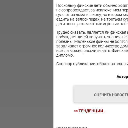
Поскольку финские дети обычно ходят 
не сопровождает, за исключением пер
гуляют из дома в школу, во втором кл
ездить на велосипедах, на третьем ку
дети посещают местные игровые площ
Трудно сказать, является ли финская
побуждает детей получать знания, не
полезны. Маленькие финны не боятся ш
заваливает огромное количество дома
всегда можно рассчитывать. Финские д
дипломо.
Спонсор публикации: образовательн
Автор
ОЦЕНИТЬ НОВОСТ
<< ТЕНДЕНЦИИ...