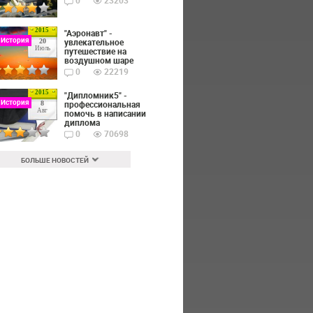
0
23203
2015
"Аэронавт" -
 История
увлекательное
20
Июль
путешествие на
воздушном шаре
0
22219
2015
"Дипломник5" -
 История
профессиональная
8
Авг
помочь в написании
диплома
0
70698
БОЛЬШЕ НОВОСТЕЙ