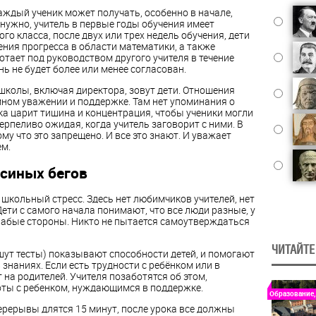
 Каждый ученик может получать, особенно в начале,
нужно, учитель в первые годы обучения имеет
ого класса, после двух или трех недель обучения, дети
рения прогресса в области математики, а также
отает под руководством другого учителя в течение
нь не будет более или менее согласован.
 школы, включая директора, зовут дети. Отношения
имном уважении и поддержке. Там нет упоминания о
ка царит тишина и концентрация, чтобы ученики могли
ерпеливо ожидая, когда учитель заговорит с ними. В
ому что это запрещено. И все это знают. И уважает
ем.
ысиных бегов
 школьный стресс. Здесь нет любимчиков учителей, нет
ети с самого начала понимают, что все люди разные, у
слабые стороны. Никто не пытается самоутверждаться
ЧИТАЙТЕ
шут тесты) показывают способности детей, и помогают
 знаниях. Если есть трудности с ребёнком или в
на родителей. Учителя позаботятся об этом,
ты с ребенком, нуждающимся в поддержке.
Образование,
Перерывы длятся 15 минут, после урока все должны