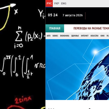
РУС
УКР
ENG
05:24
7 августа 2026
ГЛАВНАЯ
ПЕРЕВОДЫ НА РАЗНЫЕ ТЕМ
АВТО
БИЗНЕС
ЭКОНОМИКА
ЗДОРОВЬЕ
ИНТЕРНЕТ
ИСКУССТВО
КИНО
ПК,