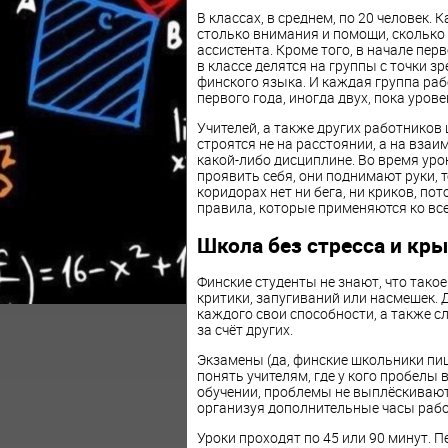
В классах, в среднем, по 20 человек.
столько внимания и помощи, сколько 
ассистента. Кроме того, в начале перв
в классе делятся на группы с точки з
финского языка. И каждая группа раб
первого года, иногда двух, пока урове
Учителей, а также других работников
строятся не на расстоянии, а на вза
какой-либо дисциплине. Во время уро
проявить себя, они поднимают руки, т
коридорах нет ни бега, ни криков, пот
правила, которые применяются ко вс
Школа без стресса и кр
Финские студенты не знают, что такое
критики, запугиваний или насмешек. Д
каждого свои способности, а также 
за счёт других.
Экзамены (да, финские школьники пи
понять учителям, где у кого пробелы в
обучении, проблемы не выплёскивают 
организуя дополнительные часы рабо
Уроки проходят по 45 или 90 минут. 