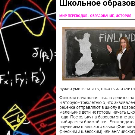
Школьное образов
:
МИР ПЕРЕВОДОВ
ОБРАЗОВАНИЕ, ИСТОРИЯ
нужно уметь читать, писать или счита
Финская начальная школа делится на
и вторую - трехлетнюю, что эквивале
ребенка отправляют в школу в возраст
маленькие дети не готовы начать шко
года. Поскольку на базовом этапе вс
выбирается ближайшая. Если родители
изучением шведского языка (Финлянд
финским и шведским) или английского