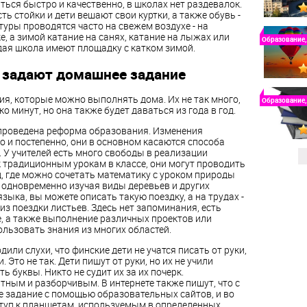
ться быстро и качественно, в школах нет раздевалок.
сть стойки и дети вешают свои куртки, а также обувь -
туры проводятся часто на свежем воздухе - на
, а зимой катание на санях, катание на лыжах или
Образование,
дая школа имеют площадку с катком зимой.
 задают домашнее задание
ия, которые можно выполнять дома. Их не так много,
Образование,
 минут, но она также будет даваться из года в год.
проведена реформа образования. Изменения
о и постепенно, они в основном касаются способа
 У учителей есть много свободы в реализации
 традиционным урокам в классе, они могут проводить
од, где можно сочетать математику с уроком природы
., одновременно изучая виды деревьев и других
языка, вы можете описать такую поездку, а на трудах -
из поездки листьев. Здесь нет запоминания, есть
е, а также выполнение различных проектов или
ользовать знания из многих областей.
или слухи, что финские дети не учатся писать от руки,
Это не так. Дети пишут от руки, но их не учили
 буквы. Никто не судит их за их почерк.
тным и разборчивым. В интернете также пишут, что с
е задание с помощью образовательных сайтов, и во
ступ к планшетам, используемым в определенных