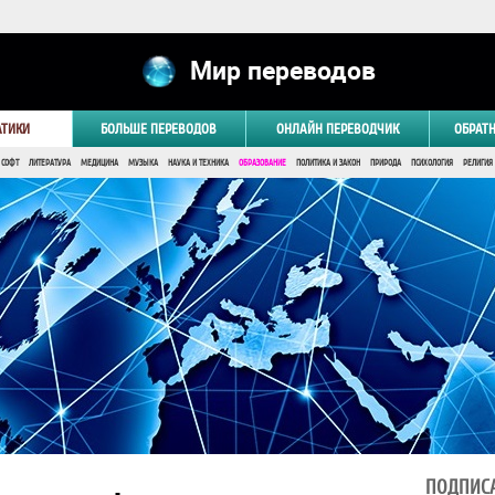
Мир переводов
АТИКИ
БОЛЬШЕ ПЕРЕВОДОВ
ОНЛАЙН ПЕРЕВОДЧИК
ОБРАТ
 СОФТ
ЛИТЕРАТУРА
МЕДИЦИНА
МУЗЫКА
НАУКА И ТЕХНИКА
ОБРАЗОВАНИЕ
ПОЛИТИКА И ЗАКОН
ПРИРОДА
ПСИХОЛОГИЯ
РЕЛИГИЯ
ПОДПИСА