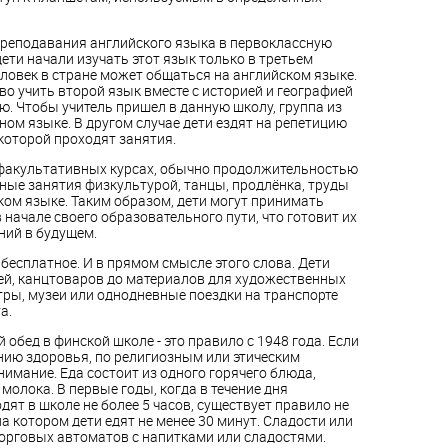
преподавания английского языка в первоклассную
ети начали изучать этот язык только в третьем
человек в стране может общаться на английском языке.
о учить второй язык вместе с историей и географией
ю. Чтобы учитель пришел в данную школу, группа из
ном языке. В другом случае дети ездят на репетицию
 которой проходят занятия.
а факультативных курсах, обычно продолжительностью
ные занятия физкультурой, танцы, продлёнка, труды
ком языке. Таким образом, дети могут принимать
начале своего образовательного пути, что готовит их
ний в будущем.
есплатное. И в прямом смысле этого слова. Дети
адей, канцтоваров до материалов для художественных
атры, музеи или однодневные поездки на транспорте
а.
обед в финской школе - это правило с 1948 года. Если
нию здоровья, по религиозным или этическим
имание. Еда состоит из одного горячего блюда,
 молока. В первые годы, когда в течение дня
дят в школе не более 5 часов, существует правило не
на котором дети едят не менее 30 минут. Сладости или
торговых автоматов с напитками или сладостями.