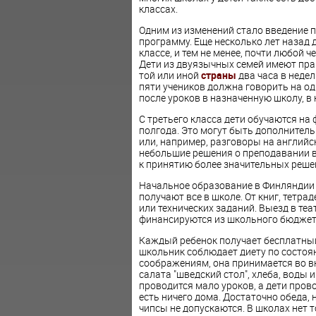
классах.
Одним из изменений стало введение 
программу. Еще несколько лет назад д
классе, и тем не менее, почти любой 
Дети из двуязычных семей имеют прав
той или иной
страны
два часа в недел
пяти учеников должна говорить на од
после уроков в назначенную школу, в
С третьего класса дети обучаются н
полгода. Это могут быть дополнитель
или, например, разговоры на английс
небольшие решения о преподавании в 
к принятию более значительных реше
Начальное образование в Финляндии б
получают все в школе. От книг, тетр
или технических заданий. Выезд в те
финансируются из школьного бюджет
Каждый ребенок получает бесплатный 
школьник соблюдает диету по состоя
соображениям, она принимается во вн
салата "шведский стол", хлеба, воды и
проводится мало уроков, а дети прово
есть ничего дома. Достаточно обеда, 
чипсы не допускаются. В школах нет 