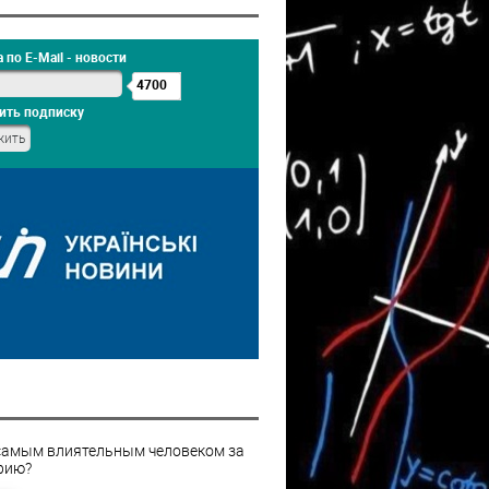
 по E-Mail - новости
4700
ить подписку
самым влиятельным человеком за
рию?