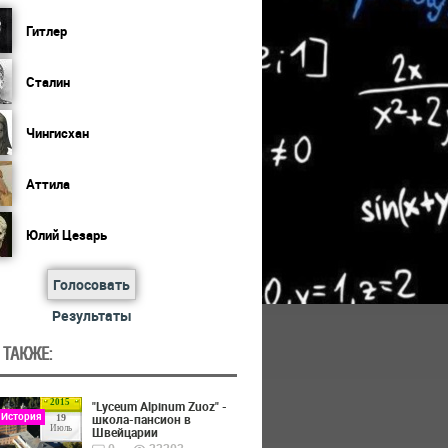
Гитлер
Сталин
Чингисхан
Аттила
Юлий Цезарь
Голосовать
Результаты
 ТАКЖЕ:
2015
"Lyceum Alpinum Zuoz" -
 История
школа-пансион в
19
Июль
Швейцарии