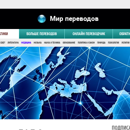
Мир переводов
АТИКИ
БОЛЬШЕ ПЕРЕВОДОВ
ОНЛАЙН ПЕРЕВОДЧИК
ОБРАТ
 СОФТ
ЛИТЕРАТУРА
МЕДИЦИНА
МУЗЫКА
НАУКА И ТЕХНИКА
ОБРАЗОВАНИЕ
ПОЛИТИКА И ЗАКОН
ПРИРОДА
ПСИХОЛОГИЯ
РЕЛИГИЯ
ПОДПИСА