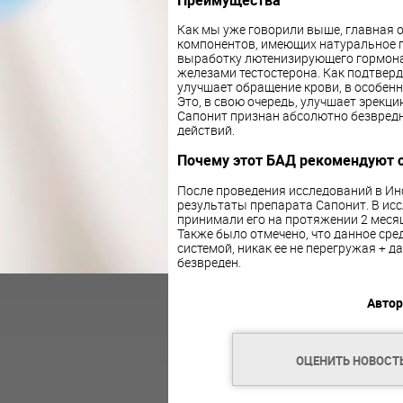
Как мы уже говорили выше, главная о
компонентов, имеющих натуральное 
выработку лютенизирующего гормона
железами тестостерона. Как подтверд
улучшает обращение крови, в особенн
Это, в свою очередь, улучшает эрекци
Сапонит признан абсолютно безвредн
действий.
Почему этот БАД рекомендуют 
После проведения исследований в И
результаты препарата Сапонит. В ис
принимали его на протяжении 2 месяц
Также было отмечено, что данное сре
системой, никак ее не перегружая +
безвреден.
Автор
ОЦЕНИТЬ НОВОСТ