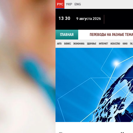
РУС
УКР
ENG
13:30
9 августа 2026
ГЛАВНАЯ
ПЕРЕВОДЫ НА РАЗНЫЕ ТЕМ
АВТО
БИЗНЕС
ЭКОНОМИКА
ЗДОРОВЬЕ
ИНТЕРНЕТ
ИСКУССТВО
КИНО
ПК,