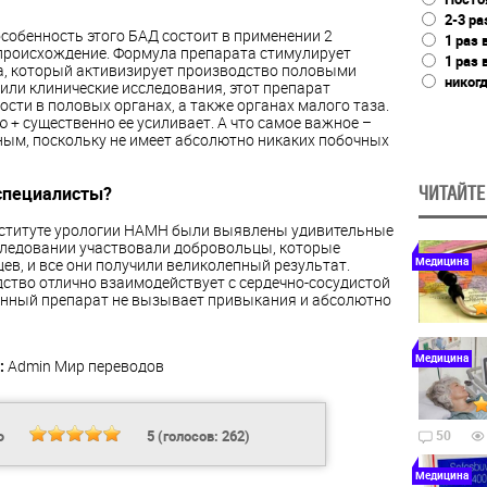
2-3 ра
собенность этого БАД состоит в применении 2
1 раз 
происхождение. Формула препарата стимулирует
1 раз 
, который активизирует производство половыми
никог
или клинические исследования, этот препарат
ости в половых органах, а также органах малого таза.
ю + существенно ее усиливает. А что самое важное –
ым, поскольку не имеет абсолютно никаких побочных
специалисты?
ЧИТАЙТЕ
нституте урологии НАМН были выявлены удивительные
следовании участвовали добровольцы, которые
Медицина
ев, и все они получили великолепный результат.
дство отлично взаимодействует с сердечно-сосудистой
 данный препарат не вызывает привыкания и абсолютно
Медицина
:
Admin
Мир переводов
Ь
5
(голосов:
262
)
50
Медицина