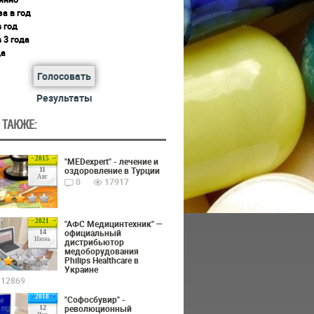
за в год
в год
в 3 года
да
Голосовать
Результаты
 ТАКЖЕ:
2015
"MEDexpert" - лечение и
оздоровление в Турции
11
Авг
0
17917
2021
"АФС Медицинтехник" —
официальный
14
Июнь
дистрибьютор
медоборудования
Philips Healthcare в
Украине
12869
2018
"Софосбувир" -
революционный
12