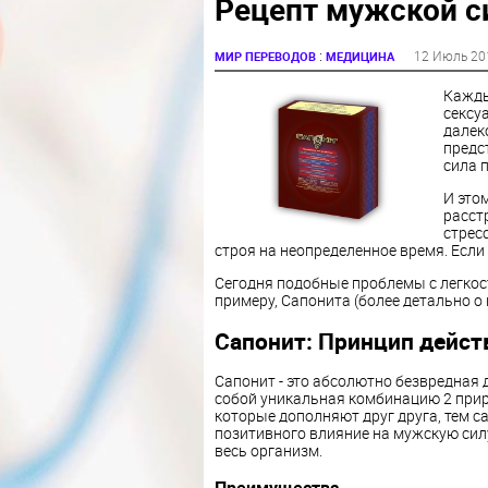
Рецепт мужской с
:
12 Июль 20
МИР ПЕРЕВОДОВ
МЕДИЦИНА
Кажды
сексу
далек
предс
сила 
И это
расст
стрес
строя на неопределенное время. Если 
Сегодня подобные проблемы с легкос
примеру, Сапонита (более детально о
Сапонит: Принцип дейст
Сапонит - это абсолютно безвредная 
собой уникальная комбинацию 2 прир
которые дополняют друг друга, тем 
позитивного влияние на мужскую сил
весь организм.
Преимущества