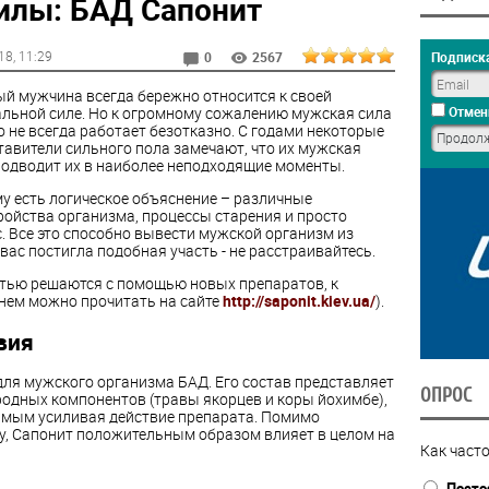
илы: БАД Сапонит
18
, 11:29
Подписка
0
2567
й мужчина всегда бережно относится к своей
альной силе. Но к огромному сожалению мужская сила
Отмен
о не всегда работает безотказно. С годами некоторые
тавители сильного пола замечают, что их мужская
подводит их в наиболее неподходящие моменты.
му есть логическое объяснение – различные
ройства организма, процессы старения и просто
с. Все это способно вывести мужской организм из
вас постигла подобная участь - не расстраивайтесь.
тью решаются с помощью новых препаратов, к
 нем можно прочитать на сайте
http://saponit.kiev.ua/
).
вия
для мужского организма БАД. Его состав представляет
ОПРОС
одных компонентов (травы якорцев и коры йохимбе),
самым усиливая действие препарата. Помимо
у, Сапонит положительным образом влияет в целом на
Как часто
Посто