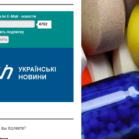
 по E-Mail - новости
4702
ить подписку
 вы болеете?
янно